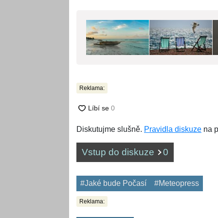
Reklama:
Diskutujme slušně.
Pravidla diskuze
na p
Vstup do diskuze
0
#Jaké bude Počasí
#Meteopress
Reklama: