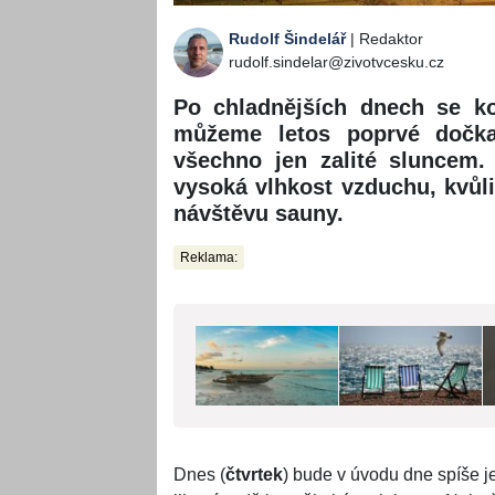
Rudolf Šindelář
| Redaktor
rudolf.sindelar@zivotvcesku.cz
Po chladnějších dnech se ko
můžeme letos poprvé dočkat
všechno jen zalité sluncem.
vysoká vlhkost vzduchu, kvůl
návštěvu sauny.
Reklama:
Dnes (
čtvrtek
) bude v úvodu dne spíše 