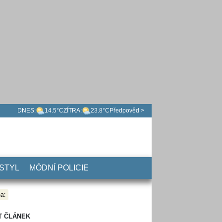
DNES:
14.5°C
ZÍTRA:
23.8°C
Předpověd >
 STYL
MÓDNÍ POLICIE
a:
T ČLÁNEK