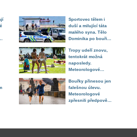
jí
Sportovec tělem i
é
duší a milující táta
malého syna. Tělo
Dominika po bouři
na jezeře Most našli
Tropy udeří znovu,
až druhý den
tentokrát možná
naposledy.
Meteorologové
zpřesnili výhled až
Bouřky přinesou jen
do září
m
falešnou úlevu.
Meteorologové
zpřesnili předpověď
a oznámili návrat
horkého počasí