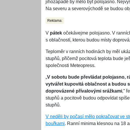
jihozápadě by mělo být polojasno. Nejvyš
Na severu a severovýchodě se budou obj
Reklama:
V
pátek
očekávejme polojasno. V ranních
s oblačností, kterou budou místy doprová
Teploměr v ranních hodinách by měl ukáz
stupňů, přičemž pocitová teplota bude j
společnosti Meteopress.
„
V sobotu bude převládat polojasno, r
vytvářet kupovitá oblačnost a budou s
doprovázené přívalovými srážkami
,” 
stupňů a pocitově budou odpovídat spíše
stupňů.
V
neděli by počasí mělo pokračovat ve ste
bouřkami
. Ranní minima klesnou na 18 a