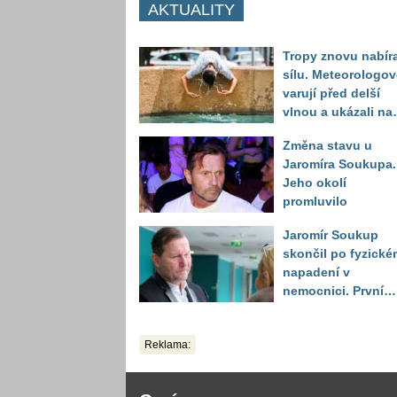
AKTUALITY
Tropy znovu nabíra
sílu. Meteorologov
varují před delší
vlnou a ukázali na
místa, kde situace
Změna stavu u
bude nejhorší
Jaromíra Soukupa.
Jeho okolí
promluvilo
Jaromír Soukup
skončil po fyzické
napadení v
nemocnici. První
slova právničky
Reklama: