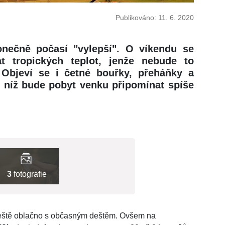
Publikováno: 11. 6. 2020
nečně počasí "vylepší". O víkendu se
 tropických teplot, jenže nebude to
 Objeví se i četné bouřky, přeháňky a
i níž bude pobyt venku připomínat spíše
3
fotografie
ještě oblačno s občasným deštěm. Ovšem na