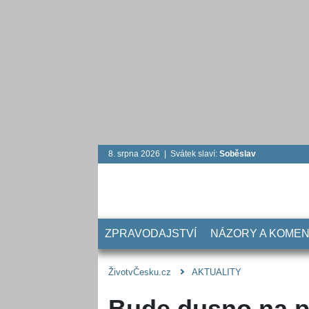
8. srpna 2026 | Svátek slaví:
Soběslav
ZPRAVODAJSTVÍ
NÁZORY A KOME
ŽivotvČesku.cz
AKTUALITY
Bude dusno na p