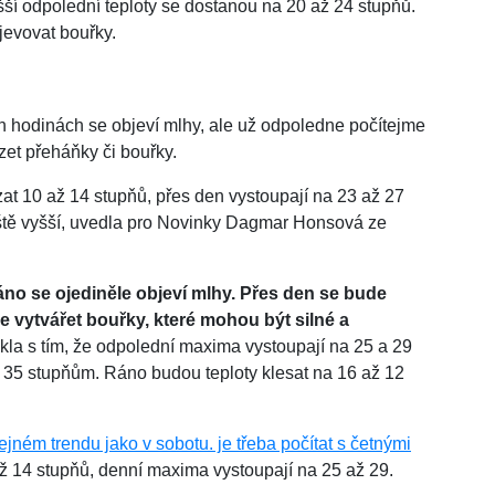
ší odpolední teploty se dostanou na 20 až 24 stupňů.
evovat bouřky.
 hodinách se objeví mlhy, ale už odpoledne počítejme
zet přeháňky či bouřky.
at 10 až 14 stupňů, přes den vystoupají na 23 až 27
eště vyšší, uvedla pro Novinky Dagmar Honsová ze
áno se ojediněle objeví mlhy. Přes den se bude
e vytvářet bouřky, které mohou být silné a
řekla s tím, že odpolední maxima vystoupají na 25 a 29
 35 stupňům. Ráno budou teploty klesat na 16 až 12
jném trendu jako v sobotu. je třeba počítat s četnými
ž 14 stupňů, denní maxima vystoupají na 25 až 29.