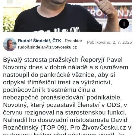
Rudolf Šindelář, ČTK
| Redaktor
Publikováno: 2. 7. 2025
rudolf.sindelar@zivotvcesku.cz
Bývalý starosta pražských Řeporyjí Pavel
Novotný dnes v dobré náladě a s úsměvem
nastoupil do pankrácké věznice, aby si
odpykal tříměsíční trest za výtržnictví,
podněcování k trestnému činu a
nebezpečné pronásledování podnikatele.
Novotný, který pozastavil členství v ODS, v
červnu rezignoval na starostenskou funkci.
Nahradil ho dosavadní místostarosta David
Roznětinský (TOP 09). Pro ŽivotvČesku.cz v
rozhovoru krátce před nástupem uvedl, že