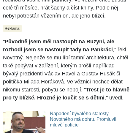
celé tři měsíce, hrát šachy a číst knihy. Podle něj
nebyl potrestán vězením on, ale jeho blízcí.
Reklama:
"
Původně jsem měl nastoupit na Ruzyni, ale
rozhodl jsem se nastoupit tady na Pankráci
," řekl
Novotný. Nejenže se mu líbí tamní architektura, chtěl
také pobývat v zařízení, kterým prošli například
bývalý prezidenti Václav Havel a Gustav Husák či
politička Milada Horáková. Ve věznici nechce dělat
nikomu starosti, pobytu se nebojí. "
Trest je to hlavně
pro ty blízké. Hrozné je loučit se s dětmi
," uvedl.
Napadení bývalého starosty
Novotného má dohru. Promluvil
mluvčí policie