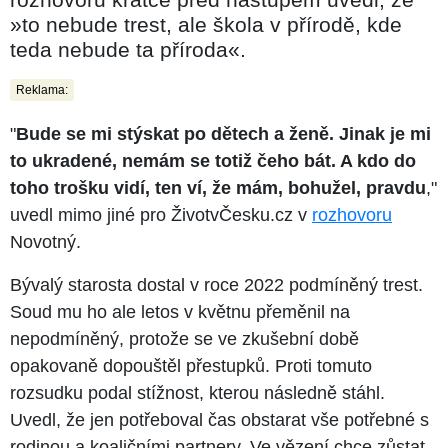
»to nebude trest, ale škola v přírodě, kde
teda nebude ta příroda«.
Reklama:
"
Bude se mi stýskat po dětech a ženě. Jinak je mi
to ukradené, nemám se totiž čeho bát. A kdo do
toho trošku vidí, ten ví, že mám, bohužel, pravdu
,"
uvedl mimo jiné pro ŽivotvČesku.cz v
rozhovoru
Novotný.
Bývalý starosta dostal v roce 2022 podmíněný trest.
Soud mu ho ale letos v květnu přeměnil na
nepodmíněný, protože se ve zkušební době
opakovaně dopouštěl přestupků. Proti tomuto
rozsudku podal stížnost, kterou následně stáhl.
Uvedl, že jen potřeboval čas obstarat vše potřebné s
rodinou a koaličními partnery. Ve vězení chce zůstat