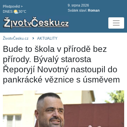
9. srpna 2026
Předpověd >
Svátek slaví:
Roman
DNES:
30°C
ŽivotvČesku.cz
AKTUALITY
Bude to škola v přírodě bez
přírody. Bývalý starosta
Řeporyjí Novotný nastoupil do
pankrácké věznice s úsměvem