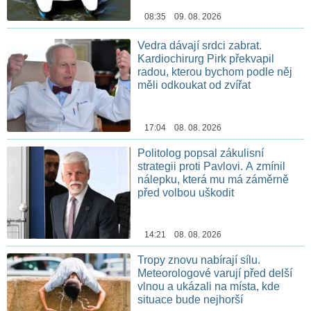
08:35 09. 08. 2026
Vedra dávají srdci zabrat.
Kardiochirurg Pirk překvapil
radou, kterou bychom podle něj
měli odkoukat od zvířat
17:04 08. 08. 2026
Politolog popsal zákulisní
strategii proti Pavlovi. A zmínil
nálepku, která mu má záměrně
před volbou uškodit
14:21 08. 08. 2026
Tropy znovu nabírají sílu.
Meteorologové varují před delší
vlnou a ukázali na místa, kde
situace bude nejhorší