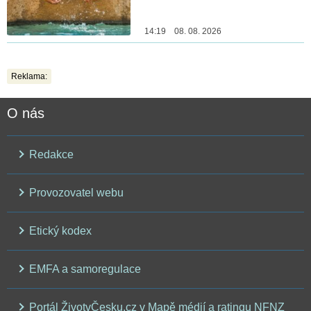
14:19 08. 08. 2026
Reklama:
O nás
Redakce
Provozovatel webu
Etický kodex
EMFA a samoregulace
Portál ŽivotvČesku.cz v Mapě médií a ratingu NFNZ