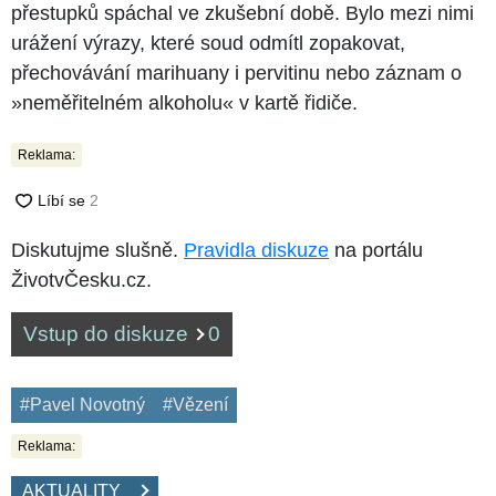
přestupků spáchal ve zkušební době. Bylo mezi nimi
urážení výrazy, které soud odmítl zopakovat,
přechovávání marihuany i pervitinu nebo záznam o
»neměřitelném alkoholu« v kartě řidiče.
Reklama:
Diskutujme slušně.
Pravidla diskuze
na portálu
ŽivotvČesku.cz.
Vstup do diskuze
0
#Pavel Novotný
#Vězení
Reklama:
AKTUALITY