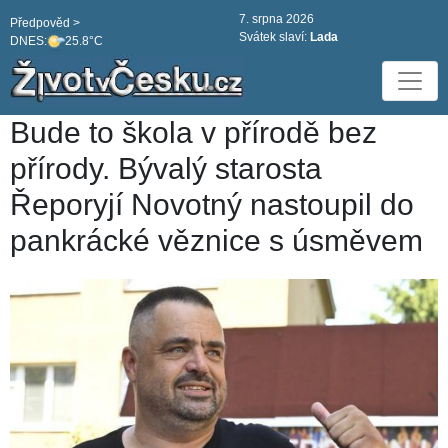
7. srpna 2026
Předpověd >
Svátek slaví:
Lada
DNES:
25.8°C
Bude to škola v přírodě bez
přírody. Bývalý starosta
Řeporyjí Novotný nastoupil do
pankrácké věznice s úsměvem