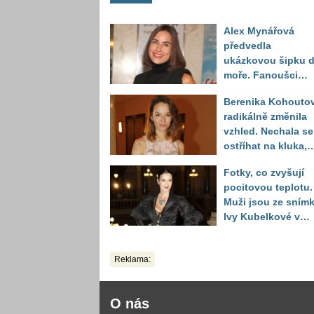
Alex Mynářová
předvedla
ukázkovou šipku 
moře. Fanoušci
reagují na to, jak u
Berenika Kohouto
toho vypadá
radikálně změnila
vzhled. Nechala se
ostříhat na kluka,
reakce fanoušků
Fotky, co zvyšují
překvapily
pocitovou teplotu.
Muži jsou ze sním
Ivy Kubelkové v
plavkách úplně pa
Reklama:
O nás