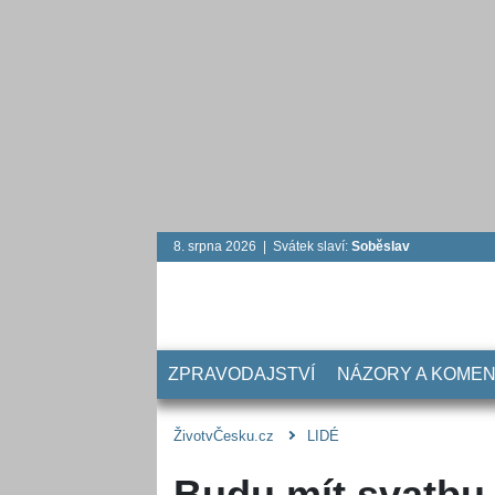
8. srpna 2026 | Svátek slaví:
Soběslav
ZPRAVODAJSTVÍ
NÁZORY A KOME
ŽivotvČesku.cz
LIDÉ
Budu mít svatbu.