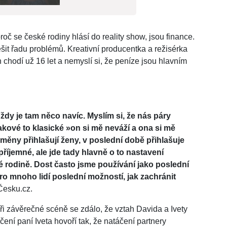
oč se české rodiny hlásí do reality show, jsou finance.
řešit řadu problémů. Kreativní producentka a režisérka
odí už 16 let a nemyslí si, že peníze jsou hlavním
ždy je tam něco navíc. Myslím si, že nás páry
kové to klasické »
on si mě neváží a ona si mě
ýměny přihlašují ženy, v poslední době přihlašuje
příjemné, ale jde tady hlavně o to nastavení
iné rodině. Dost často jsme používání jako poslední
o mnoho lidí poslední možností, jak zachránit
Česku.cz.
 Při závěrečné scéně se zdálo, že vztah Davida a Ivety
ení paní Iveta hovoří tak, že natáčení partnery