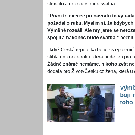
stmelilo a dokonce bude svatba.
"První tři měsíce po návratu to vypad
požádal o ruku. Myslím si, že kdybych by
Výměně rozešli. Ale my jsme se nerozeš
spojili a nakonec bude svatba,"
pochlub
I když Česká republika bojuje s epidemií 
stihla do konce roku, která bude jen pro n
Žádné známé nemáme, nikoho zvát ne
dodala pro ŽivotvČesku.cz žena, která u
Výměn
bojí 
toho