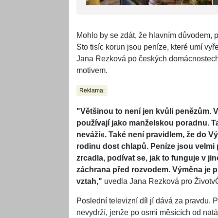
Mohlo by se zdát, že hlavním důvodem, pr
Sto tisíc korun jsou peníze, které umí vy
Jana Rezková po českých domácnostech ch
motivem.
Reklama:
"Většinou to není jen kvůli penězům. V
používají jako manželskou poradnu. Ta
neváží
«. Také není pravidlem, že do V
rodinu dost chlapů. Peníze jsou velmi 
zrcadla, podívat se, jak to funguje v j
záchrana před rozvodem. Výměna je pr
vztah,"
uvedla Jana Rezková pro Životv
Poslední televizní díl jí dává za pravdu.
nevydrží, jenže po osmi měsících od natáč