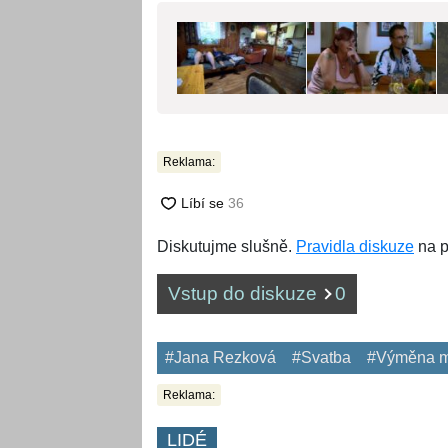
Reklama:
Diskutujme slušně.
Pravidla diskuze
na p
Vstup do diskuze
0
#Jana Rezková
#Svatba
#Výměna m
Reklama:
LIDÉ