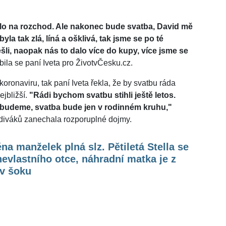
alo na rozchod. Ale nakonec bude svatba, David mě
la tak zlá, líná a ošklivá, tak jsme se po té
li, naopak nás to dalo více do kupy, více jsme se
ila se paní Iveta pro ŽivotvČesku.cz.
koronaviru, tak paní Iveta řekla, že by svatbu ráda
ejbližší.
"Rádi bychom svatbu stihli ještě letos.
budeme, svatba bude jen v rodinném kruhu,"
 diváků zanechala rozporuplné dojmy.
a manželek plná slz. Pětiletá Stella se
nevlastního otce, náhradní matka je z
 v šoku