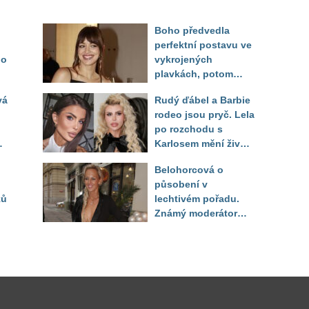
Boho předvedla
perfektní postavu ve
do
vykrojených
plavkách, potom
ukázala realitu svého
vá
Rudý ďábel a Barbie
těla
rodeo jsou pryč. Lela
po rozchodu s
Karlosem mění život i
image, tleská jí i
Belohorcová o
Sandeva
působení v
ků
lechtivém pořadu.
Známý moderátor
f
přiznal, že ji dírkou
sledoval pod dekou