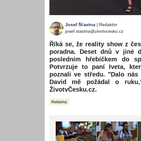
Josef Šťastna
| Redaktor
josef.stastna@zivotvcesku.cz
Říká se, že reality show z č
poradna. Deset dnů v jiné d
posledním hřebíčkem do spo
Potvrzuje to paní Iveta, kt
poznali ve středu. "Dalo nás 
David mě požádal o ruku,"
ŽivotvČesku.cz.
Reklama: