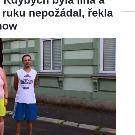
Vyhled
 ruku nepožádal, řekla
show