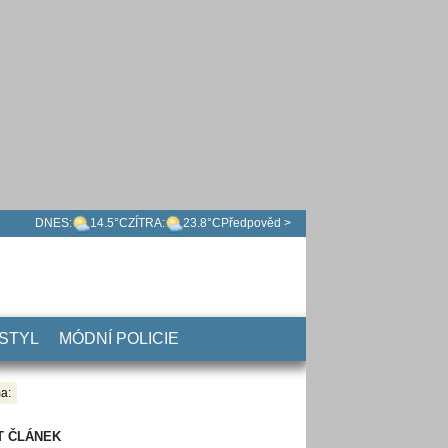
DNES:
14.5°C
ZÍTRA:
23.8°C
Předpověd >
 STYL
MÓDNÍ POLICIE
a:
T ČLÁNEK