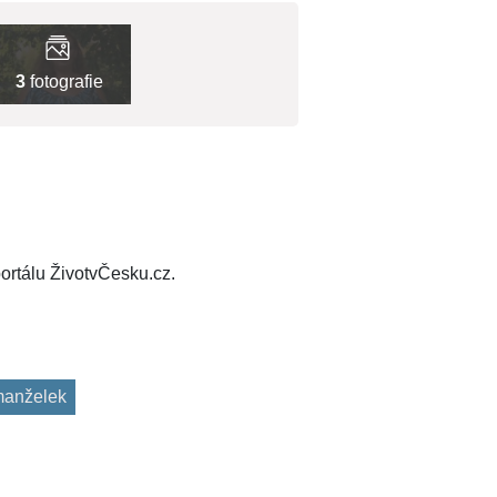
3
fotografie
ortálu ŽivotvČesku.cz.
anželek