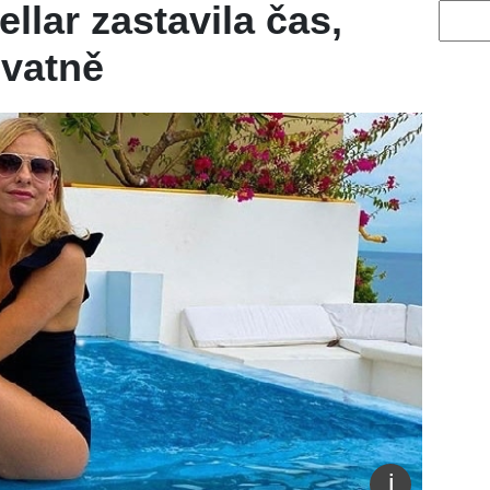
llar zastavila čas,
Vyhled
vatně