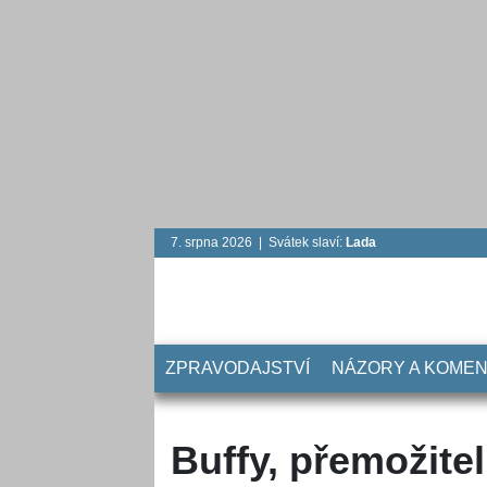
7. srpna 2026 | Svátek slaví:
Lada
ZPRAVODAJSTVÍ
NÁZORY A KOME
Buffy, přemožitel