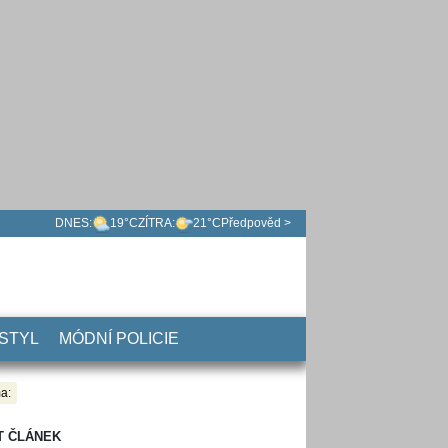
DNES:
19°C
ZÍTRA:
21°C
Předpověd >
 STYL
MÓDNÍ POLICIE
a:
T ČLÁNEK