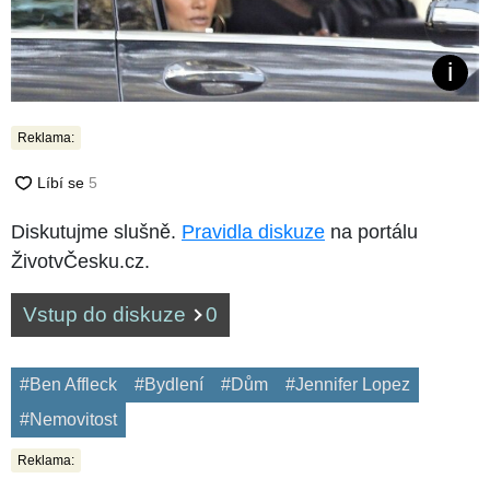
Reklama:
Diskutujme slušně.
Pravidla diskuze
na portálu
ŽivotvČesku.cz.
Vstup do diskuze
0
#Ben Affleck
#Bydlení
#Dům
#Jennifer Lopez
#Nemovitost
Reklama: