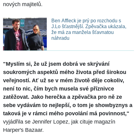
nových majitelů.
Ben Affleck je prý po rozchodu s
J.Lo šťastnější. Zpěvačka ukázala,
že má za manžela šťavnatou
náhradu
"Myslím si, že už jsem dobrá ve skrývání
soukromých aspektů mého života před širokou
veřejností. Ať už se v mém životě děje cokoliv,
není to nic, čím bych musela své příznivce
zatěžovat. Jako herečka a zpěvačka pro ně ze
sebe vydávám to nejlepší, o tom je showbyznys a
taková je v rámci mého povolání má povinnost,"
vyjádřila se Jennifer Lopez, jak cituje magazín
Harper's Bazaar.