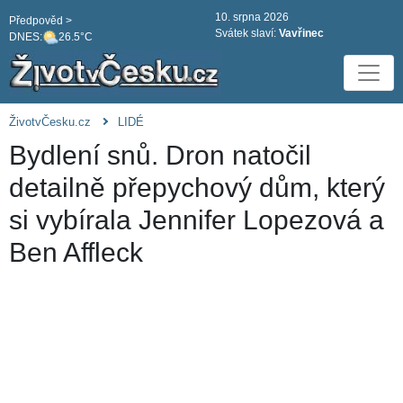
10. srpna 2026
Předpověd >
Svátek slaví:
Vavřinec
DNES:
26.5°C
ŽivotvČesku.cz
LIDÉ
Bydlení snů. Dron natočil
detailně přepychový dům, který
si vybírala Jennifer Lopezová a
Ben Affleck