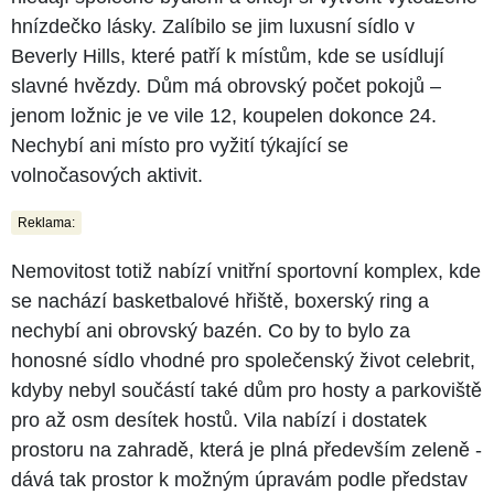
hnízdečko lásky. Zalíbilo se jim luxusní sídlo v
Beverly Hills, které patří k místům, kde se usídlují
slavné hvězdy. Dům má obrovský počet pokojů –
jenom ložnic je ve vile 12, koupelen dokonce 24.
Nechybí ani místo pro vyžití týkající se
volnočasových aktivit.
Reklama:
Nemovitost totiž nabízí vnitřní sportovní komplex, kde
se nachází basketbalové hřiště, boxerský ring a
nechybí ani obrovský bazén. Co by to bylo za
honosné sídlo vhodné pro společenský život celebrit,
kdyby nebyl součástí také dům pro hosty a parkoviště
pro až osm desítek hostů. Vila nabízí i dostatek
prostoru na zahradě, která je plná především zeleně -
dává tak prostor k možným úpravám podle představ