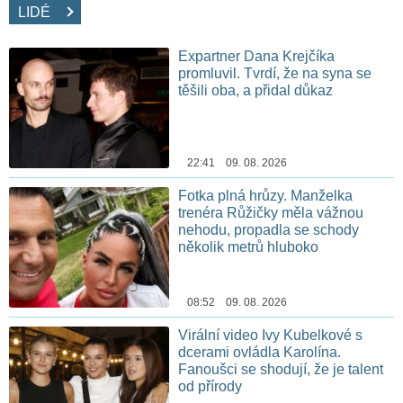
LIDÉ
Expartner Dana Krejčíka
promluvil. Tvrdí, že na syna se
těšili oba, a přidal důkaz
22:41 09. 08. 2026
Fotka plná hrůzy. Manželka
trenéra Růžičky měla vážnou
nehodu, propadla se schody
několik metrů hluboko
08:52 09. 08. 2026
Virální video Ivy Kubelkové s
dcerami ovládla Karolína.
Fanoušci se shodují, že je talent
od přírody