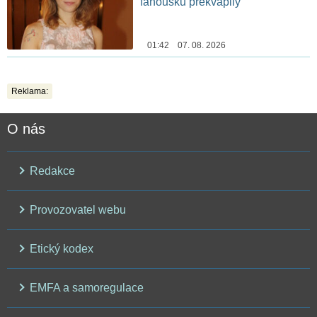
fanoušků překvapily
01:42 07. 08. 2026
Reklama:
O nás
Redakce
Provozovatel webu
Etický kodex
EMFA a samoregulace