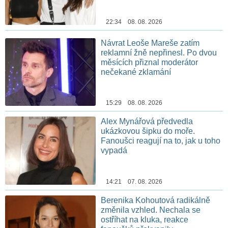
22:34 08. 08. 2026
Návrat Leoše Mareše zatím
reklamní žně nepřinesl. Po dvou
měsících přiznal moderátor
nečekané zklamání
15:29 08. 08. 2026
Alex Mynářová předvedla
ukázkovou šipku do moře.
Fanoušci reagují na to, jak u toho
vypadá
14:21 07. 08. 2026
Berenika Kohoutová radikálně
změnila vzhled. Nechala se
ostříhat na kluka, reakce