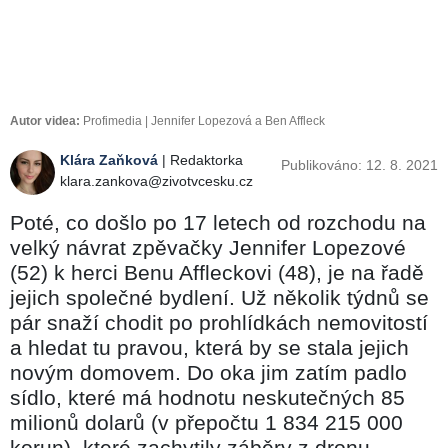
Autor videa:
Profimedia | Jennifer Lopezová a Ben Affleck
Klára Zaňková
| Redaktorka
Publikováno: 12. 8. 2021
klara.zankova@zivotvcesku.cz
Poté, co došlo po 17 letech od rozchodu na
velký návrat zpěvačky Jennifer Lopezové
(52) k herci Benu Affleckovi (48), je na řadě
jejich společné bydlení. Už několik týdnů se
pár snaží chodit po prohlídkách nemovitostí
a hledat tu pravou, která by se stala jejich
novým domovem. Do oka jim zatím padlo
sídlo, které má hodnotu neskutečných 85
milionů dolarů (v přepočtu 1 834 215 000
korun), které zachytily záběry z dronu.