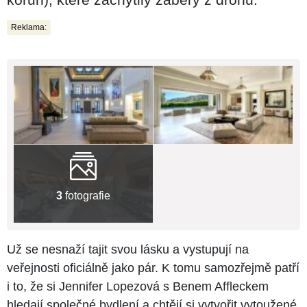
Reklama:
3
fotografie
Už se nesnaží tajit svou lásku a vystupují na
veřejnosti oficiálně jako pár. K tomu samozřejmě patří
i to, že si Jennifer Lopezová s Benem Affleckem
hledají společné bydlení a chtějí si vytvořit vytoužené