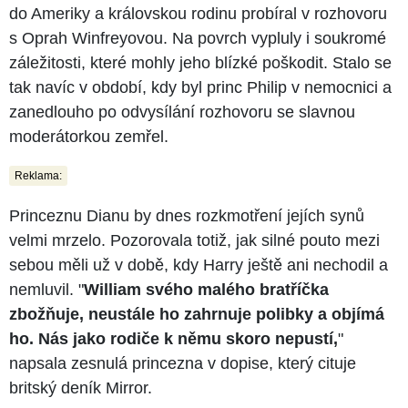
do Ameriky a královskou rodinu probíral v rozhovoru
s Oprah Winfreyovou. Na povrch vypluly i soukromé
záležitosti, které mohly jeho blízké poškodit. Stalo se
tak navíc v období, kdy byl princ Philip v nemocnici a
zanedlouho po odvysílání rozhovoru se slavnou
moderátorkou zemřel.
Reklama:
Princeznu Dianu by dnes rozkmotření jejích synů
velmi mrzelo. Pozorovala totiž, jak silné pouto mezi
sebou měli už v době, kdy Harry ještě ani nechodil a
nemluvil. "
William svého malého bratříčka
zbožňuje, neustále ho zahrnuje polibky a objímá
ho. Nás jako rodiče k němu skoro nepustí,
"
napsala zesnulá princezna v dopise, který cituje
britský deník Mirror.