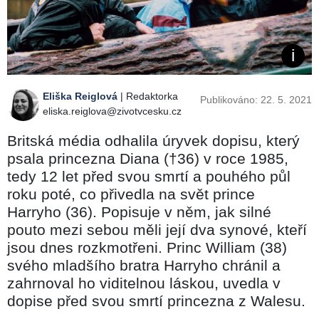
Eliška Reiglová
| Redaktorka
Publikováno: 22. 5. 2021
eliska.reiglova@zivotvcesku.cz
Britská média odhalila úryvek dopisu, který
psala princezna Diana (†36) v roce 1985,
tedy 12 let před svou smrtí a pouhého půl
roku poté, co přivedla na svět prince
Harryho (36). Popisuje v něm, jak silné
pouto mezi sebou měli její dva synové, kteří
jsou dnes rozkmotřeni. Princ William (38)
svého mladšího bratra Harryho chránil a
zahrnoval ho viditelnou láskou, uvedla v
dopise před svou smrtí princezna z Walesu.