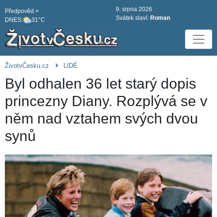
9. srpna 2026
Předpověd >
Svátek slaví:
Roman
DNES:
31°C
ŽivotvČesku.cz
LIDÉ
Byl odhalen 36 let starý dopis
princezny Diany. Rozplývá se v
něm nad vztahem svých dvou
synů