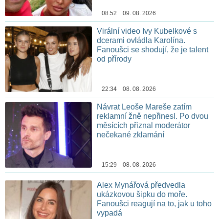
08:52 09. 08. 2026
Virální video Ivy Kubelkové s
dcerami ovládla Karolína.
Fanoušci se shodují, že je talent
od přírody
22:34 08. 08. 2026
Návrat Leoše Mareše zatím
reklamní žně nepřinesl. Po dvou
měsících přiznal moderátor
nečekané zklamání
15:29 08. 08. 2026
Alex Mynářová předvedla
ukázkovou šipku do moře.
Fanoušci reagují na to, jak u toho
vypadá