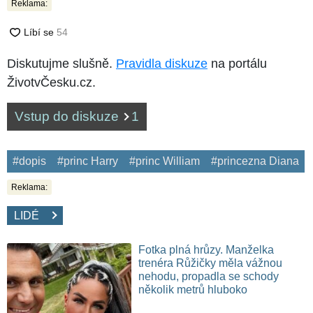
Reklama:
Diskutujme slušně.
Pravidla diskuze
na portálu
ŽivotvČesku.cz.
Vstup do diskuze
1
#dopis
#princ Harry
#princ William
#princezna Diana
Reklama:
LIDÉ
Fotka plná hrůzy. Manželka
trenéra Růžičky měla vážnou
nehodu, propadla se schody
několik metrů hluboko