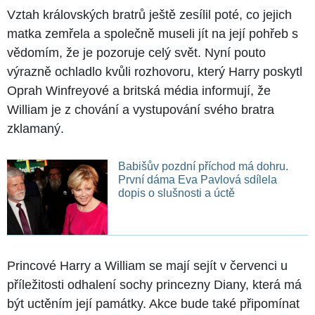
Vztah královských bratrů ještě zesílil poté, co jejich
matka zemřela a společně museli jít na její pohřeb s
vědomím, že je pozoruje celý svět. Nyní pouto
výrazně ochladlo kvůli rozhovoru, který Harry poskytl
Oprah Winfreyové a britská média informují, že
William je z chování a vystupování svého bratra
zklamaný.
Babišův pozdní příchod má dohru.
První dáma Eva Pavlová sdílela
dopis o slušnosti a úctě
Princové Harry a William se mají sejít v červenci u
příležitosti odhalení sochy princezny Diany, která má
být uctěním její památky. Akce bude také připomínat