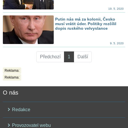
19. 5. 2020
Putin nás má za kolonii, Česko
musí vrátit úder. Politiky rozčílil
dopis ruského velvyslance
9. 5. 2020
Předchozí
1
Další
Reklama:
Reklama:
O nás
Redakce
Provozovatel webu