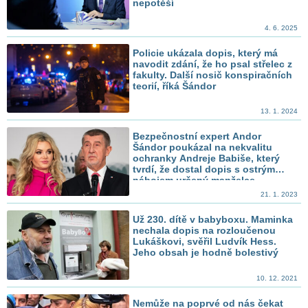
nepotěší
4. 6. 2025
Policie ukázala dopis, který má
navodit zdání, že ho psal střelec z
fakulty. Další nosič konspiračních
teorií, říká Šándor
13. 1. 2024
Bezpečnostní expert Andor
Šándor poukázal na nekvalitu
ochranky Andreje Babiše, který
tvrdí, že dostal dopis s ostrým
nábojem určený manželce
21. 1. 2023
Už 230. dítě v babyboxu. Maminka
nechala dopis na rozloučenou
Lukáškovi, svěřil Ludvík Hess.
Jeho obsah je hodně bolestivý
10. 12. 2021
Nemůže na poprvé od nás čekat