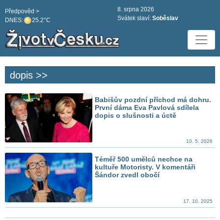
8. srpna 2026
Předpověd >
Svátek slaví:
Soběslav
DNES:
25.2°C
dopis >>
Babišův pozdní příchod má dohru.
První dáma Eva Pavlová sdílela
dopis o slušnosti a úctě
10. 5. 2026
Téměř 500 umělců nechce na
kultuře Motoristy. V komentáři
Šándor zvedl obočí
17. 10. 2025