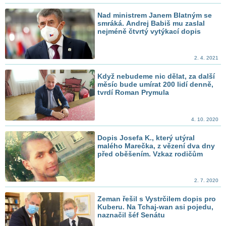
Nad ministrem Janem Blatným se
smráká. Andrej Babiš mu zaslal
nejméně čtvrtý vytýkací dopis
2. 4. 2021
Když nebudeme nic dělat, za další
měsíc bude umírat 200 lidí denně,
tvrdí Roman Prymula
4. 10. 2020
Dopis Josefa K., který utýral
malého Marečka, z vězení dva dny
před oběšením. Vzkaz rodičům
2. 7. 2020
Zeman řešil s Vystrčilem dopis pro
Kuberu. Na Tchaj-wan asi pojedu,
naznačil šéf Senátu