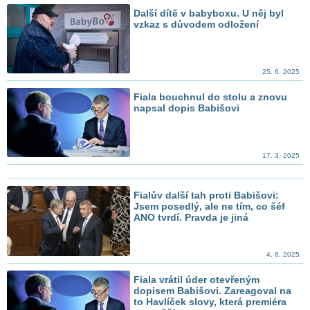
Další dítě v babyboxu. U něj byl
vzkaz s důvodem odložení
25. 6. 2025
Fiala bouchnul do stolu a znovu
napsal dopis Babišovi
17. 3. 2025
Fialův další tah proti Babišovi:
Jsem posedlý, ale ne tím, co šéf
ANO tvrdí. Pravda je jiná
4. 6. 2025
Fiala vrátil úder otevřeným
dopisem Babišovi. Zareagoval na
to Havlíček slovy, která premiéra