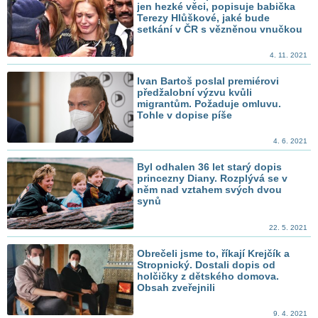
jen hezké věci, popisuje babička
Terezy Hlůškové, jaké bude
setkání v ČR s vězněnou vnučkou
4. 11. 2021
Ivan Bartoš poslal premiérovi
předžalobní výzvu kvůli
migrantům. Požaduje omluvu.
Tohle v dopise píše
4. 6. 2021
Byl odhalen 36 let starý dopis
princezny Diany. Rozplývá se v
něm nad vztahem svých dvou
synů
22. 5. 2021
Obrečeli jsme to, říkají Krejčík a
Stropnický. Dostali dopis od
holčičky z dětského domova.
Obsah zveřejnili
9. 4. 2021