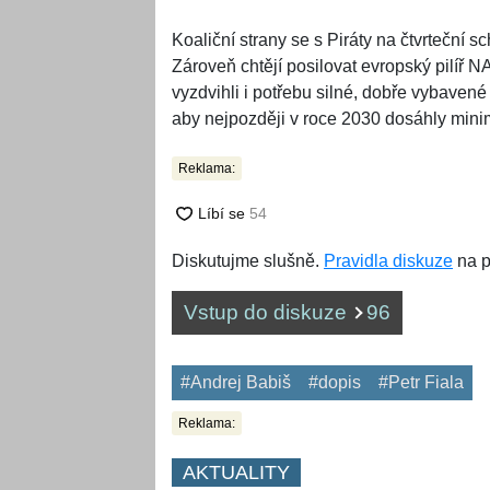
Koaliční strany se s Piráty na čtvrteční s
Zároveň chtějí posilovat evropský pilíř 
vyzdvihli i potřebu silné, dobře vybaven
aby nejpozději v roce 2030 dosáhly mini
Reklama:
Diskutujme slušně.
Pravidla diskuze
na p
Vstup do diskuze
96
#Andrej Babiš
#dopis
#Petr Fiala
Reklama:
AKTUALITY