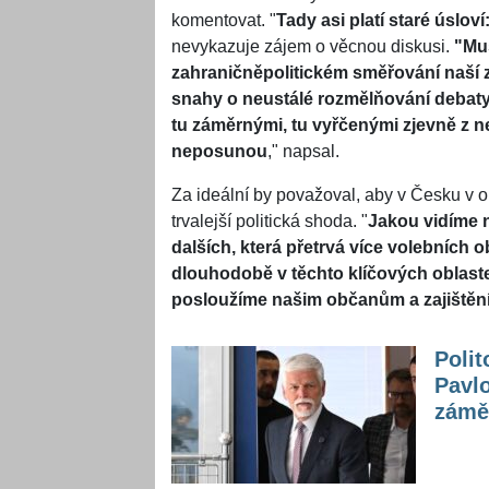
komentovat. "
Tady asi platí staré úslo
nevykazuje zájem o věcnou diskusi.
"Mu
zahraničněpolitickém směřování naší 
snahy o neustálé rozmělňování debaty
tu záměrnými, tu vyřčenými zjevně z 
neposunou
," napsal.
Za ideální by považoval, aby v Česku v ob
trvalejší politická shoda. "
Jakou vidíme 
dalších, která přetrvá více volebních 
dlouhodobě v těchto klíčových oblaste
posloužíme našim občanům a zajištění
Polit
Pavlo
zámě