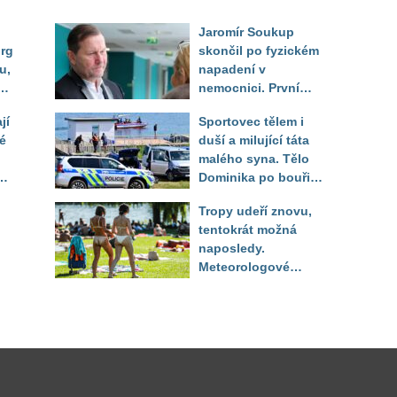
Jaromír Soukup
urg
skončil po fyzickém
u,
napadení v
dle
nemocnici. První
 od
slova právničky
jí
Sportovec tělem i
é
duší a milující táta
malého syna. Tělo
Dominika po bouři
na jezeře Most našli
Tropy udeří znovu,
až druhý den
tentokrát možná
naposledy.
Meteorologové
zpřesnili výhled až
do září