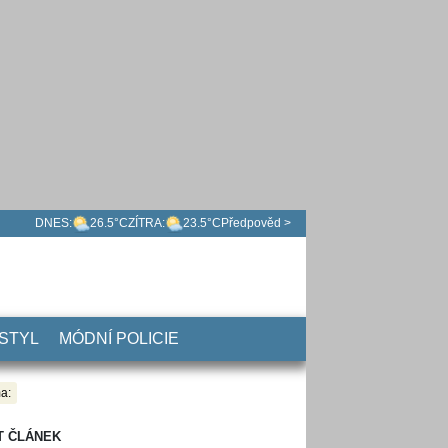
DNES:
26.5°C
ZÍTRA:
23.5°C
Předpověd >
 STYL
MÓDNÍ POLICIE
a:
T ČLÁNEK