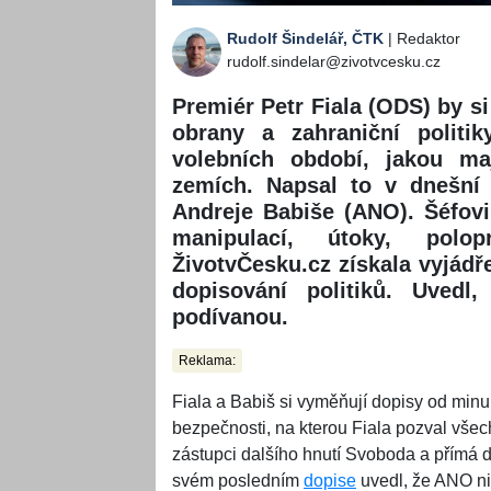
Rudolf Šindelář, ČTK
| Redaktor
rudolf.sindelar@zivotvcesku.cz
Premiér Petr Fiala (ODS) by si 
obrany a zahraniční politik
volebních období, jakou ma
zemích. Napsal to v dnešní
Andreje Babiše (ANO). Šéfov
manipulací, útoky, polo
ŽivotvČesku.cz získala vyjád
dopisování politiků. Uved
podívanou.
Reklama:
Fiala a Babiš si vyměňují dopisy od minu
bezpečnosti, na kterou Fiala pozval vše
zástupci dalšího hnutí Svoboda a přímá 
svém posledním
dopise
uvedl, že ANO ni