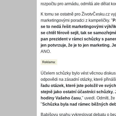
rozpočtu pro armádu, odmítá ale dělat k
K tomu se ostatně pro ŽivotvČesku.cz vyj
marketingovými poradci z kampeličky. "
P
se to nedá řešit marketingovými výkři
se chtěl férově sejít, tak se samozřejm
pan prezident v rámci schůzky s pane
jen potvrzuje, že je to jen marketing. 
ANO.
Reklama:
Účelem schůzky bylo vést věcnou diskusi
odpovědi na zásadní otázky, které přináší
řadu otázek, které jste položil ve svý
stejně jako ostatní účastníci schůzky. 
hodiny Vašeho času
," uvedl. Odmítl, ž
"
Schůzka byla nad rámec běžných debat,
Babišovu snahu vykreslovat debatu o bez