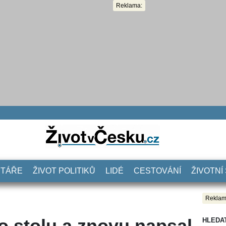
Reklama:
NTÁŘE
ŽIVOT POLITIKŮ
LIDÉ
CESTOVÁNÍ
ŽIVOTNÍ
Reklam
o stolu a znovu napsal
HLEDA