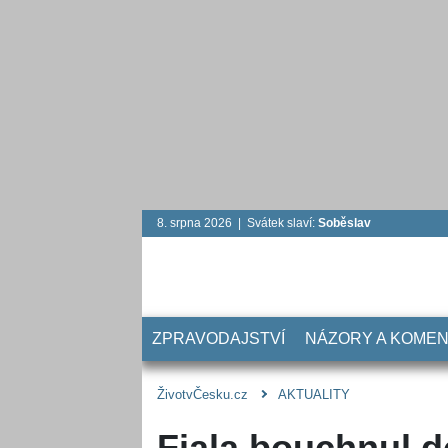
8. srpna 2026 | Svátek slaví:
Soběslav
ZPRAVODAJSTVÍ
NÁZORY A KOME
ŽivotvČesku.cz
AKTUALITY
Fiala bouchnul d