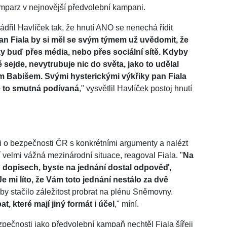
omparz v nejnovější předvolební kampani.
ádřil Havlíček tak, že hnutí ANO se nenechá řídit
an Fiala by si měl se svým týmem už uvědomit, že
ky buď přes média, nebo přes sociální sítě. Kdyby
ě sejde, nevytrubuje nic do světa, jako to udělal
m Babišem. Svými hysterickými výkřiky pan Fiala
Je to smutná podívaná
," vysvětlil Havlíček postoj hnutí
 o bezpečnosti ČR s konkrétními argumenty a nalézt
 velmi vážná mezinárodní situace, reagoval Fiala. "
Na
ch dopisech, byste na jednání dostal odpověď,
Je mi líto, že Vám toto jednání nestálo za dvě
e by stačilo záležitost probrat na plénu Sněmovny.
 které mají jiný formát i účel
," míní.
pečnosti jako předvolební kampaň nechtěl Fiala šířeji