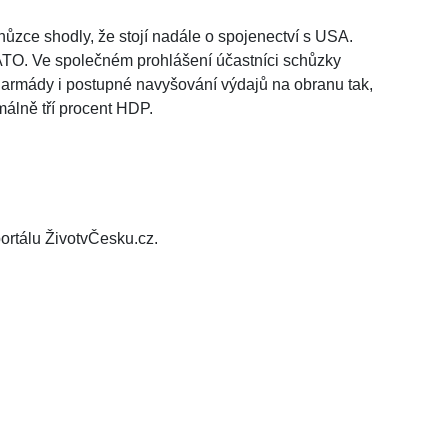
chůzce shodly, že stojí nadále o spojenectví s USA.
NATO. Ve společném prohlášení účastníci schůzky
é armády i postupné navyšování výdajů na obranu tak,
málně tří procent HDP.
ortálu ŽivotvČesku.cz.