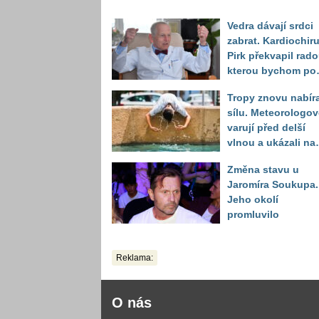
Vedra dávají srdci
zabrat. Kardiochir
Pirk překvapil rado
kterou bychom po
něj měli odkoukat
Tropy znovu nabíra
zvířat
sílu. Meteorologov
varují před delší
vlnou a ukázali na
místa, kde situace
Změna stavu u
bude nejhorší
Jaromíra Soukupa.
Jeho okolí
promluvilo
Reklama:
O nás