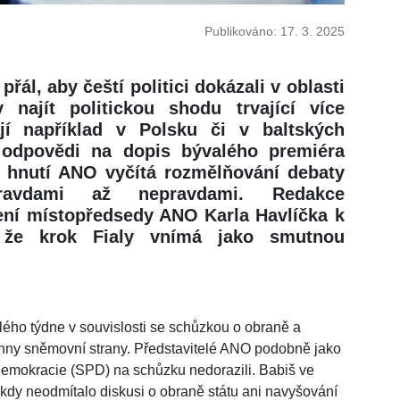
Publikováno: 17. 3. 2025
přál, aby čeští politici dokázali v oblasti
y najít politickou shodu trvající více
jí například v Polsku či v baltských
 odpovědi na dopis bývalého premiéra
i hnutí ANO vyčítá rozmělňování debaty
pravdami až nepravdami. Redakce
ření místopředsedy ANO Karla Havlíčka k
l, že krok Fialy vnímá jako smutnou
lého týdne v souvislosti se schůzkou o obraně a
chny sněmovní strany. Představitelé ANO podobně jako
demokracie (SPD) na schůzku nedorazili. Babiš ve
kdy neodmítalo diskusi o obraně státu ani navyšování