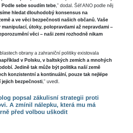
ví: Podle sebe soudím tebe
," dodal. Šéf ANO podle něj
síme hledat dlouhodobý konsensus na
země a ve věci bezpečnosti našich občanů. Vaše
 manipulací, útoky, polopravdami až nepravdami –
neporozumění věci – naši zemi rozhodně nikam
lastech obrany a zahraniční politiky existovala
například v Polsku, v baltských zemích a mnohých
období. Jedině tak může být politika naší země
ch konzistentní a kontinuální, pouze tak nejlépe
 jejich bezpečnosti
," uvedl.
olog popsal zákulisní strategii proti
vi. A zmínil nálepku, která mu má
rně před volbou uškodit