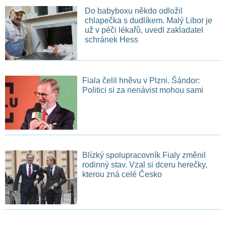
Do babyboxu někdo odložil
chlapečka s dudlíkem. Malý Libor je
už v péči lékařů, uvedl zakladatel
schránek Hess
Fiala čelil hněvu v Plzni. Šándor:
Politici si za nenávist mohou sami
Blízký spolupracovník Fialy změnil
rodinný stav. Vzal si dceru herečky,
kterou zná celé Česko