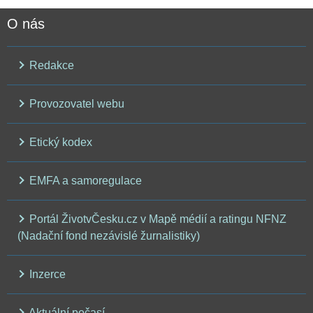
O nás
Redakce
Provozovatel webu
Etický kodex
EMFA a samoregulace
Portál ŽivotvČesku.cz v Mapě médií a ratingu NFNZ
(Nadační fond nezávislé žurnalistiky)
Inzerce
Aktuální počasí