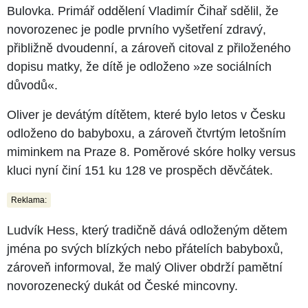
Bulovka. Primář oddělení Vladimír Čihař sdělil, že
novorozenec je podle prvního vyšetření zdravý,
přibližně dvoudenní, a zároveň citoval z přiloženého
dopisu matky, že dítě je odloženo »ze sociálních
důvodů«.
Oliver je devátým dítětem, které bylo letos v Česku
odloženo do babyboxu, a zároveň čtvrtým letošním
miminkem na Praze 8. Poměrové skóre holky versus
kluci nyní činí 151 ku 128 ve prospěch děvčátek.
Reklama:
Ludvík Hess, který tradičně dává odloženým dětem
jména po svých blízkých nebo přátelích babyboxů,
zároveň informoval, že malý Oliver obdrží pamětní
novorozenecký dukát od České mincovny.