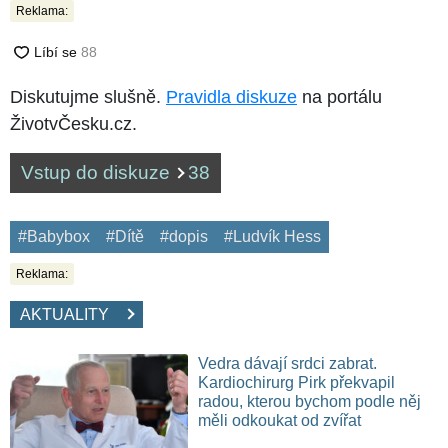
Reklama:
Diskutujme slušně.
Pravidla diskuze
na portálu
ŽivotvČesku.cz.
Vstup do diskuze
38
#Babybox
#Dítě
#dopis
#Ludvík Hess
Reklama:
AKTUALITY
Vedra dávají srdci zabrat.
Kardiochirurg Pirk překvapil
radou, kterou bychom podle něj
měli odkoukat od zvířat