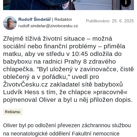
Rudolf Šindelář
| Redaktor
Publikováno: 25. 6. 2025
rudolf.sindelar@zivotvcesku.cz
Zřejmě tíživá životní situace –⁠⁠⁠⁠⁠⁠ možná
sociální nebo finanční problémy –⁠⁠⁠⁠⁠⁠ přiměla
matku, aby ve středu v 10:45 odložila do
babyboxu na radnici Prahy 8 zdravého
chlapečka. "Byl uložený v zavinovačce, čistě
oblečený a v pořádku," uvedl pro
ŽivotvČesku.cz zakladatel sítě babyboxů
Ludvík Hess s tím, že chlapce »pracovně«
pojmenoval Oliver a byl u něj přiložen dopis.
Reklama:
Oliver byl po odložení převezen záchrannou službou
na neonatologické oddělení Fakultní nemocnice