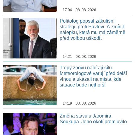
17:04 08. 08. 2026
Politolog popsal zákulisní
strategii proti Pavlovi. A zmínil
nálepku, která mu má záměrně
před volbou uškodit
14:21 08. 08. 2026
Tropy znovu nabírají sílu.
Meteorologové varují před delší
vlnou a ukázali na místa, kde
situace bude nejhorší
14:19 08. 08. 2026
Změna stavu u Jaromíra
Soukupa. Jeho okolí promluvilo