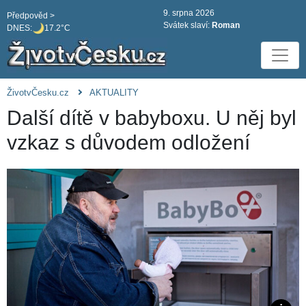
9. srpna 2026
Předpověd >
Svátek slaví:
Roman
DNES:
17.2°C
ŽivotvČesku.cz
AKTUALITY
Další dítě v babyboxu. U něj byl
vzkaz s důvodem odložení