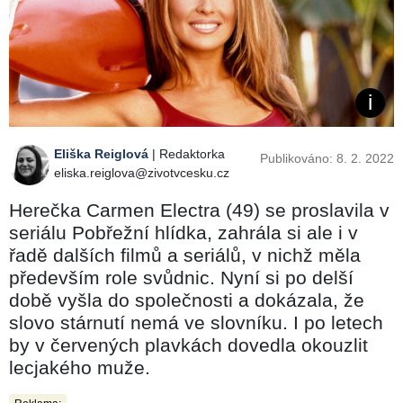
Eliška Reiglová
| Redaktorka
Publikováno: 8. 2. 2022
eliska.reiglova@zivotvcesku.cz
Herečka Carmen Electra (49) se proslavila v
seriálu Pobřežní hlídka, zahrála si ale i v
řadě dalších filmů a seriálů, v nichž měla
především role svůdnic. Nyní si po delší
době vyšla do společnosti a dokázala, že
slovo stárnutí nemá ve slovníku. I po letech
by v červených plavkách dovedla okouzlit
lecjakého muže.