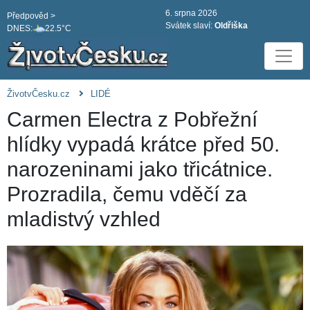
6. srpna 2026
Předpověd >
Svátek slaví:
Oldřiška
DNES:
22.5°C
ŽivotvČesku.cz
LIDÉ
Carmen Electra z Pobřežní
hlídky vypadá krátce před 50.
narozeninami jako třicátnice.
Prozradila, čemu vděčí za
mladistvý vzhled