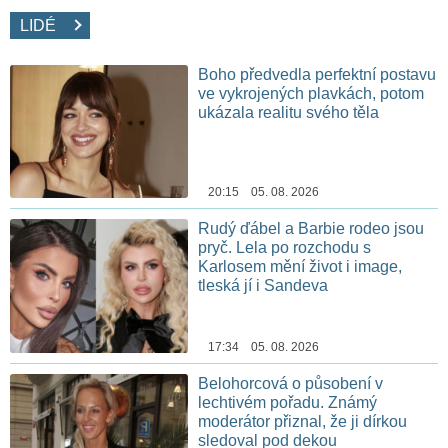
LIDÉ
Boho předvedla perfektní postavu
ve vykrojených plavkách, potom
ukázala realitu svého těla
20:15 05. 08. 2026
Rudý ďábel a Barbie rodeo jsou
pryč. Lela po rozchodu s
Karlosem mění život i image,
tleská jí i Sandeva
17:34 05. 08. 2026
Belohorcová o působení v
lechtivém pořadu. Známý
moderátor přiznal, že ji dírkou
sledoval pod dekou