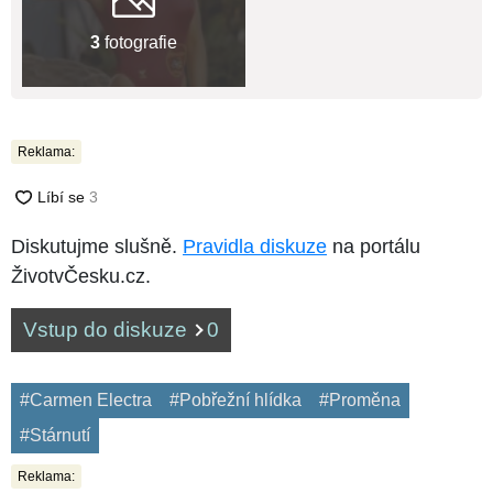
3
fotografie
Reklama:
Diskutujme slušně.
Pravidla diskuze
na portálu
ŽivotvČesku.cz.
Vstup do diskuze
0
#Carmen Electra
#Pobřežní hlídka
#Proměna
#Stárnutí
Reklama: