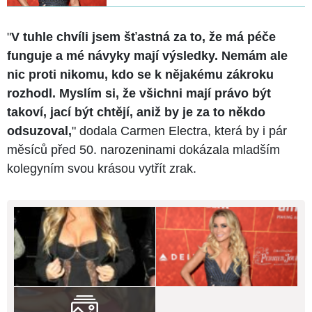
"
V tuhle chvíli jsem šťastná za to, že má péče
funguje a mé návyky mají výsledky. Nemám ale
nic proti nikomu, kdo se k nějakému zákroku
rozhodl. Myslím si, že všichni mají právo být
takoví, jací být chtějí, aniž by je za to někdo
odsuzoval,
" dodala Carmen Electra, která by i pár
měsíců před 50. narozeninami dokázala mladším
kolegyním svou krásou vytřít zrak.