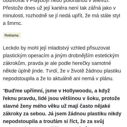
obdivovat v Playboyi nebo polonahou v televizi.
Přestože dnes už její kariéra není tak zářná jako v
minulosti, rozhodně se jí nedá upřít, že má stále styl
a šmrnc.
Reklama:
Leckdo by mohl její mladistvý vzhled přisuzovat
plastickým operacím a jiným drobnějším estetickým
zákrokům, pravda je ale podle herečky samotné
někde úplně jinde. Tvrdí, že v životě žádnou plastiku
nepodstoupila a že to aktuálně ani nemá v plánu.
"
Buďme upřímní, jsme v Hollywoodu, a když
řeknu pravdu, lidé jsou většinou v šoku, protože
slavné ženy mého věku už mají často nějaké
zákroky za sebou. Já jsem žádnou plastiku nikdy
nepodstoupila a troufám si říct, že za svůj