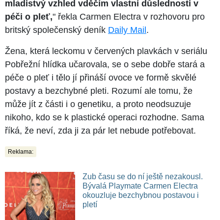
mladistvý vzhled vděčím vlastní důslednosti v
péči o pleť,
" řekla Carmen Electra v rozhovoru pro
britský společenský deník
Daily Mail
.
Žena, která leckomu v červených plavkách v seriálu
Pobřežní hlídka učarovala, se o sebe dobře stará a
péče o pleť i tělo jí přináší ovoce ve formě skvělé
postavy a bezchybné pleti. Rozumí ale tomu, že
může jít z části i o genetiku, a proto neodsuzuje
nikoho, kdo se k plastické operaci rozhodne. Sama
říká, že neví, zda ji za pár let nebude potřebovat.
Reklama:
Zub času se do ní ještě nezakousl.
Bývalá Playmate Carmen Electra
okouzluje bezchybnou postavou i
pletí