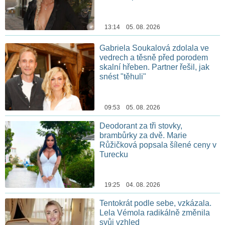
13:14 05. 08. 2026
Gabriela Soukalová zdolala ve
vedrech a těsně před porodem
skalní hřeben. Partner řešil, jak
snést "těhuli"
09:53 05. 08. 2026
Deodorant za tři stovky,
brambůrky za dvě. Marie
Růžičková popsala šílené ceny v
Turecku
19:25 04. 08. 2026
Tentokrát podle sebe, vzkázala.
Lela Vémola radikálně změnila
svůj vzhled