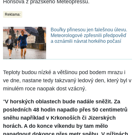
Honsová z pražského Meteopressu.
Reklama:
Bouřky přinesou jen falešnou úlevu.
Meteorologové zpřesnili předpověď
a oznámili návrat horkého počasí
Teploty budou nízké a většinou pod bodem mrazu i
ve dne, nastane tedy takzvaný ledový den, který byl v
minulém roce naopak dost vzácný.
"
V horských oblastech bude nadále sněžit. Za
posledních 48 hodin napadlo přes 50 centimetrů
sněhu například v Krkonoších či Jizerských
horách. A do konce víkendu by tam mělo
napadnout dokonce přes metr sněhu. V nížinách