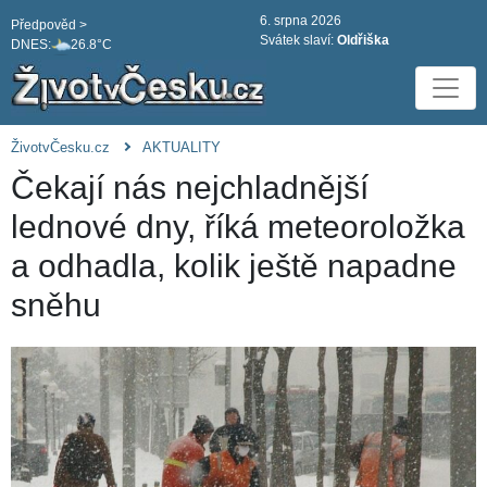
6. srpna 2026
Předpověd >
Svátek slaví:
Oldřiška
DNES:
26.8°C
ŽivotvČesku.cz
AKTUALITY
Čekají nás nejchladnější
lednové dny, říká meteoroložka
a odhadla, kolik ještě napadne
sněhu