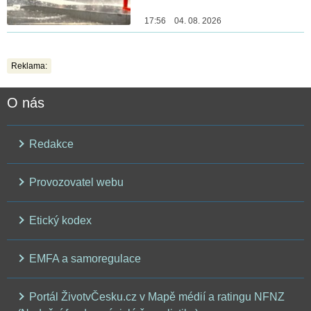
17:56 04. 08. 2026
Reklama:
O nás
Redakce
Provozovatel webu
Etický kodex
EMFA a samoregulace
Portál ŽivotvČesku.cz v Mapě médií a ratingu NFNZ