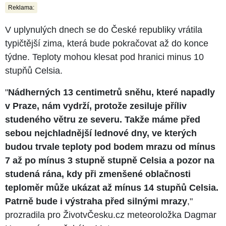
Reklama:
V uplynulých dnech se do České republiky vrátila
typičtější zima, která bude pokračovat až do konce
týdne. Teploty mohou klesat pod hranici minus 10
stupňů Celsia.
"
Nádherných 13 centimetrů sněhu, které napadly
v Praze, nám vydrží, protože zesiluje příliv
studeného větru ze severu. Takže máme před
sebou nejchladnější lednové dny, ve kterých
budou trvale teploty pod bodem mrazu od mínus
7 až po mínus 3 stupně stupně Celsia a pozor na
studená rána, kdy při zmenšené oblačnosti
teploměr může ukázat až mínus 14 stupňů Celsia.
Patrně bude i výstraha před silnými mrazy
,"
prozradila pro ŽivotvČesku.cz meteoroložka Dagmar