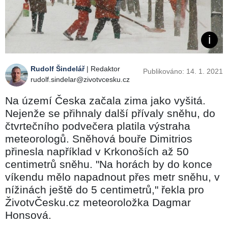
Rudolf Šindelář
| Redaktor
Publikováno: 14. 1. 2021
rudolf.sindelar@zivotvcesku.cz
Na území Česka začala zima jako vyšitá.
Nejenže se přihnaly další přívaly sněhu, do
čtvrtečního podvečera platila výstraha
meteorologů. Sněhová bouře Dimitrios
přinesla například v Krkonoších až 50
centimetrů sněhu. "Na horách by do konce
víkendu mělo napadnout přes metr sněhu, v
nížinách ještě do 5 centimetrů," řekla pro
ŽivotvČesku.cz meteoroložka Dagmar
Honsová.