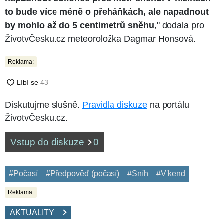
to bude více méně o přeháňkách, ale napadnout
by mohlo až do 5 centimetrů sněhu
," dodala pro
ŽivotvČesku.cz meteoroložka Dagmar Honsová.
Reklama:
Diskutujme slušně.
Pravidla diskuze
na portálu
ŽivotvČesku.cz.
Vstup do diskuze
0
#Počasí
#Předpověď (počasí)
#Sníh
#Víkend
Reklama:
AKTUALITY