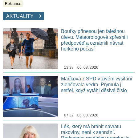
Reklama:
AKTUALITY
Bouřky přinesou jen falešnou
úlevu. Meteorologové zpřesnili
předpověď a oznámili návrat
horkého počasí
13:38 06. 08. 2026
Maříková z SPD v živém vysílání
zlehčovala vedra. Prymula ji
setřel, když vytáhl děsivé číslo
07:32 06. 08. 2026
Lék, který má bránit návratu
rakoviny, není k sehnání.