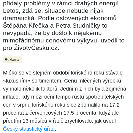
přidaly problémy v rámci drahých energií.
Letos, zdá se, situace nebude nijak
dramatická. Podle oslovených ekonomů
Štěpána Křečka a Petra Studničky to
nevypadá, že by došlo k nějakému
mimořádnému cenovému výkyvu, uvedli to
pro ŽivotvČesku.cz.
Reklama:
Mléko se ve stejném období loňského roku stávalo
»luxusním« sortimentem. Cenu mléčných výrobků
vyhnalo několik faktorů. Jedním z nich byla zejména
inflace, kdy meziroční tempo růstu spotřebitelských
cen v srpnu loňského roku sice zpomalilo na 17,2
procenta z červencových 17,5 procenta, když ale
předtím 13 měsíců v řadě zrychlovalo, jak uvedl
Český statistický úřad
.