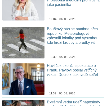
Profesorka medicíny promluvila
jako pacientka
19:04 06. 08. 2026
Bouřkový pás se natáhne přes
republiku. Meteorologové
zpřesnili lokality pod výstrahou,
kde hrozí kroupy a prudký vítr
13:30 05. 08. 2026
Havlíček ukončil spekulace o
Hradu. Pavlovi poslal vstřícný
vzkaz, Decroix pak tvrdě setřel
11:59 05. 08. 2026
Extrémní vedra udeří naposledy