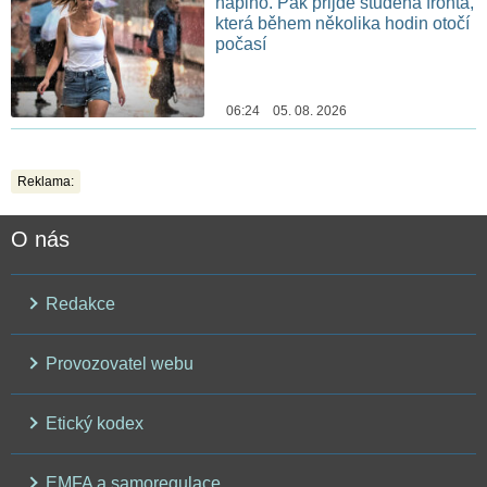
naplno. Pak přijde studená fronta,
která během několika hodin otočí
počasí
06:24 05. 08. 2026
Reklama:
O nás
Redakce
Provozovatel webu
Etický kodex
EMFA a samoregulace