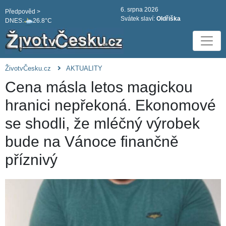
6. srpna 2026
Předpověd >
Svátek slaví:
Oldřiška
DNES:
26.8°C
ŽivotvČesku.cz
AKTUALITY
Cena másla letos magickou
hranici nepřekoná. Ekonomové
se shodli, že mléčný výrobek
bude na Vánoce finančně
příznivý