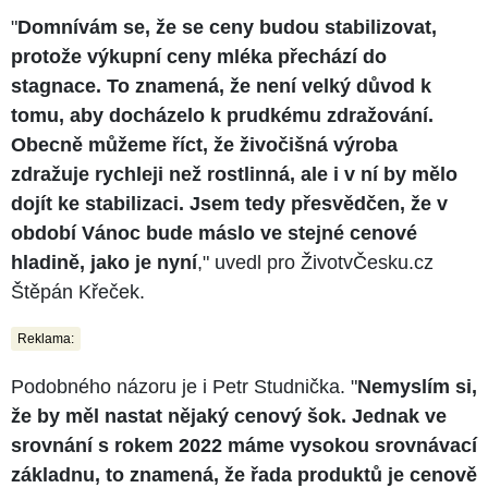
"
Domnívám se, že se ceny budou stabilizovat,
protože výkupní ceny mléka přechází do
stagnace. To znamená, že není velký důvod k
tomu, aby docházelo k prudkému zdražování.
Obecně můžeme říct, že živočišná výroba
zdražuje rychleji než rostlinná, ale i v ní by mělo
dojít ke stabilizaci. Jsem tedy přesvědčen, že v
období Vánoc bude máslo ve stejné cenové
hladině, jako je nyní
," uvedl pro ŽivotvČesku.cz
Štěpán Křeček.
Reklama:
Podobného názoru je i Petr Studnička. "
Nemyslím si,
že by měl nastat nějaký cenový šok. Jednak ve
srovnání s rokem 2022 máme vysokou srovnávací
základnu, to znamená, že řada produktů je cenově