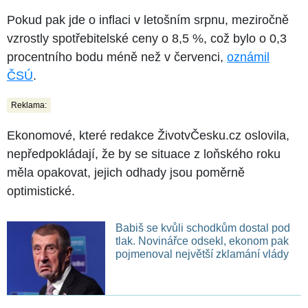
Pokud pak jde o inflaci v letošním srpnu, meziročně
vzrostly spotřebitelské ceny o 8,5 %, což bylo o 0,3
procentního bodu méně než v červenci,
oznámil
ČSÚ
.
Reklama:
Ekonomové, které redakce ŽivotvČesku.cz oslovila,
nepředpokládají, že by se situace z loňského roku
měla opakovat, jejich odhady jsou poměrně
optimistické.
Babiš se kvůli schodkům dostal pod
tlak. Novinářce odsekl, ekonom pak
pojmenoval největší zklamání vlády