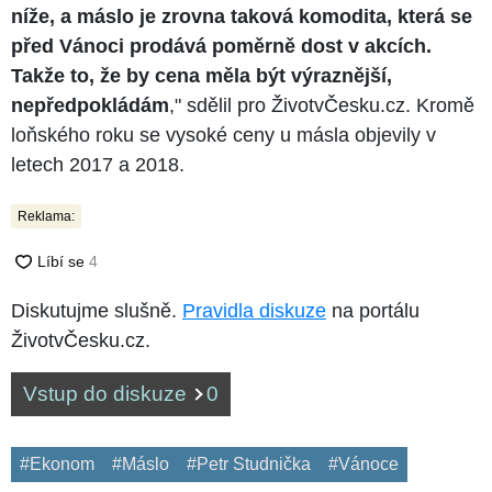
níže, a máslo je zrovna taková komodita, která se
před Vánoci prodává poměrně dost v akcích.
Takže to, že by cena měla být výraznější,
nepředpokládám
," sdělil pro ŽivotvČesku.cz. Kromě
loňského roku se vysoké ceny u másla objevily v
letech 2017 a 2018.
Reklama:
Diskutujme slušně.
Pravidla diskuze
na portálu
ŽivotvČesku.cz.
Vstup do diskuze
0
#Ekonom
#Máslo
#Petr Studnička
#Vánoce