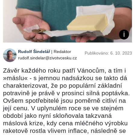
Rudolf Šindelář
| Redaktor
Publikováno: 6. 10. 2023
rudolf.sindelar@zivotvcesku.cz
Závěr každého roku patří Vánocům, a tím i
»máslu« - s jemnou nadsázkou se takto dá
charakterizovat, že po populární základní
potravině je právě v prosinci silná poptávka.
Ovšem spotřebitelé jsou poměrně citliví na
její cenu. V uplynulém roce se ve stejném
období jako nyní skloňovala takzvaná
máslová krize, kdy cena mléčného výrobku
raketově rostla vlivem inflace, následně se