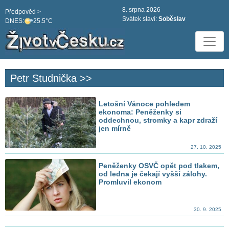
8. srpna 2026
Předpověd >
Svátek slaví:
Soběslav
DNES:
25.5°C
Petr Studnička >>
Letošní Vánoce pohledem
ekonoma: Peněženky si
oddechnou, stromky a kapr zdraží
jen mírně
27. 10. 2025
Peněženky OSVČ opět pod tlakem,
od ledna je čekají vyšší zálohy.
Promluvil ekonom
30. 9. 2025