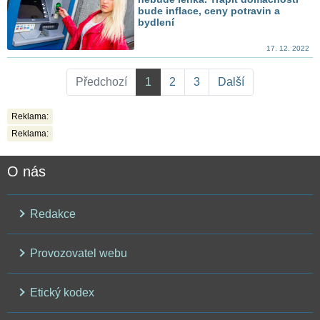
bude inflace, ceny potravin a
bydlení
17. 12. 2022
Předchozí
1
2
3
Další
Reklama:
Reklama:
O nás
Redakce
Provozovatel webu
Etický kodex