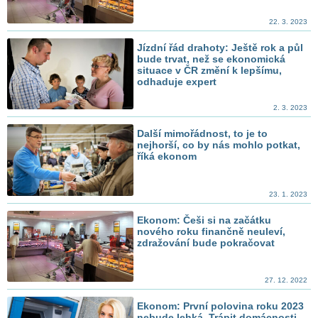
22. 3. 2023
Jízdní řád drahoty: Ještě rok a půl
bude trvat, než se ekonomická
situace v ČR změní k lepšímu,
odhaduje expert
2. 3. 2023
Další mimořádnost, to je to
nejhorší, co by nás mohlo potkat,
říká ekonom
23. 1. 2023
Ekonom: Češi si na začátku
nového roku finančně neuleví,
zdražování bude pokračovat
27. 12. 2022
Ekonom: První polovina roku 2023
nebude lehká. Trápit domácnosti