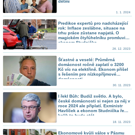
dětmi
1. 1. 2024
Predikce expertů pro nadcházející
rok: Inflace zeslábne, situace na
trhu práce zůstane napjatá. O
magickém čtyřúhelníku promluvil
ekonom Studnička
26. 12. 2023
Šťastné a veselé: Průměrná
domácnost ročně zaplatí o 3200
Kč víc na elektřině. Ekonom přišel
s řešením pro nízkopříjmové
domácnosti
30. 11. 2023
I řekl Bůh: Budiž světlo. A bylo,
české domácnosti si nejen za něj v
roce 2024 ale připlatí. Exministr
Havlíček a ekonom Studnička řekli,
kolik to bude stát
18. 11. 2023
Ekonomové kvůli válce v Pásmu