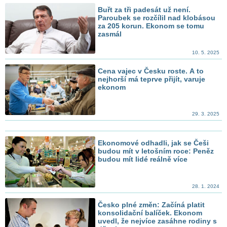
Buřt za tři padesát už není.
Paroubek se rozčílil nad klobásou
za 205 korun. Ekonom se tomu
zasmál
10. 5. 2025
Cena vajec v Česku roste. A to
nejhorší má teprve přijít, varuje
ekonom
29. 3. 2025
Ekonomové odhadli, jak se Češi
budou mít v letošním roce: Peněz
budou mít lidé reálně více
28. 1. 2024
Česko plné změn: Začíná platit
konsolidační balíček. Ekonom
uvedl, že nejvíce zasáhne rodiny s