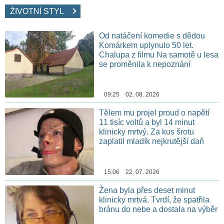
ŽIVOTNÍ STYL
Od natáčení komedie s dědou
Komárkem uplynulo 50 let.
Chalupa z filmu Na samotě u lesa
se proměnila k nepoznání
09:25 02. 08. 2026
Tělem mu projel proud o napětí
11 tisíc voltů a byl 14 minut
klinicky mrtvý. Za kus šrotu
zaplatil mladík nejkrutější daň
15:06 22. 07. 2026
Žena byla přes deset minut
klinicky mrtvá. Tvrdí, že spatřila
bránu do nebe a dostala na výběr