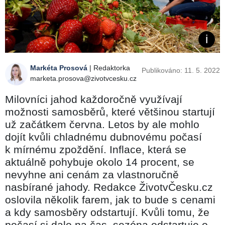
Markéta Prosová
| Redaktorka
Publikováno: 11. 5. 2022
marketa.prosova@zivotvcesku.cz
Milovníci jahod každoročně využívají
možnosti samosběrů, které většinou startují
už začátkem června. Letos by ale mohlo
dojít kvůli chladnému dubnovému počasí
k mírnému zpoždění. Inflace, která se
aktuálně pohybuje okolo 14 procent, se
nevyhne ani cenám za vlastnoručně
nasbírané jahody. Redakce ŽivotvČesku.cz
oslovila několik farem, jak to bude s cenami
a kdy samosběry odstartují. Kvůli tomu, že
počasí si dalo na čas, sezóna odstartuje o