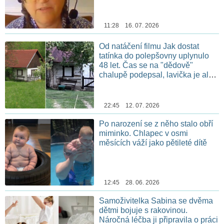
11:28 16. 07. 2026
Od natáčení filmu Jak dostat
tatínka do polepšovny uplynulo
48 let. Čas se na "dědově"
chalupě podepsal, lavička je ale
stále na stejném místě
22:45 12. 07. 2026
Po narození se z něho stalo obří
miminko. Chlapec v osmi
měsících váží jako pětileté dítě
12:45 28. 06. 2026
Samoživitelka Sabina se dvěma
dětmi bojuje s rakovinou.
Náročná léčba ji připravila o práci