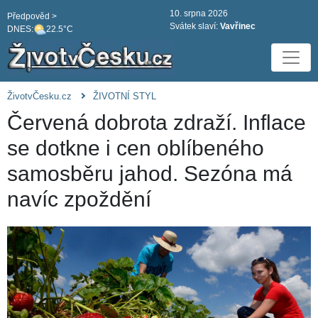
10. srpna 2026
Předpověd >
Svátek slaví:
Vavřinec
DNES:
22.5°C
ŽivotvČesku.cz
ŽIVOTNÍ STYL
Červená dobrota zdraží. Inflace
se dotkne i cen oblíbeného
samosběru jahod. Sezóna má
navíc zpoždění