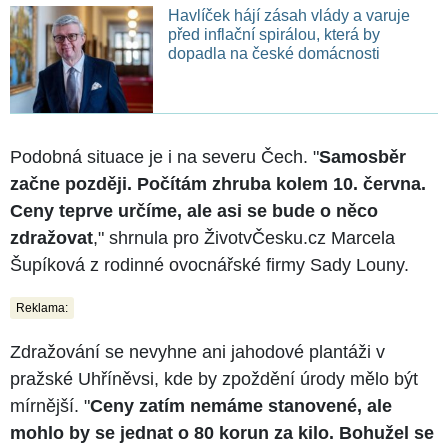
Havlíček hájí zásah vlády a varuje
před inflační spirálou, která by
dopadla na české domácnosti
Podobná situace je i na severu Čech. "
Samosběr
začne později. Počítám zhruba kolem 10. června.
Ceny teprve určíme, ale asi se bude o něco
zdražovat
," shrnula pro ŽivotvČesku.cz Marcela
Šupíková z rodinné ovocnářské firmy Sady Louny.
Reklama:
Zdražování se nevyhne ani jahodové plantáži v
pražské Uhříněvsi, kde by zpoždění úrody mělo být
mírnější. "
Ceny zatím nemáme stanovené, ale
mohlo by se jednat o 80 korun za kilo. Bohužel se