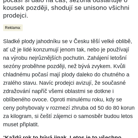
kousek později, shodují se unisono všichni
prodejci.
Reklama:
Sladké plody jahodníku se v Česku těší velké oblibě,
ať už je lidé konzumují jenom tak, nebo je používají
na výrobu nejrůznějších pochutin. Zahájení letošní
sezóny proběhne později, než bývá zvykem. Kvůli
chladnému počasí mají plody daleko do chutného a
zralého stavu. Navíc prodejci avizují, že současné
zdražování napříč všemi oblastmi se dotkne i
oblíbeného ovoce. Oproti minulému roku, kdy se
ceny pohybovaly v rozmezí zhruba od 50 do 80 korun
za kilogram, si čeští zájemci o samosběr budou letos
muset připlatit.
"
Každý rok to bývá jinak. Letos je to všechno