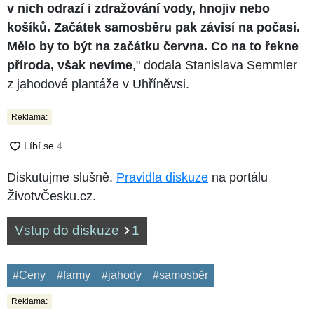
v nich odrazí i zdražování vody, hnojiv nebo
košíků. Začátek samosběru pak závisí na počasí.
Mělo by to být na začátku června. Co na to řekne
příroda, však nevíme
," dodala Stanislava Semmler
z jahodové plantáže v Uhříněvsi.
Reklama:
Diskutujme slušně.
Pravidla diskuze
na portálu
ŽivotvČesku.cz.
Vstup do diskuze
1
#Ceny
#farmy
#jahody
#samosběr
Reklama: