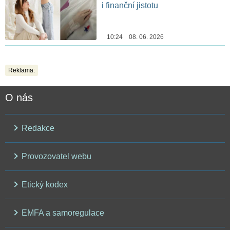
i finanční jistotu
10:24 08. 06. 2026
Reklama:
O nás
Redakce
Provozovatel webu
Etický kodex
EMFA a samoregulace