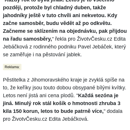
později, protože byl chladný duben, takže
jahodníky ještě v tuto chvíli ani nekvetou. Kdy
začne samosběr, budu vědět až po odkvětu.
Začneme se sklízením na objednávku, pak přijdou
na řadu samosběry,
" řekla pro ŽivotvČesku.cz Edita
Jebáčková z rodinného podniku Pavel Jebáček, který
se zaměřuje i na pěstování jablek.
Reklama:
Pěstitelka z Jihomoravského kraje je zvyklá spíše na
to, že keříky jsou touto dobou obsypané bílými kvítky.
Letos není jistá ani cena plodů. "
Každá sezóna je
jiná. Minulý rok stál košík o hmotnosti zhruba 3
kila 150 korun, letos to bude patrně více,
" dodala
pro ŽivotvČesku.cz Edita Jebáčková.