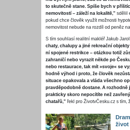
to skutečně stane. Spíše bych v příští
nemovitostí – záleží na lokalitě,"
sdělil
pokud chce člověk využít možnosti hypot
nemovitost nebude na rozdíl od peněz na
S tím souhlasí realitní makléř Jakub Jar
chaty, chalupy a jiné rekreační objek
ní spojené restrikce – otázkou totiž z
zahraničí nebo vyrazit někde po Česk
nebo restaurace, tak mít
»
svoje
«
se vy
hodně výhod i proto, že člověk nezůs
situace opakovala a vláda všechno opět
pravděpodobně dostane. A rozhodně je 
prakticky skoro nepocítíte než zavře
chatařů,"
řekl pro ŽivotvČesku.cz s tím, 
Drama
život