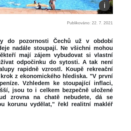
Publikováno: 22. 7. 2021
aly do pozornosti Čechů už v období
deje nadále stoupají. Ne všichni mohou
někteří mají zájem vybudovat si vlastní
žívat odpočinku do sytosti. A tak není
alupy rapidně vzrostl. Koupě rekreační
 krok z ekonomického hlediska. "V první
eníze. Vzhledem ke stoupající inflaci,
šší, jsou to i celkem bezpečně uložené
kud zrovna na chatě nebudete, dá se
u korunu vydělat," řekl realitní makléř