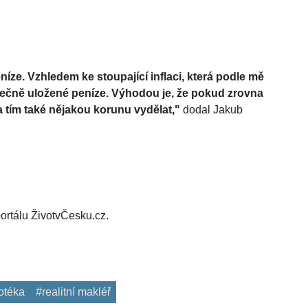
níze. Vzhledem ke stoupající inflaci, která podle mě
zpečně uložené peníze. Výhodou je, že pokud zrovna
 tím také nějakou korunu vydělat,"
dodal Jakub
ortálu ŽivotvČesku.cz.
otéka
#realitní makléř