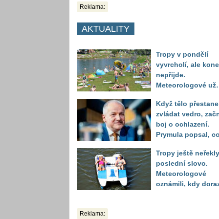
Reklama:
AKTUALITY
Tropy v pondělí
vyvrcholí, ale kon
nepřijde.
Meteorologové už
vidí další nápor
Když tělo přestane
horka
zvládat vedro, zač
boj o ochlazení.
Prymula popsal, c
se děje před
Tropy ještě neřekl
kolapsem
poslední slovo.
Meteorologové
oznámili, kdy dora
další horká vlna
Reklama: