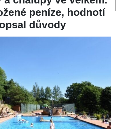
Vyhled
ožené peníze, hodnotí
 Popsal důvody