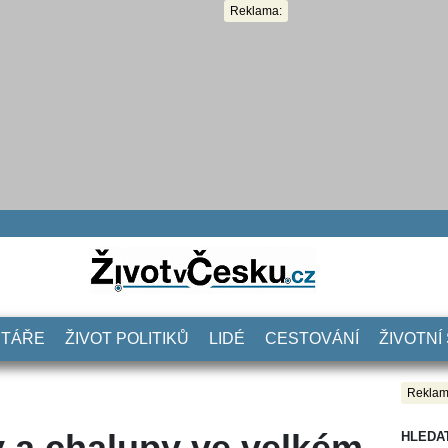
Reklama:
NTÁŘE
ŽIVOT POLITIKŮ
LIDÉ
CESTOVÁNÍ
ŽIVOTNÍ
Reklam
y a chalupy ve velkém.
HLEDA