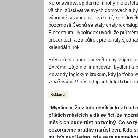
Koronavirová epidemie mnohým otevřela 
všichni zůstávat ve svých domovech a byli
výhodné si vybudovat zázemí, kde člověk
pozornosti Čechů se staly chaty a chalupy
Fincentrum Hypoindex uvádí, že průměrn
procentech a za půlrok překonaly sjedna
kalendářní rok.
Přestože v dubnu a v květnu byl zájem o 
Extrémní zájem o financování bydlení a 
Kovandy logickým krokem, kdy je třeba v
zdražování. V následujících letech budou 
Reklama:
"Myslím si, že v tuto chvíli je to z hl
příštích měsících a dá se říci, že možn
měsících bude růst pozvolný. Co se t
pozorujeme prudký nárůst cen. Kdo si
mu být nyní jedno, zda se ta nemovitost t