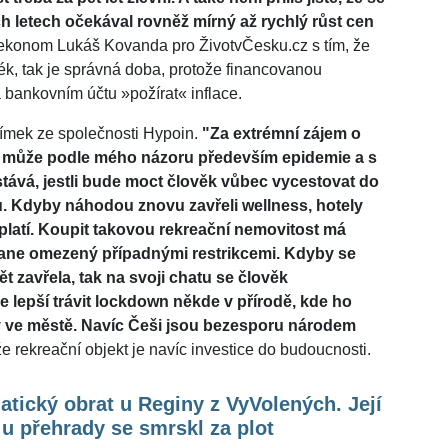
ch letech očekával rovněž mírný až rychlý růst cen
 ekonom Lukáš Kovanda pro ŽivotvČesku.cz s tím, že
ék, tak je správná doba, protože financovanou
 bankovním účtu »požírat« inflace.
olímek ze společnosti Hypoin.
"Za extrémní zájem o
ty může podle mého názoru především epidemie a s
ůstává, jestli bude moct člověk vůbec vycestovat do
u. Kdyby náhodou znovu zavřeli wellness, hotely
platí. Koupit takovou rekreační nemovitost má
tane omezený případnými restrikcemi. Kdyby se
 zavřela, tak na svoji chatu se člověk
lepší trávit lockdown někde v přírodě, kde ho
ný ve městě. Navíc Češi jsou bezesporu národem
že rekreační objekt je navíc investice do budoucnosti.
tický obrat u Reginy z VyVolených. Její
 u přehrady se smrskl za plot