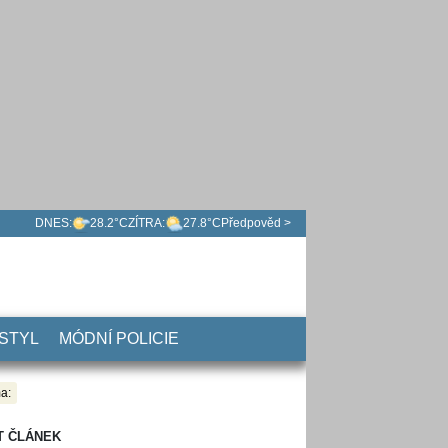
DNES:
28.2°C
ZÍTRA:
27.8°C
Předpověd >
 STYL
MÓDNÍ POLICIE
a:
T ČLÁNEK