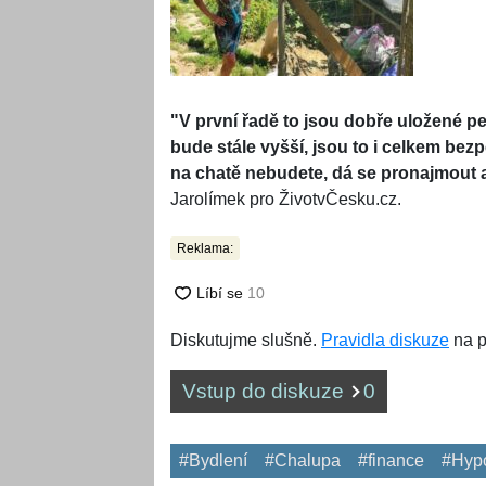
"V první řadě to jsou dobře uložené pe
bude stále vyšší, jsou to i celkem be
na chatě nebudete, dá se pronajmout a
Jarolímek pro ŽivotvČesku.cz.
Reklama:
Diskutujme slušně.
Pravidla diskuze
na p
Vstup do diskuze
0
#Bydlení
#Chalupa
#finance
#Hyp