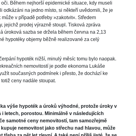
oči. Během nejhorší epidemické situace, kdy museli
 odkázáni na jedno místo, si někteří uvědomili, že je
 může v případě potřeby »zakotvit«. Středem
, jejichž prodej výrazně stoupl. Tisková zpráva
á úroková sazba se držela během června na 2,13
né hypotéky objemy běžně realizované za celý
čerpání hypoték nižší, minulý měsíc tomu bylo naopak.
rekreačních nemovitostí je podle ekonoma Lukáše
yužít současných podmínek i přesto, že dochází ke
totiž ceny nadále stoupat.
ediska výše hypoték a úroků výhodné, protože úroky v
á i letech, porostou. Minimálně v následujících
ýče samotné ceny nemovitostí, tam samozřejmě
 kupuje nemovitost jako střechu nad hlavou, může
řeba za pět let zlevní. A také není příliš jisté, že se