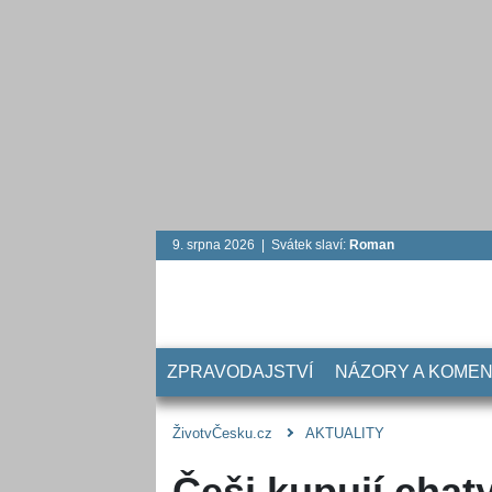
9. srpna 2026 | Svátek slaví:
Roman
ZPRAVODAJSTVÍ
NÁZORY A KOME
ŽivotvČesku.cz
AKTUALITY
Češi kupují chat