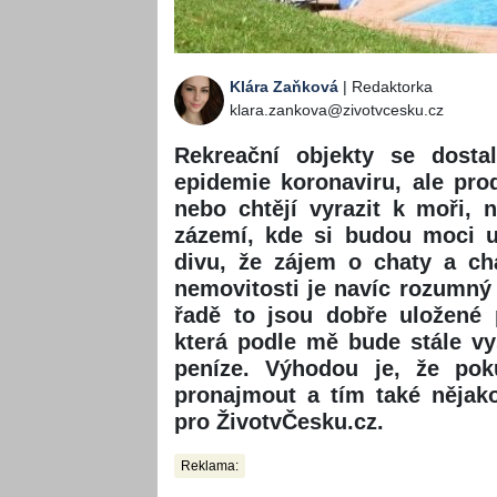
Klára Zaňková
| Redaktorka
klara.zankova@zivotvcesku.cz
Rekreační objekty se dost
epidemie koronaviru, ale pro
nebo chtějí vyrazit k moři, 
zázemí, kde si budou moci u
divu, že zájem o chaty a ch
nemovitosti je navíc rozumný
řadě to jsou dobře uložené p
která podle mě bude stále vy
peníze. Výhodou je, že po
pronajmout a tím také nějako
pro ŽivotvČesku.cz.
Reklama: