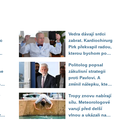
Vedra dávají srdci
ec
zabrat. Kardiochirurg
Pirk překvapil radou,
kterou bychom podle
něj měli odkoukat od
Politolog popsal
zvířat
ne
zákulisní strategii
proti Pavlovi. A
o
zmínil nálepku, která
mu má záměrně před
y
Tropy znovu nabírají
volbou uškodit
sílu. Meteorologové
varují před delší
zí
vlnou a ukázali na
místa, kde situace
bude nejhorší