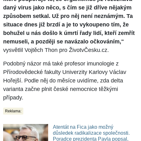
daný virus jako něco, s čím se již dříve nějakým
způsobem setkal. Už pro něj není neznámým. Ta
situace dnes již brzdí a je to vykoupeno tím, že
bohužel u nás došlo k úmrtí řady lidí, kteří zemřít
nemuseli, a později se navázalo očkováním,"
vysvětlil Vojtěch Thon pro ŽivotvČesku.cz.
Podobný názor má také profesor imunologie z
Přírodovědecké fakulty Univerzity Karlovy Václav
Hořejší. Podle něj do měsíce uvidíme, zda delta
varianta začne plnit české nemocnice těžkými
případy.
Reklama:
Atentát na Fica jako možný
důsledek radikalizace společnosti.
Poradce prezidenta Pavla popsal,