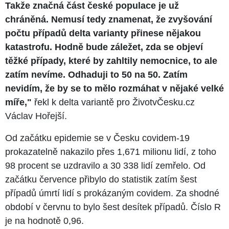
Takže značná část české populace je už
chráněná. Nemusí tedy znamenat, že zvyšování
počtu případů delta varianty přinese nějakou
katastrofu. Hodně bude záležet, zda se objeví
těžké případy, které by zahltily nemocnice, to ale
zatím nevíme. Odhaduji to 50 na 50. Zatím
nevidím, že by se to mělo rozmáhat v nějaké velké
míře,"
řekl k delta variantě pro ŽivotvČesku.cz
Václav Hořejší.
Od začátku epidemie se v Česku covidem-19
prokazatelně nakazilo přes 1,671 milionu lidí, z toho
98 procent se uzdravilo a 30 338 lidí zemřelo. Od
začátku července přibylo do statistik zatím šest
případů úmrtí lidí s prokázaným covidem. Za shodné
období v červnu to bylo šest desítek případů. Číslo R
je na hodnotě 0,96.