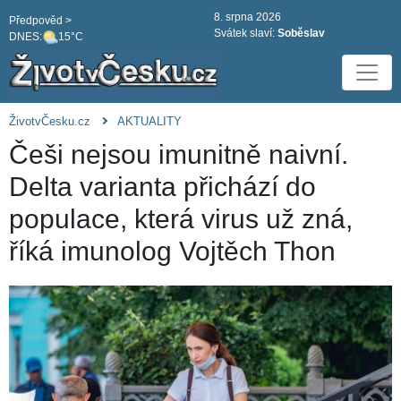
8. srpna 2026
Předpověd >
Svátek slaví:
Soběslav
DNES:
15°C
ŽivotvČesku.cz
AKTUALITY
Češi nejsou imunitně naivní.
Delta varianta přichází do
populace, která virus už zná,
říká imunolog Vojtěch Thon