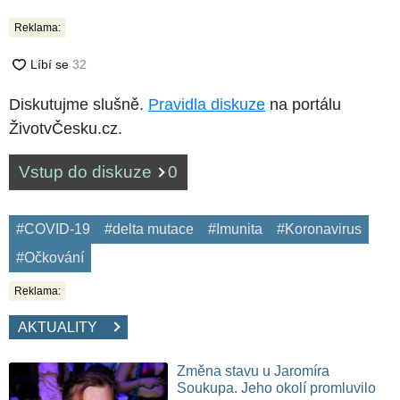
Reklama:
Diskutujme slušně.
Pravidla diskuze
na portálu
ŽivotvČesku.cz.
Vstup do diskuze
0
#COVID-19
#delta mutace
#Imunita
#Koronavirus
#Očkování
Reklama:
AKTUALITY
Změna stavu u Jaromíra
Soukupa. Jeho okolí promluvilo