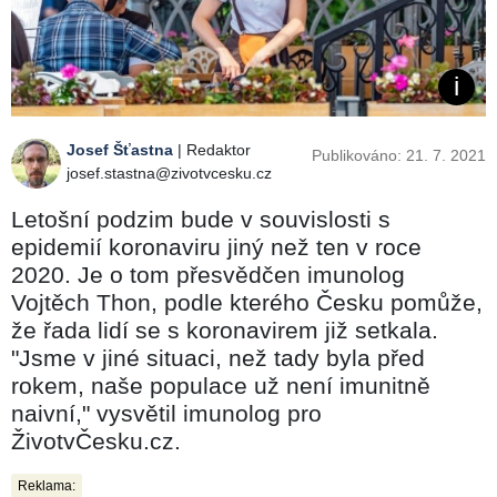
Josef Šťastna
| Redaktor
Publikováno: 21. 7. 2021
josef.stastna@zivotvcesku.cz
Letošní podzim bude v souvislosti s
epidemií koronaviru jiný než ten v roce
2020. Je o tom přesvědčen imunolog
Vojtěch Thon, podle kterého Česku pomůže,
že řada lidí se s koronavirem již setkala.
"Jsme v jiné situaci, než tady byla před
rokem, naše populace už není imunitně
naivní," vysvětil imunolog pro
ŽivotvČesku.cz.
Reklama: