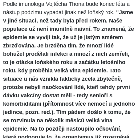
Podle imunologa Vojtěcha Thona bude konec léta a
nástup podzimu vypadat jinak než loňský rok.
"Jsme
v jiné situaci, než tady byla před rokem. Naše
populace už není imunitně naivní. To znamená, že
epidemie se vyvíjí tak, že už je jistým směrem
zbrzďována. Je brzděna tím, že mnozí lidé
bohužel prodělali infekci a mnozí z nich zemřeli,
to je otázka loňského roku a začátku letošního
roku, kdy proběhla velká vlna epidemie. Tato
situace u nás vznikla fakticky zcela zbytečně,
protože nebyli naočkováni lidé, kteří tehdy první
dávku vakcíny dostat měli - tedy senioři s
komorbiditami (přítomnost více nemocí u jednoho
jedince, pozn. red.). Tím pádem došlo k tomu, že
se rozvinula na několik měsíců velká vlna
epidemie. Na to později nastoupilo očkování,
které podporuje to, že organismus již rozeznává