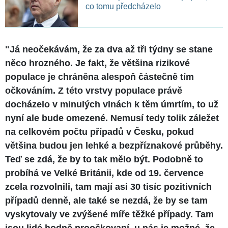
co tomu předcházelo
"Já neočekávám, že za dva až tři týdny se stane
něco hrozného. Je fakt, že většina rizikové
populace je chráněna alespoň částečně tím
očkováním. Z této vrstvy populace právě
docházelo v minulých vlnách k těm úmrtím, to už
nyní ale bude omezené. Nemusí tedy tolik záležet
na celkovém počtu případů v Česku, pokud
většina budou jen lehké a bezpříznakové průběhy.
Teď se zdá, že by to tak mělo být. Podobně to
probíhá ve Velké Británii, kde od 19. července
zcela rozvolnili, tam mají asi 30 tisíc pozitivních
případů denně, ale také se nezdá, že by se tam
vyskytovaly ve zvýšené míře těžké případy. Tam
jsou lidé hodně proočkovaní, u nás je možné, že