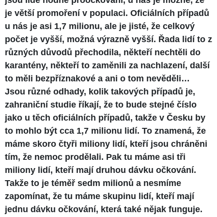
je větší promoření v populaci. Oficiálních případů
u nás je asi 1,7 milionu, ale je jisté, že celkový
počet je vyšší, možná výrazně vyšší. Řada lidí to z
různých důvodů přechodila, někteří nechtěli do
karantény, někteří to zaměnili za nachlazení, další
to měli bezpříznakové a ani o tom nevěděli…
Jsou různé odhady, kolik takových případů je,
zahraniční studie říkají, že to bude stejné číslo
jako u těch oficiálních případů, takže v Česku by
to mohlo být cca 1,7 milionu lidí. To znamená, že
máme skoro čtyři miliony lidí, kteří jsou chráněni
tím, že nemoc prodělali. Pak tu máme asi tři
miliony lidí, kteří mají druhou dávku očkování.
Takže to je téměř sedm milionů a nesmíme
zapomínat, že tu máme skupinu lidí, kteří mají
jednu dávku očkování, která také nějak funguje.