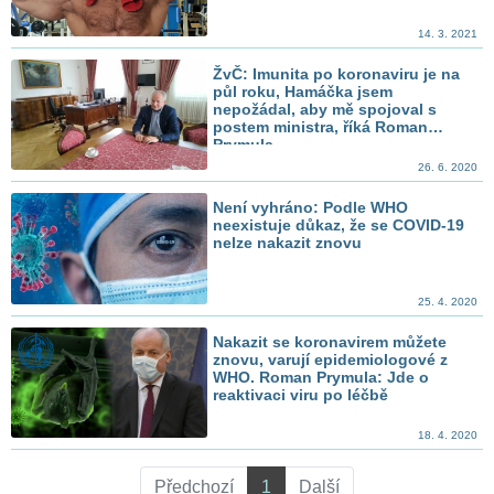
14. 3. 2021
ŽvČ: Imunita po koronaviru je na
půl roku, Hamáčka jsem
nepožádal, aby mě spojoval s
postem ministra, říká Roman
Prymula
26. 6. 2020
Není vyhráno: Podle WHO
neexistuje důkaz, že se COVID-19
nelze nakazit znovu
25. 4. 2020
Nakazit se koronavirem můžete
znovu, varují epidemiologové z
WHO. Roman Prymula: Jde o
reaktivaci viru po léčbě
18. 4. 2020
Předchozí
1
Další