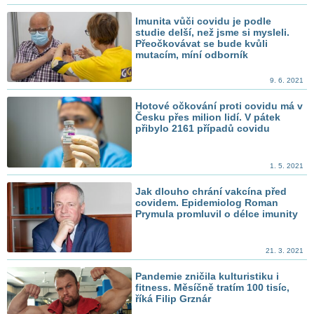
Imunita vůči covidu je podle
studie delší, než jsme si mysleli.
Přeočkovávat se bude kvůli
mutacím, míní odborník
9. 6. 2021
Hotové očkování proti covidu má v
Česku přes milion lidí. V pátek
přibylo 2161 případů covidu
1. 5. 2021
Jak dlouho chrání vakcína před
covidem. Epidemiolog Roman
Prymula promluvil o délce imunity
21. 3. 2021
Pandemie zničila kulturistiku i
fitness. Měsíčně tratím 100 tisíc,
říká Filip Grznár