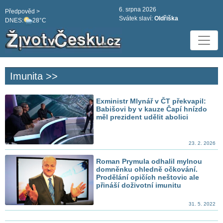
6. srpna 2026
Předpověd >
Svátek slaví:
Oldřiška
DNES:
28°C
Imunita >>
Exministr Mlynář v ČT překvapil:
Babišovi by v kauze Čapí hnízdo
měl prezident udělit abolici
23. 2. 2026
Roman Prymula odhalil mylnou
domněnku ohledně očkování.
Prodělání opičích neštovic ale
přináší doživotní imunitu
31. 5. 2022