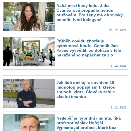
Nahá mezi kusy ledu. Jitka
Čvančarová propadla trendu
otužování. Pro ženy má obrovský
benefit, tvrdí kolegyně
30. 12. 2021
Průběh covidu zhoršuje
cytokinová bouře. Genetik Jan
Pačes vysvětlil, co dokáže v těle
nakaženého napáchat za zlo
6. 12. 2021
Jak lidé umírají s covidem-19:
Imunolog popsal smrt, kterou
způsobí virus. Člověka zabije
vlastní imunita
1. 12. 2021
Nejlepší je hybridní imunita, říká
profesor Václav Hořejší.
Vyjmenoval profese, které bez