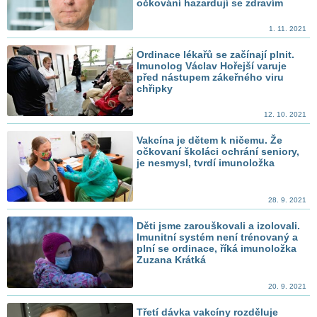
očkování hazardují se zdravím
1. 11. 2021
Ordinace lékařů se začínají plnit.
Imunolog Václav Hořejší varuje
před nástupem zákeřného viru
chřipky
12. 10. 2021
Vakcína je dětem k ničemu. Že
očkovaní školáci ochrání seniory,
je nesmysl, tvrdí imunoložka
28. 9. 2021
Děti jsme zarouškovali a izolovali.
Imunitní systém není trénovaný a
plní se ordinace, říká imunoložka
Zuzana Krátká
20. 9. 2021
Třetí dávka vakcíny rozděluje