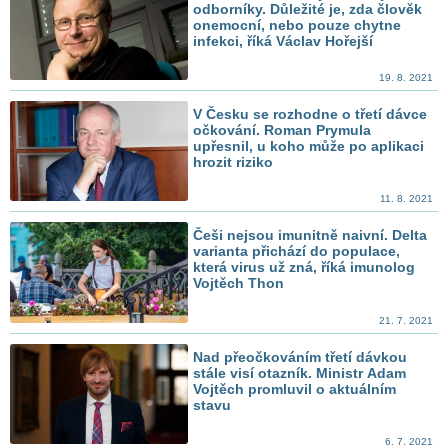
odborníky. Důležité je, zda člověk
onemocní, nebo pouze chytne
infekci, říká Václav Hořejší
19. 8. 2021
V Česku se rozhodne o třetí dávce
očkování. Roman Prymula
upřesnil, u koho může po aplikaci
hrozit riziko
11. 8. 2021
Češi nejsou imunitně naivní. Delta
varianta přichází do populace,
která virus už zná, říká imunolog
Vojtěch Thon
21. 7. 2021
Nad přeočkováním třetí dávkou
stále visí otazník. Ministr Adam
Vojtěch promluvil o aktuálním
stavu
6. 7. 2021