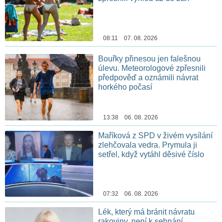
08:11 07. 08. 2026
Bouřky přinesou jen falešnou
úlevu. Meteorologové zpřesnili
předpověď a oznámili návrat
horkého počasí
13:38 06. 08. 2026
Maříková z SPD v živém vysílání
zlehčovala vedra. Prymula ji
setřel, když vytáhl děsivé číslo
07:32 06. 08. 2026
Lék, který má bránit návratu
rakoviny, není k sehnání.