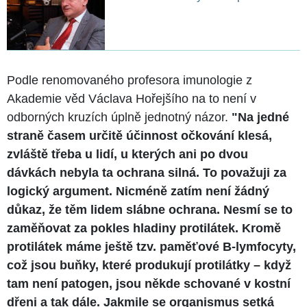
Podle renomovaného profesora imunologie z
Akademie věd Václava Hořejšího na to není v
odborných kruzích úplně jednotný názor.
"Na jedné
straně časem určitě účinnost očkování klesá,
zvláště třeba u lidí, u kterých ani po dvou
dávkách nebyla ta ochrana silná. To považuji za
logický argument. Nicméně zatím není žádný
důkaz, že těm lidem slábne ochrana. Nesmí se to
zaměňovat za pokles hladiny protilátek. Kromě
protilátek máme ještě tzv. paměťové B-lymfocyty,
což jsou buňky, které produkují protilátky – když
tam není patogen, jsou někde schované v kostní
dřeni a tak dále. Jakmile se organismus setká