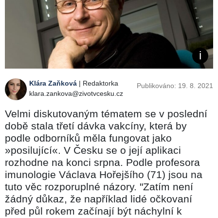
Klára Zaňková
| Redaktorka
Publikováno: 19. 8. 2021
klara.zankova@zivotvcesku.cz
Velmi diskutovaným tématem se v poslední
době stala třetí dávka vakcíny, která by
podle odborníků měla fungovat jako
»posilující«. V Česku se o její aplikaci
rozhodne na konci srpna. Podle profesora
imunologie Václava Hořejšího (71) jsou na
tuto věc rozporuplné názory. "Zatím není
žádný důkaz, že například lidé očkovaní
před půl rokem začínají být náchylní k