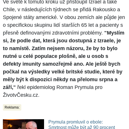
Ve světě k tomuto kroku už přistoupil Izrael a také
Chile, v následujících týdnech se přidá Rakousko a
Spojené státy americké. V obou zemích ale půjde jen
o specifickou skupinu lidí starších 65 let a pacienty s
přesně definovanými zdravotními problémy.
"Myslím
si, že podle dat, která jsou dostupná z Izraele, je
to namístě. Zatím nejsem názoru, že by to bylo
nutné u celé populace plošně, ale u osob s
defekty imunity samozřejmě ano. Ale ještě bych
počkal na výsledky velké britské studie, které by
měly být k dispozici někdy na přelomu srpna a
září,"
řekl epidemiolog Roman Prymula pro
ŽivotvČesku.cz.
Reklama:
Prymula promluvil o ebole:
Smrtnost může být až 90 procent