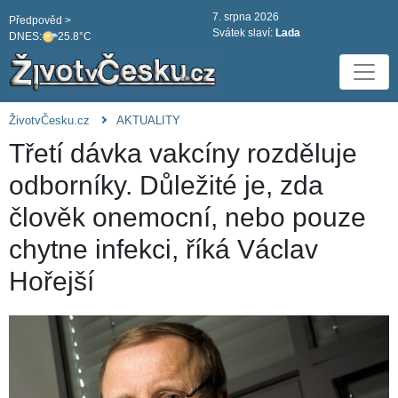
7. srpna 2026
Předpověd >
Svátek slaví:
Lada
DNES:
25.8°C
ŽivotvČesku.cz
AKTUALITY
Třetí dávka vakcíny rozděluje
odborníky. Důležité je, zda
člověk onemocní, nebo pouze
chytne infekci, říká Václav
Hořejší