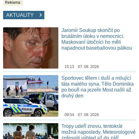
Reklama:
AKTUALITY
Jaromír Soukup skončil po
brutálním útoku v nemocnici.
Maskovaní útočníci ho měli
napadnout baseballovou pálkou
15:13 07. 08. 2026
Sportovec tělem i duší a milující
táta malého syna. Tělo Dominika
po bouři na jezeře Most našli až
druhý den
09:54 07. 08. 2026
Tropy udeří znovu, tentokrát
možná naposledy. Meteorologové
zpřesnili výhled až do září