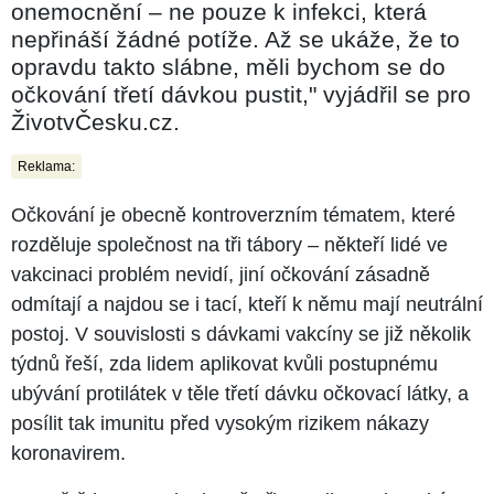
onemocnění – ne pouze k infekci, která
nepřináší žádné potíže. Až se ukáže, že to
opravdu takto slábne, měli bychom se do
očkování třetí dávkou pustit," vyjádřil se pro
ŽivotvČesku.cz.
Reklama:
Očkování je obecně kontroverzním tématem, které
rozděluje společnost na tři tábory – někteří lidé ve
vakcinaci problém nevidí, jiní očkování zásadně
odmítají a najdou se i tací, kteří k němu mají neutrální
postoj. V souvislosti s dávkami vakcíny se již několik
týdnů řeší, zda lidem aplikovat kvůli postupnému
ubývání protilátek v těle třetí dávku očkovací látky, a
posílit tak imunitu před vysokým rizikem nákazy
koronavirem.