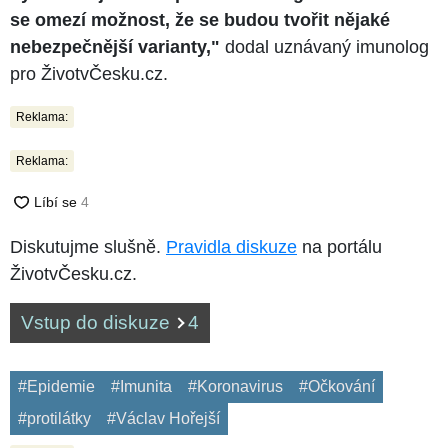
se omezí možnost, že se budou tvořit nějaké
nebezpečnější varianty,"
dodal uznávaný imunolog
pro ŽivotvČesku.cz.
Reklama:
Reklama:
Diskutujme slušně.
Pravidla diskuze
na portálu
ŽivotvČesku.cz.
Vstup do diskuze
4
#Epidemie
#Imunita
#Koronavirus
#Očkování
#protilátky
#Václav Hořejší