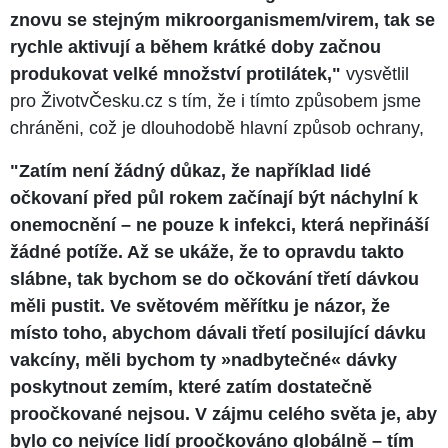
znovu se stejným mikroorganismem/virem, tak se
rychle aktivují a během krátké doby začnou
produkovat velké množství protilátek,"
vysvětlil
pro ŽivotvČesku.cz s tím, že i tímto způsobem jsme
chráněni, což je dlouhodobě hlavní způsob ochrany,
"Zatím není žádný důkaz, že například lidé
očkovaní před půl rokem začínají být náchylní k
onemocnění – ne pouze k infekci, která nepřináší
žádné potíže. Až se ukáže, že to opravdu takto
slábne, tak bychom se do očkování třetí dávkou
měli pustit. Ve světovém měřítku je názor, že
místo toho, abychom dávali třetí posilující dávku
vakcíny, měli bychom ty
»
nadbytečné
«
dávky
poskytnout zemím, které zatím dostatečně
proočkované nejsou. V zájmu celého světa je, aby
bylo co nejvíce lidí proočkováno globálně – tím