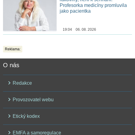
Profesorka medicíny promluvila
jako pacientka
19:04 06. 08. 2026
Reklama:
O nás
Redakce
Provozovatel webu
Etický kodex
EMFA a samoregulace