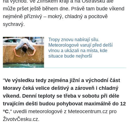
na východ. Ve Zlínském kraji a na Ostravsku ale
může pršet ještě během dne. Právě tam bude víkend
nejméně příznivý – mokrý, chladný a pocitově
sychravý.
Tropy znovu nabírají sílu.
Meteorologové varují před delší
vlnou a ukázali na místa, kde
situace bude nejhorší
"
Ve výsledku tedy zejména jižní a východní část
Moravy čeká velice deštivý a zároveň i chladný
víkend. Denní teploty se třeba v sobotu při déle
trvajícím dešti budou pohybovat maximálně do 12
°C
," uvedli meteorologové z Meteocentrum.cz pro
ŽivotvČesku.cz.