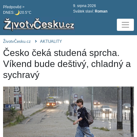
9. srpna 2026
Předpověd >
Svátek slaví:
Roman
DNES:
20.5°C
ŽivotvČesku.cz
AKTUALITY
Česko čeká studená sprcha.
Víkend bude deštivý, chladný a
sychravý