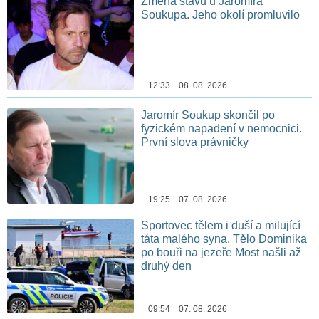
Změna stavu u Jaromíra
Soukupa. Jeho okolí promluvilo
12:33 08. 08. 2026
Jaromír Soukup skončil po
fyzickém napadení v nemocnici.
První slova právničky
19:25 07. 08. 2026
Sportovec tělem i duší a milující
táta malého syna. Tělo Dominika
po bouři na jezeře Most našli až
druhý den
09:54 07. 08. 2026