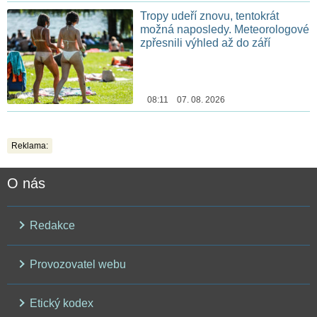
Tropy udeří znovu, tentokrát
možná naposledy. Meteorologové
zpřesnili výhled až do září
08:11 07. 08. 2026
Reklama:
O nás
Redakce
Provozovatel webu
Etický kodex