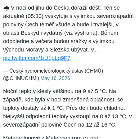
🌧 V noci od jihu do Česka dorazil déšť. Ten se
aktuálně (05:30) vyskytuje s výjimkou severozápadní
poloviny Čech téměř všude a bude i trvalejší, v
oblasti Beskyd i vydatný (viz výstraha). Během
odpoledne a večera budou srážky s výjimkou
východu Moravy a Slezska ubývat. V…
pic.twitter.com/1iU1pLq9F7
— Český hydrometeorologický ústav (ČHMÚ)
(@CHMUCHMI)
May 16, 2026
Noční teploty klesly většinou na 9 až 5 °C. Na
západě, kde byla v noci zmenšená oblačnost, se
teploty dostaly až k 1 °C. Přes den bude chladno.
Nejvyšší odpolední teploty vystoupí na 8 až 13 °C, v
severozápadní polovině Čech na 12 až 16 °C.
Meteorologové z Meteocentrum.cz pro