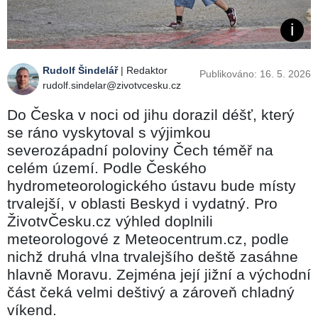
Rudolf Šindelář
| Redaktor
Publikováno: 16. 5. 2026
rudolf.sindelar@zivotvcesku.cz
Do Česka v noci od jihu dorazil déšť, který
se ráno vyskytoval s výjimkou
severozápadní poloviny Čech téměř na
celém území. Podle Českého
hydrometeorologického ústavu bude místy
trvalejší, v oblasti Beskyd i vydatný. Pro
ŽivotvČesku.cz výhled doplnili
meteorologové z Meteocentrum.cz, podle
nichž druhá vlna trvalejšího deště zasáhne
hlavně Moravu. Zejména její jižní a východní
část čeká velmi deštivý a zároveň chladný
víkend.