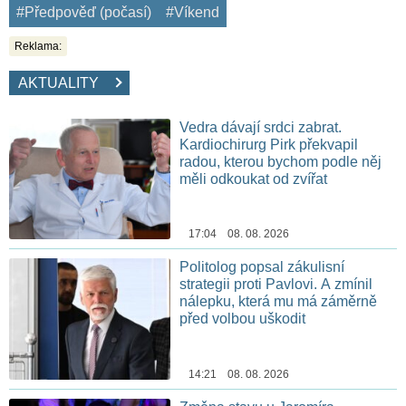
#Předpověď (počasí)
#Víkend
Reklama:
AKTUALITY
Vedra dávají srdci zabrat.
Kardiochirurg Pirk překvapil
radou, kterou bychom podle něj
měli odkoukat od zvířat
17:04 08. 08. 2026
Politolog popsal zákulisní
strategii proti Pavlovi. A zmínil
nálepku, která mu má záměrně
před volbou uškodit
14:21 08. 08. 2026