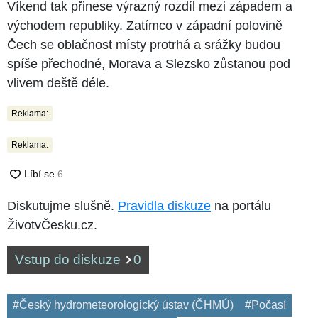
Víkend tak přinese výrazný rozdíl mezi západem a
východem republiky. Zatímco v západní polovině
Čech se oblačnost místy protrhá a srážky budou
spíše přechodné, Morava a Slezsko zůstanou pod
vlivem deště déle.
Reklama:
Reklama:
Diskutujme slušně.
Pravidla diskuze
na portálu
ŽivotvČesku.cz.
Vstup do diskuze
0
#Český hydrometeorologický ústav (ČHMÚ)
#Počasí