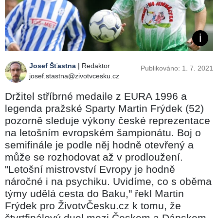
Josef Šťastna
| Redaktor
Publikováno: 1. 7. 2021
josef.stastna@zivotvcesku.cz
Držitel stříbrné medaile z EURA 1996 a
legenda pražské Sparty Martin Frýdek (52)
pozorně sleduje výkony české reprezentace
na letošním evropském šampionátu. Boj o
semifinále je podle něj hodně otevřený a
může se rozhodovat až v prodloužení.
"Letošní mistrovství Evropy je hodně
náročné i na psychiku. Uvidíme, co s oběma
týmy udělá cesta do Baku," řekl Martin
Frýdek pro ŽivotvČesku.cz k tomu, že
čtvrtfinálový duel mezi Českem a Dánskem