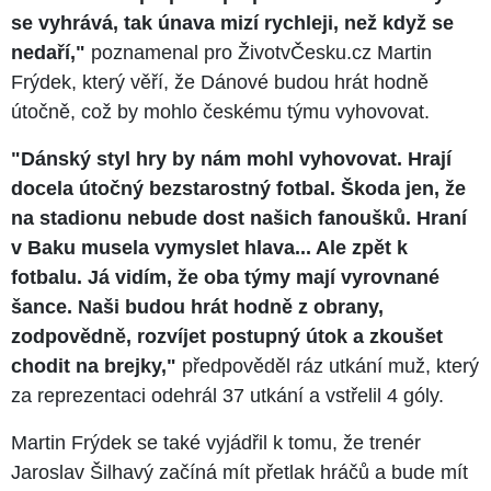
se vyhrává, tak únava mizí rychleji, než když se
nedaří,"
poznamenal pro ŽivotvČesku.cz Martin
Frýdek, který věří, že Dánové budou hrát hodně
útočně, což by mohlo českému týmu vyhovovat.
"Dánský styl hry by nám mohl vyhovovat. Hrají
docela útočný bezstarostný fotbal. Škoda jen, že
na stadionu nebude dost našich fanoušků. Hraní
v Baku musela vymyslet hlava... Ale zpět k
fotbalu. Já vidím, že oba týmy mají vyrovnané
šance. Naši budou hrát hodně z obrany,
zodpovědně, rozvíjet postupný útok a zkoušet
chodit na brejky,"
předpověděl ráz utkání muž, který
za reprezentaci odehrál 37 utkání a vstřelil 4 góly.
Martin Frýdek se také vyjádřil k tomu, že trenér
Jaroslav Šilhavý začíná mít přetlak hráčů a bude mít