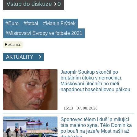
Vstup do diskuze
0
#Euro
#fotbal
#Martin Frýdek
#Mistrovství Evropy ve fotbale 2021
Reklama:
AKTUALITY
Jaromír Soukup skončil po
brutálním útoku v nemocnici.
Maskovaní útočníci ho měli
napadnout baseballovou pálkou
15:13 07. 08. 2026
Sportovec tělem i duší a milující
táta malého syna. Tělo Dominika
po bouři na jezeře Most našli až
druhý den