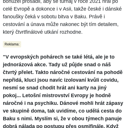
bohužel prosadil, aby se turnaj v roce 2021 hrál po
celé Evropě a dokonce i v Asii, takže české i dánské
fanoušky čeká v sobotu bitva v Baku. Právě i
cestování a únava může nakonec být tím detailem,
který čtvrtfinálové utkání rozhodne.
Reklama:
"V evropských pohárech se také létá, ale je to
jednorázová akce. Tady už půjde snad o náš
čtvrtý přelet. Takto náročné cestování na pohodě
nepřidá, kluci jsou navíc izolovaní kvůli covidu,
nesmí se snad chodit hrát ani karty na jiný
pokoj... Letošní mistrovství Evropy je hodně
náročné i na psychiku. Dánové mohli hrát zápasy
ve skupině doma, tak uvidíme, co udělá cesta do
Baku s nimi. Myslím si, že v obou týmech panuje
dobrá nálada po postupu přes osmifinále. Když