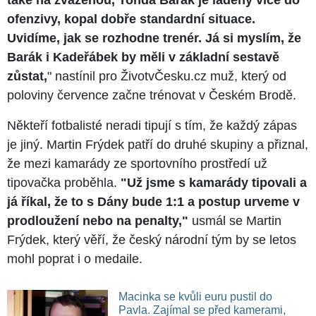
ofenzivy, kopal dobře standardní situace.
Uvidíme, jak se rozhodne trenér. Já si myslím, že
Barák i Kadeřábek by měli v základní sestavě
zůstat,
" nastínil pro ŽivotvČesku.cz muž, který od
poloviny července začne trénovat v Českém Brodě.
Někteří fotbalisté neradi tipují s tím, že každý zápas
je jiný. Martin Frýdek patří do druhé skupiny a přiznal,
že mezi kamarády ze sportovního prostředí už
tipovačka proběhla.
"Už jsme s kamarády tipovali a
já říkal, že to s Dány bude 1:1 a postup urveme v
prodloužení nebo na penalty,"
usmál se Martin
Frýdek, který věří, že český národní tým by se letos
mohl poprat i o medaile.
Macinka se kvůli euru pustil do
Pavla. Zajímal se před kamerami,