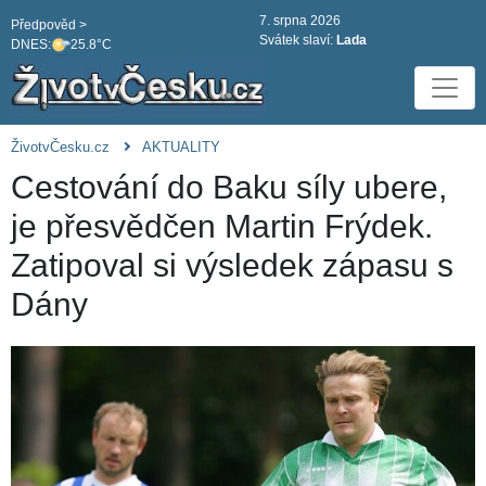
7. srpna 2026
Předpověd >
Svátek slaví:
Lada
DNES:
25.8°C
ŽivotvČesku.cz
AKTUALITY
Cestování do Baku síly ubere,
je přesvědčen Martin Frýdek.
Zatipoval si výsledek zápasu s
Dány