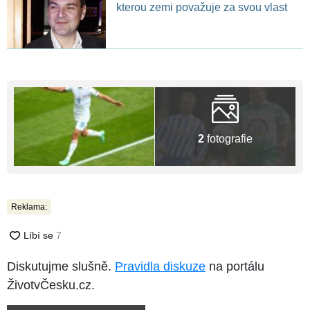
kterou zemi považuje za svou vlast
2
fotografie
Reklama:
Diskutujme slušně.
Pravidla diskuze
na portálu
ŽivotvČesku.cz.