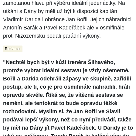
zamotanou hlavu při výběru ideální jedenáctky. Na
utkání s Dány by měli už být k dispozici kapitán
Vladimír Darida i obránce Jan Bořil. Jejich náhradníci
Antonín Barák a Pavel Kadeřábek ale v osmifinále
proti Nizozemsku podali parádní výkony.
Reklama:
"Nechtěl bych být v kůži trenéra Šilhavého,
protože vybrat ideální sestavu je vždy ošemetné.
Bořil a Darida odehráli zápasy ve skupině, zařídili
postup, ale ti, co je pro osmifinále nahradili, hráli
opravdu skvěle. Říká se, že vítězná sestava se
nemění, ale tentokrát to bude opravdu těžké
rozhodování. Myslím si, že Jan Bořil ve Slavii
podával lepší výkony, než co nyní předvádí, takže
by měl na Dány jít Pavel Kadeřábek. U Daridy je to
také na zváženou, Tonda Barák je laděný více do