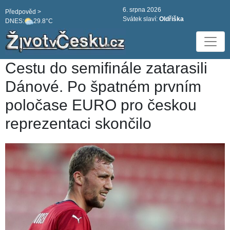
6. srpna 2026
Předpověd >
Svátek slaví:
Oldřiška
DNES:
29.8°C
Cestu do semifinále zatarasili
Dánové. Po špatném prvním
poločase EURO pro českou
reprezentaci skončilo