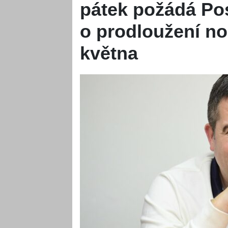
pátek požádá P
o prodloužení no
května