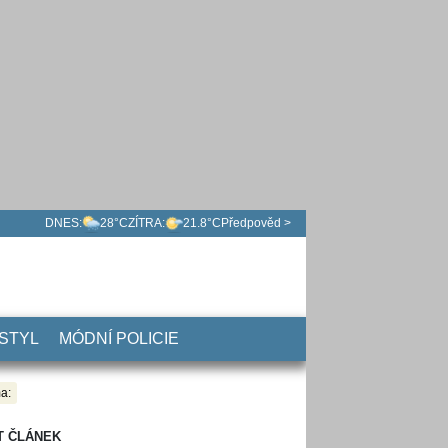
DNES:
28°C
ZÍTRA:
21.8°C
Předpověd >
 STYL
MÓDNÍ POLICIE
a:
T ČLÁNEK