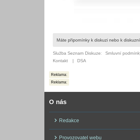
Reklama:
Reklama:
O nás
Redakce
Provozovatel webu