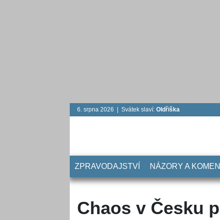
6. srpna 2026 | Svátek slaví:
Oldřiška
ZPRAVODAJSTVÍ
NÁZORY A KOME
Chaos v Česku p