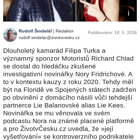
Rudolf Šindelář
| Redaktor
Publikováno: 18. 5. 2026
rudolf.sindelar@zivotvcesku.cz
Dlouholetý kamarád Filipa Turka a
významný sponzor Motoristů Richard Chlad
se dostal do hledáčku zkušené
investigativní novinářky Nory Fridrichové. A
to v kontextu kauzy z roku 2020. Tehdy měl
být na Floridě ve Spojených státech zadržen
po obvinění z domácího násilí vůči tehdejší
partnerce Lie Balanovské alias Lie Kees.
Novinářka se mu věnovala ve svém
podcastu Nora na známé placené platformě
a pro ŽivotvČesku.cz uvedla, že »její
vyšetřování« se kontroverzního podnikatele