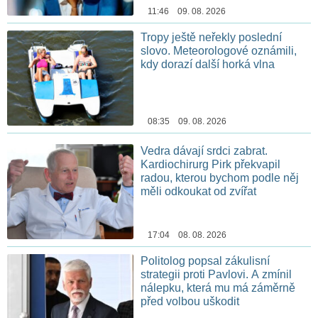
11:46 09. 08. 2026
Tropy ještě neřekly poslední
slovo. Meteorologové oznámili,
kdy dorazí další horká vlna
08:35 09. 08. 2026
Vedra dávají srdci zabrat.
Kardiochirurg Pirk překvapil
radou, kterou bychom podle něj
měli odkoukat od zvířat
17:04 08. 08. 2026
Politolog popsal zákulisní
strategii proti Pavlovi. A zmínil
nálepku, která mu má záměrně
před volbou uškodit