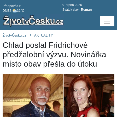
9. srpna 2026
Předpověd >
Svátek slaví:
Roman
DNES:
31°C
ŽivotvČesku.cz
AKTUALITY
Chlad poslal Fridrichové
předžalobní výzvu. Novinářka
místo obav přešla do útoku