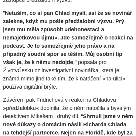
zástupce předžalobní výzvu.
"
Netuším, co si pan Chlad myslí, asi že se novinář
zalekne, když mu pošle předžalobní výzvu. Prý
jsem mu měla způsobit »dehonestaci a
nemajetkovou újmu«. Jde samozřejmě o reakci na
podcast. Je to samozřejmě jeho právo a na
případný soudní spor se těším. Můj osobní tip
však je, že k němu nedojde
," popsala pro
ŽivotvČesku.cz investigativní novinářka, která je
známá mimo jiné také tím, že k natáčení »na ulici«
používá digitální brýle.
Závěrem pak Fridrichová v reakci na Chladovu
»předžalobku« doplnila, že o něm natočila s bývalým
detektivem Mikešem i druhý díl. "
Shrnuli jsme v něm
nové důkazy o domácím násilí Richarda Chlada
na tehdejší partnerce. Nejen na Floridě, kde byl za