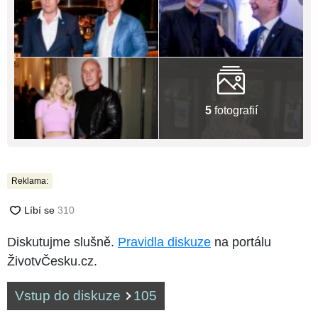
5
fotografií
Reklama:
Diskutujme slušně.
Pravidla diskuze
na portálu
ŽivotvČesku.cz.
Vstup do diskuze
105