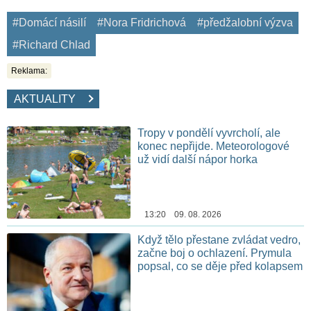
#Domácí násilí
#Nora Fridrichová
#předžalobní výzva
#Richard Chlad
Reklama:
AKTUALITY
Tropy v pondělí vyvrcholí, ale
konec nepřijde. Meteorologové
už vidí další nápor horka
13:20 09. 08. 2026
Když tělo přestane zvládat vedro,
začne boj o ochlazení. Prymula
popsal, co se děje před kolapsem