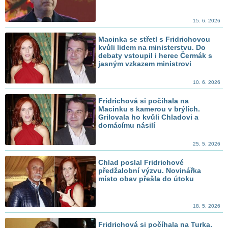
15. 6. 2026
Macinka se střetl s Fridrichovou
kvůli lidem na ministerstvu. Do
debaty vstoupil i herec Čermák s
jasným vzkazem ministrovi
10. 6. 2026
Fridrichová si počíhala na
Macinku s kamerou v brýlích.
Grilovala ho kvůli Chladovi a
domácímu násilí
25. 5. 2026
Chlad poslal Fridrichové
předžalobní výzvu. Novinářka
místo obav přešla do útoku
18. 5. 2026
Fridrichová si počíhala na Turka.