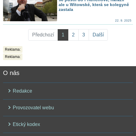
ale u Witowské, která se kolegyně
zastala
22. 9. 2025
Předchozí
1
2
3
Další
Reklama:
Reklama:
O nás
Redakce
Provozovatel webu
Etický kodex