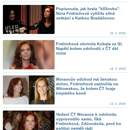
Popisovala, jak brala "křížovku".
Nora Fridrichová vylíčila silné
setkání s Katkou Bradáčovou
25. 3. 2026
Fridrichová obvinila Kubala ze lži.
Napětí kolem odchodů z ČT dál
roste
16. 3. 2026
Moravcův odchod má ženskou
dohru. Fridrichová zaútočila na
Witowskou, že kolem ČT hraje
trojského koně
14. 3. 2026
Vedení ČT Moravce k odchodu
vyprovodilo samo, říká
Fridrichová. Zdůvodnila, proč ho
politici neměli rádi