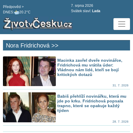
7. srpna 2026
Předpověd >
Svátek slaví:
Lada
DNES:
20.2°C
Nora Fridrichová >>
Macinka zavřel dveře novinářce,
Fridrichová mu vrátila úder:
Vládnou nám lidé, kteří se bojí
kritických dotazů
31. 7. 2026
Babiš přehlíží novinářku, která mu
jde po krku. Fridrichová popsala
trapno, které se opakuje každý
týden
28. 7. 2026