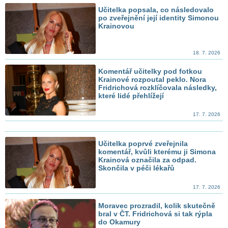
Učitelka popsala, co následovalo
po zveřejnění její identity Simonou
Krainovou
18. 7. 2026
Komentář učitelky pod fotkou
Krainové rozpoutal peklo. Nora
Fridrichová rozklíčovala následky,
které lidé přehlížejí
17. 7. 2026
Učitelka poprvé zveřejnila
komentář, kvůli kterému ji Simona
Krainová označila za odpad.
Skončila v péči lékařů
17. 7. 2026
Moravec prozradil, kolik skutečně
bral v ČT. Fridrichová si tak rýpla
do Okamury