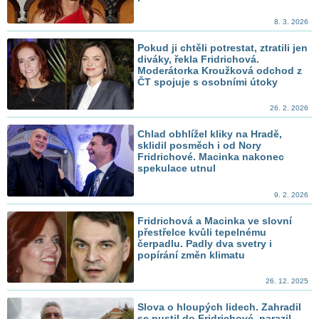
8. 3. 2026
Pokud ji chtěli potrestat, ztratili jen
diváky, řekla Fridrichová.
Moderátorka Kroužková odchod z
ČT spojuje s osobními útoky
26. 2. 2026
Chlad obhlížel kliky na Hradě,
sklidil posměch i od Nory
Fridrichové. Macinka nakonec
spekulace utnul
9. 2. 2026
Fridrichová a Macinka ve slovní
přestřelce kvůli tepelnému
čerpadlu. Padly dva svetry i
popírání změn klimatu
26. 12. 2025
Slova o hloupých lidech. Zahradil
se pustil do Fridrichové, narazil