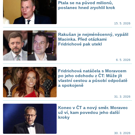
Ptala se na původ milionů,
poslanec hned zrychlil krok
15. 5. 2026
Rakušan je nejméněcenný, vypálil
Macinka. Před otázkami
Fridrichové pak utekl
6. 5. 2026
Fridrichová natáčela s Moravcem
po jeho odchodu z ČT: Může jít
vlastní cestou a působí odpočatě
a spokojeně
31. 3. 2026
Konec v ČT a nový směr. Moravec
už ví, kam povedou jeho další
kroky
30. 3. 2026