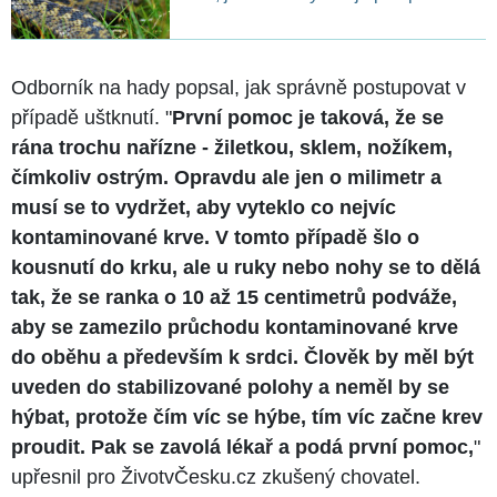
Odborník na hady popsal, jak správně postupovat v
případě uštknutí. "
První pomoc je taková, že se
rána trochu nařízne - žiletkou, sklem, nožíkem,
čímkoliv ostrým. Opravdu ale jen o milimetr a
musí se to vydržet, aby vyteklo co nejvíc
kontaminované krve. V tomto případě šlo o
kousnutí do krku, ale u ruky nebo nohy se to dělá
tak, že se ranka o 10 až 15 centimetrů podváže,
aby se zamezilo průchodu kontaminované krve
do oběhu a především k srdci. Člověk by měl být
uveden do stabilizované polohy a neměl by se
hýbat, protože čím víc se hýbe, tím víc začne krev
proudit. Pak se zavolá lékař a podá první pomoc,
"
upřesnil pro ŽivotvČesku.cz zkušený chovatel.