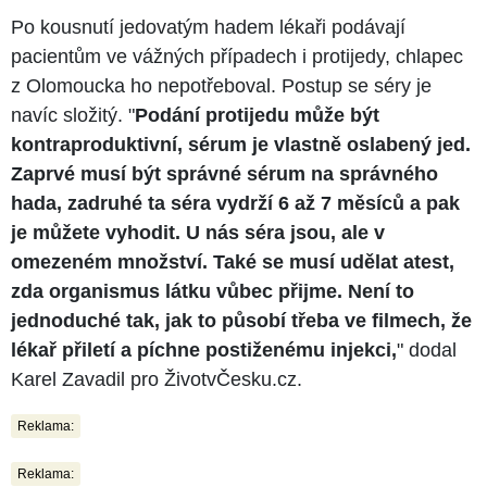
Po kousnutí jedovatým hadem lékaři podávají
pacientům ve vážných případech i protijedy, chlapec
z Olomoucka ho nepotřeboval. Postup se séry je
navíc složitý. "
Podání protijedu může být
kontraproduktivní, sérum je vlastně oslabený jed.
Zaprvé musí být správné sérum na správného
hada, zadruhé ta séra vydrží 6 až 7 měsíců a pak
je můžete vyhodit. U nás séra jsou, ale v
omezeném množství. Také se musí udělat atest,
zda organismus látku vůbec přijme. Není to
jednoduché tak, jak to působí třeba ve filmech, že
lékař přiletí a píchne postiženému injekci,
" dodal
Karel Zavadil pro ŽivotvČesku.cz.
Reklama:
Reklama: