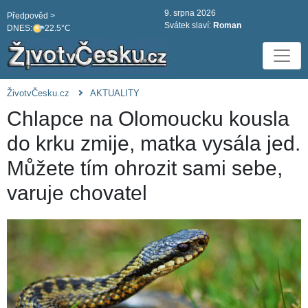
9. srpna 2026
Předpověd >
Svátek slaví:
Roman
DNES:
22.5°C
ŽivotvČesku.cz
AKTUALITY
Chlapce na Olomoucku kousla
do krku zmije, matka vysála jed.
Můžete tím ohrozit sami sebe,
varuje chovatel