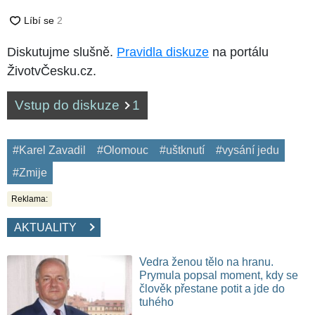
Diskutujme slušně.
Pravidla diskuze
na portálu
ŽivotvČesku.cz.
Vstup do diskuze
1
#Karel Zavadil
#Olomouc
#uštknutí
#vysání jedu
#Zmije
Reklama:
AKTUALITY
Vedra ženou tělo na hranu.
Prymula popsal moment, kdy se
člověk přestane potit a jde do
tuhého