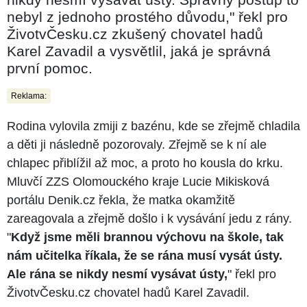
nebyl z jednoho prostého důvodu," řekl pro
ŽivotvČesku.cz zkušený chovatel hadů
Karel Zavadil a vysvětlil, jaká je správná
první pomoc.
Reklama:
Rodina vylovila zmiji z bazénu, kde se zřejmě chladila
a děti ji následně pozorovaly. Zřejmě se k ní ale
chlapec přiblížil až moc, a proto ho kousla do krku.
Mluvčí ZZS Olomouckého kraje Lucie Mikisková
portálu Denik.cz řekla, že matka okamžitě
zareagovala a zřejmě došlo i k vysávání jedu z rány.
"
Když jsme měli brannou výchovu na škole, tak
nám učitelka říkala, že se rána musí vysát ústy.
Ale rána se nikdy nesmí vysávat ústy,
" řekl pro
ŽivotvČesku.cz chovatel hadů Karel Zavadil.