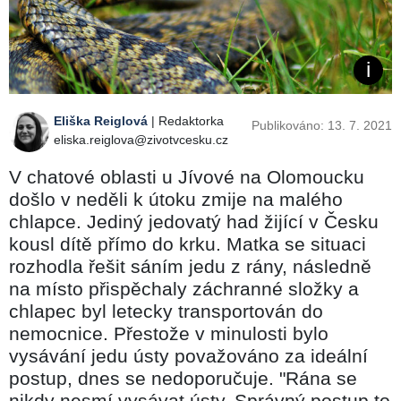
Eliška Reiglová
| Redaktorka
Publikováno: 13. 7. 2021
eliska.reiglova@zivotvcesku.cz
V chatové oblasti u Jívové na Olomoucku
došlo v neděli k útoku zmije na malého
chlapce. Jediný jedovatý had žijící v Česku
kousl dítě přímo do krku. Matka se situaci
rozhodla řešit sáním jedu z rány, následně
na místo přispěchaly záchranné složky a
chlapec byl letecky transportován do
nemocnice. Přestože v minulosti bylo
vysávání jedu ústy považováno za ideální
postup, dnes se nedoporučuje. "Rána se
nikdy nesmí vysávat ústy. Správný postup to