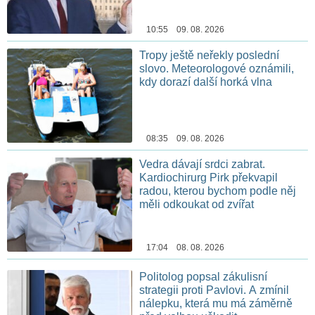
10:55 09. 08. 2026
Tropy ještě neřekly poslední
slovo. Meteorologové oznámili,
kdy dorazí další horká vlna
08:35 09. 08. 2026
Vedra dávají srdci zabrat.
Kardiochirurg Pirk překvapil
radou, kterou bychom podle něj
měli odkoukat od zvířat
17:04 08. 08. 2026
Politolog popsal zákulisní
strategii proti Pavlovi. A zmínil
nálepku, která mu má záměrně