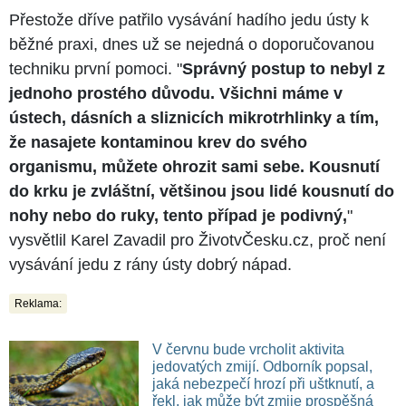
Přestože dříve patřilo vysávání hadího jedu ústy k
běžné praxi, dnes už se nejedná o doporučovanou
techniku první pomoci. "
Správný postup to nebyl z
jednoho prostého důvodu. Všichni máme v
ústech, dásních a sliznicích mikrotrhlinky a tím,
že nasajete kontaminou krev do svého
organismu, můžete ohrozit sami sebe. Kousnutí
do krku je zvláštní, většinou jsou lidé kousnutí do
nohy nebo do ruky, tento případ je podivný,
"
vysvětlil Karel Zavadil pro ŽivotvČesku.cz, proč není
vysávání jedu z rány ústy dobrý nápad.
Reklama:
V červnu bude vrcholit aktivita
jedovatých zmijí. Odborník popsal,
jaká nebezpečí hrozí při uštknutí, a
řekl, jak může být zmije prospěšná