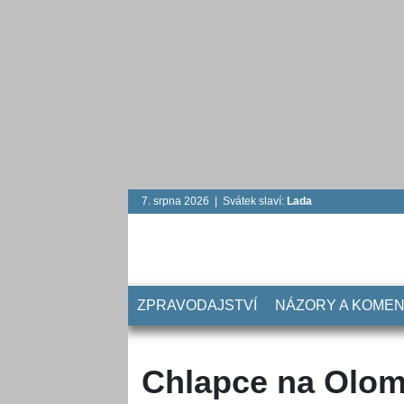
7. srpna 2026 | Svátek slaví:
Lada
ZPRAVODAJSTVÍ
NÁZORY A KOME
Chlapce na Olom