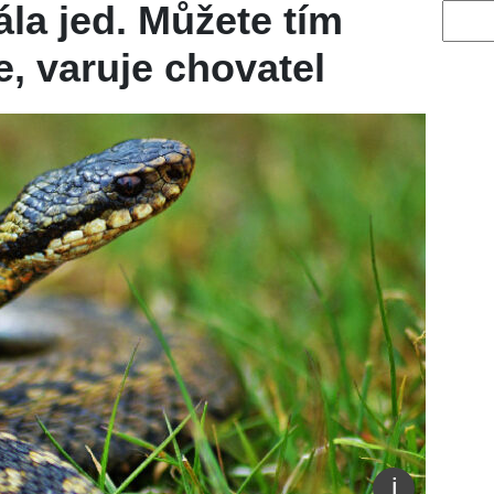
ála jed. Můžete tím
Vyhled
e, varuje chovatel