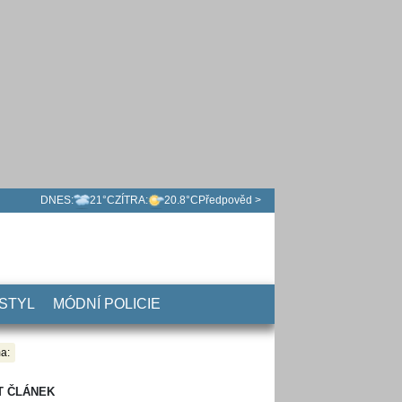
DNES:
21°C
ZÍTRA:
20.8°C
Předpověd >
 STYL
MÓDNÍ POLICIE
a:
T ČLÁNEK