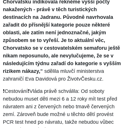
Chorvatsku indikovala řekněme vyšší počty
nakažených - právě v těch turistických
destinacích na Jadranu. Původně navrhovala
zařadit do přísnější kategorie pouze některé
oblasti, ale zatím není jednoznačné, jakým
způsobem se to vyřeší. Je to aktuální věc,
Chorvatsko se v cestovatelském semaforu ještě
nikam neposunulo, ale nevylučujeme, že se v
následujícím týdnu zařadí do kategorie s vyšším
rizikem nákazy,"
sdělila mluvčí ministerstva
zahraničí Eva Davidová pro ŽivotvČesku.cz.
❗️Cestování❗️Vláda právě schválila: Od soboty
nebudou muset děti mezi 6 a 12 roky mít test před
návratem ani z červených nebo tmavě červených
zemí. Zároveň bude možné u těchto dětí provést
PCR test hned po návratu, takže nebudou vůbec