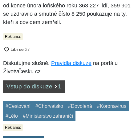
od konce února loňského roku 363 227 lidí, 359 901
se uzdravilo a smutné číslo 8 250 poukazuje na ty,
kteří s covidem zemřeli.
Reklama:
Diskutujme slušně.
Pravidla diskuze
na portálu
ŽivotvČesku.cz.
Vstup do diskuze
1
#Cestování
#Chorvatsko
#Dovolená
#Koronavirus
#Léto
#Ministerstvo zahraničí
Reklama: