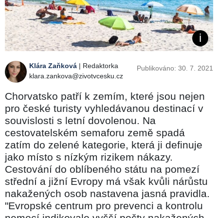
Klára Zaňková
| Redaktorka
Publikováno: 30. 7. 2021
klara.zankova@zivotvcesku.cz
Chorvatsko patří k zemím, které jsou nejen
pro české turisty vyhledávanou destinací v
souvislosti s letní dovolenou. Na
cestovatelském semaforu země spadá
zatím do zelené kategorie, která ji definuje
jako místo s nízkým rizikem nákazy.
Cestování do oblíbeného státu na pomezí
střední a jižní Evropy má však kvůli nárůstu
nakažených osob nastavena jasná pravidla.
"Evropské centrum pro prevenci a kontrolu
nemocí indikovalo vyšší počty nakažených -