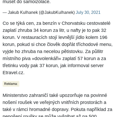
muset do samoizolace.
— Jakub Kulhanek (@JakubKulhanek)
July 30, 2021
Co se týká cen, za benzín v Chorvatsku cestovatelé
zaplatí zhruba 34 korun za litr, u nafty je to pak 32
korun. V restauracích stojí levnější jídlo kolem 196
korun, pokud si chce člověk dopřát tříchodové menu,
vyjde ho zhruba na necelou pětistovku. Za půllitr
místního piva »dovolenkáři« zaplatí 57 korun a za
třetinku vody pak 37 korun, jak informoval server
Etravel.cz.
Reklama:
Ministerstvo zahraničí také upozorňuje na povinné
nošení roušek ve veřejných vnitřních prostorách a
také v rámci hromadné dopravy. Pokuta například za
nenošení roušky se může vyšplhat až na 500