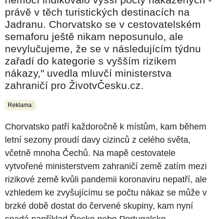
právě v těch turistických destinacích na
Jadranu. Chorvatsko se v cestovatelském
semaforu ještě nikam neposunulo, ale
nevylučujeme, že se v následujícím týdnu
zařadí do kategorie s vyšším rizikem
nákazy," uvedla mluvčí ministerstva
zahraničí pro ŽivotvČesku.cz.
Reklama:
Chorvatsko patří každoročně k místům, kam během
letní sezony proudí davy cizinců z celého světa,
včetně mnoha Čechů. Na mapě cestovatele
vytvořené ministerstvem zahraničí země zatím mezi
rizikové země kvůli pandemii koronaviru nepatří, ale
vzhledem ke zvyšujícímu se počtu nákaz se může v
brzké době dostat do červené skupiny, kam nyní
spadá například Řecko nebo Portugalsko.