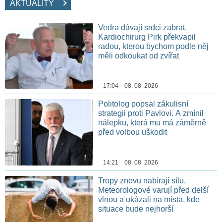
AKTUALITY
Vedra dávají srdci zabrat.
Kardiochirurg Pirk překvapil
radou, kterou bychom podle něj
měli odkoukat od zvířat
17:04 08. 08. 2026
Politolog popsal zákulisní
strategii proti Pavlovi. A zmínil
nálepku, která mu má záměrně
před volbou uškodit
14:21 08. 08. 2026
Tropy znovu nabírají sílu.
Meteorologové varují před delší
vlnou a ukázali na místa, kde
situace bude nejhorší