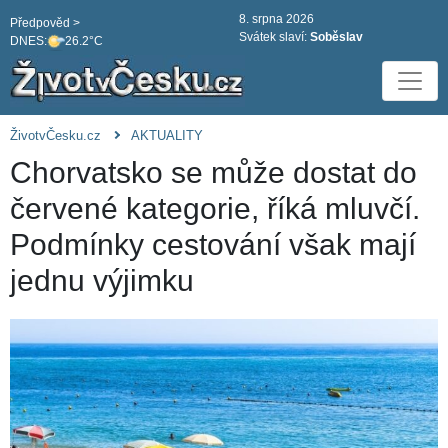
8. srpna 2026
Předpověd >
Svátek slaví:
Soběslav
DNES:
26.2°C
ŽivotvČesku.cz
AKTUALITY
Chorvatsko se může dostat do
červené kategorie, říká mluvčí.
Podmínky cestování však mají
jednu výjimku