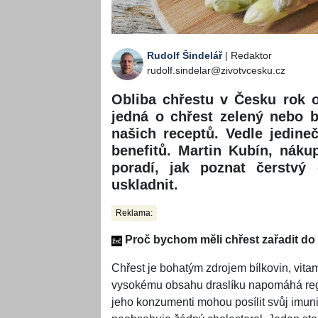
Rudolf Šindelář
| Redaktor
rudolf.sindelar@zivotvcesku.cz
Obliba chřestu v Česku rok o
jedná o chřest zelený nebo b
našich receptů. Vedle jedine
benefitů. Martin Kubín, náku
poradí, jak poznat čerstvý
uskladnit.
Reklama:
Proč bychom měli chřest zařadit do
Chřest je bohatým zdrojem bílkovin, vitam
vysokému obsahu draslíku napomáhá regulo
jeho konzumenti mohou posílit svůj imuni