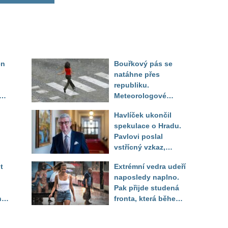
en
Bouřkový pás se
natáhne přes
republiku.
ěď
Meteorologové
zpřesnili lokality pod
Havlíček ukončil
výstrahou, kde hrozí
spekulace o Hradu.
kroupy a prudký vítr
Pavlovi poslal
vstřícný vzkaz,
Decroix pak tvrdě
t
Extrémní vedra udeří
setřel
naposledy naplno.
Pak přijde studená
ny
fronta, která během
několika hodin otočí
počasí