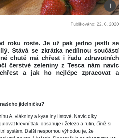
Publikováno: 22. 6. 2020
d roku roste. Je už pak jedno jestli se
ílý. Stává se zkrátka nedílnou součástí
čné chutě má chřest i řadu zdravotních
pčí čerstvé zeleniny z Tesca nám navíc
 chřest a jak ho nejlépe zpracovat a
 našeho jídelníčku?
ínu A, vlákniny a kyseliny listové. Navíc díky
vat krevní tlak, obsahuje i železo a rutin, čímž si
tní systém. Další nespornou výhodou je, že