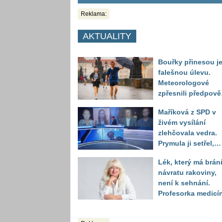
Reklama:
AKTUALITY
Bouřky přinesou j
falešnou úlevu.
Meteorologové
zpřesnili předpov
a oznámili návrat
Maříková z SPD v
horkého počasí
živém vysílání
zlehčovala vedra.
Prymula ji setřel,
když vytáhl děsivé
Lék, který má bráni
číslo
návratu rakoviny,
není k sehnání.
Profesorka medicí
promluvila jako
pacientka