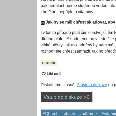
pak neoplachujeme studenou vodou, ale n
chutě ani nepřijde o vitamíny.
Jak by se měl chřest skladovat, aby
I v tomto případě platí čím čerstvější, t
dlouho otálet. Skladujeme ho v ledničce 
vlhké utěrky, tak uskladněný by nám měl 
rozhodnete chřest zamrazit, tak ho před
Reklama:
Diskutujme slušně.
Pravidla diskuze
na p
Vstup do diskuze
0
#Chřest
#obsah
#odborník
#vitamí