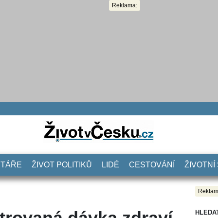
Reklama:
NTÁŘE
ŽIVOT POLITIKŮ
LIDÉ
CESTOVÁNÍ
ŽIVOTNÍ
Reklam
trovaná dávka zdraví,
HLEDA