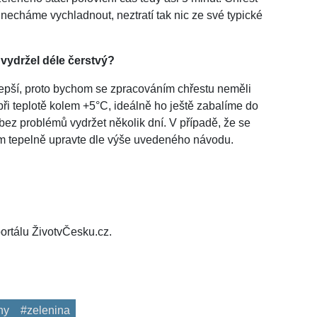
echáme vychladnout, neztratí tak nic ze své typické
 vydržel déle čerstvý?
ím lepší, proto bychom se zpracováním chřestu neměli
při teplotě kolem +5°C, ideálně ho ještě zabalíme do
bez problémů vydržet několik dní. V případě, že se
tím tepelně upravte dle výše uvedeného návodu.
ortálu ŽivotvČesku.cz.
ny
#zelenina