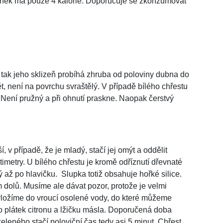
onek má pouze 4 kalorie. Doporučuje se zkonzumovat
tak jeho sklizeň probíhá zhruba od poloviny dubna do
t, není na povrchu svraštělý. V případě bílého chřestu
 Není pružný a při ohnutí praskne. Naopak čerstvý
 v případě, že je mladý, stačí jej omýt a oddělit
timetry. U bílého chřestu je kromě odříznutí dřevnaté
ý až po hlavičku. Slupka totiž obsahuje hořké silice.
dolů. Musíme ale dávat pozor, protože je velmi
 vložíme do vroucí osolené vody, do které můžeme
ebo plátek citronu a lžičku másla. Doporučená doba
zeleného stačí poloviční čas tedy asi 5 minut. Chřest