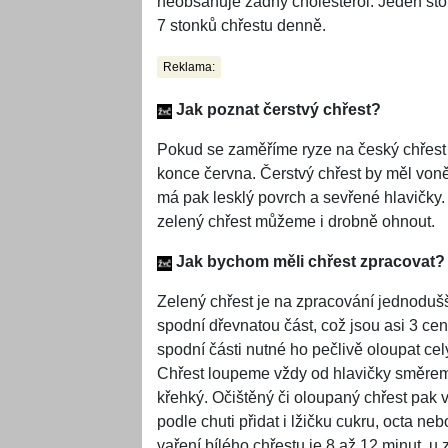
neobsahuje žádný cholesterol. Jeden st
7 stonků chřestu denně.
Reklama:
Jak poznat čerstvý chřest?
Pokud se zaměříme ryze na český chřest 
konce června. Čerstvý chřest by měl voně
má pak lesklý povrch a sevřené hlavičky.
zelený chřest můžeme i drobně ohnout.
Jak bychom měli chřest zpracovat?
Zelený chřest je na zpracování jednodušší,
spodní dřevnatou část, což jsou asi 3 cen
spodní části nutné ho pečlivě oloupat cel
Chřest loupeme vždy od hlavičky směrem 
křehký. Očištěný či oloupaný chřest pak
podle chuti přidat i lžičku cukru, octa n
vaření bílého chřestu je 8 až 12 minut, u 