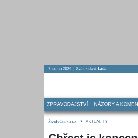
7. srpna 2026 | Svátek slaví:
Lada
ZPRAVODAJSTVÍ
NÁZORY A KOME
ŽivotvČesku.cz
AKTUALITY
Chřest je koncen