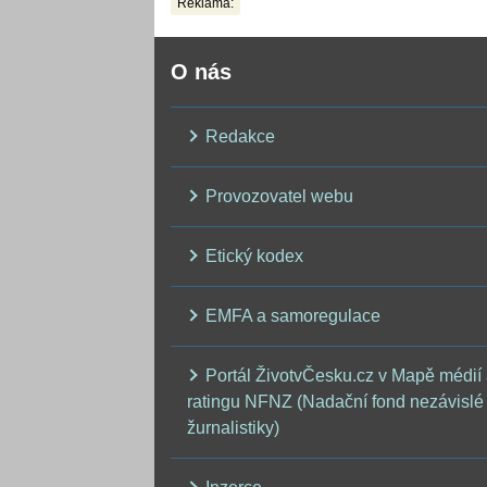
Reklama:
O nás
Redakce
Provozovatel webu
Etický kodex
EMFA a samoregulace
Portál ŽivotvČesku.cz v Mapě médií
ratingu NFNZ (Nadační fond nezávislé
žurnalistiky)