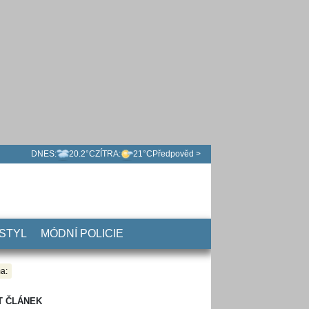
DNES:
20.2°C
ZÍTRA:
21°C
Předpověd >
 STYL
MÓDNÍ POLICIE
a:
T ČLÁNEK