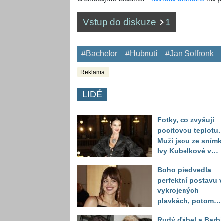
Vstup do diskuze
1
#Bachelor
#Hubnutí
#Jan Solfronk
Reklama:
LIDÉ
Fotky, co zvyšují
pocitovou teplotu.
Muži jsou ze sním
Ivy Kubelkové v
plavkách úplně pa
Boho předvedla
perfektní postavu 
vykrojených
plavkách, potom
ukázala realitu sv
Rudý ďábel a Barb