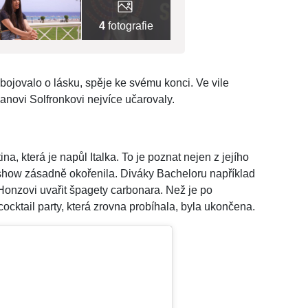
4
fotografie
ojovalo o lásku, spěje ke svému konci. Ve vile
 Janovi Solfronkovi nejvíce učarovaly.
na, která je napůl Italka. To je poznat nejen z jejího
show zásadně okořenila. Diváky Bacheloru například
 Honzovi uvařit špagety carbonara. Než je po
cocktail party, která zrovna probíhala, byla ukončena.