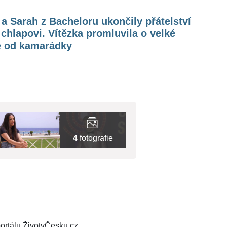
a Sarah z Bacheloru ukončily přátelství
 chlapovi. Vítězka promluvila o velké
ě od kamarádky
4
fotografie
ortálu ŽivotvČesku.cz.