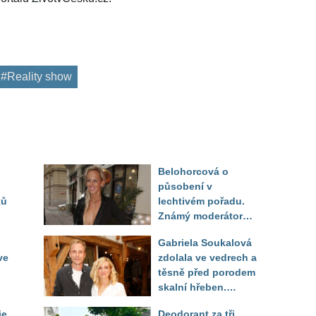
#Reality show
Belohorcová o
působení v
ků
lechtivém pořadu.
Známý moderátor
f
přiznal, že ji dírkou
Gabriela Soukalová
sledoval pod dekou
ve
zdolala ve vedrech a
těsně před porodem
skalní hřeben.
ého
Partner řešil, jak
ie
Deodorant za tři