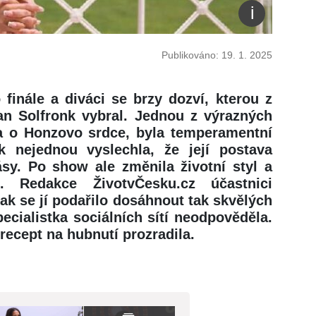
Publikováno: 19. 1. 2025
finále a diváci se brzy dozví, kterou z
an Solfronk vybral. Jednou z výrazných
la o Honzovo srdce, byla temperamentní
k nejednou vyslechla, že její postava
sy. Po show ale změnila životní styl a
ů. Redakce ŽivotvČesku.cz účastnici
jak se jí podařilo dosáhnout tak skvělých
ecialistka sociálních sítí neodpověděla.
recept na hubnutí prozradila.