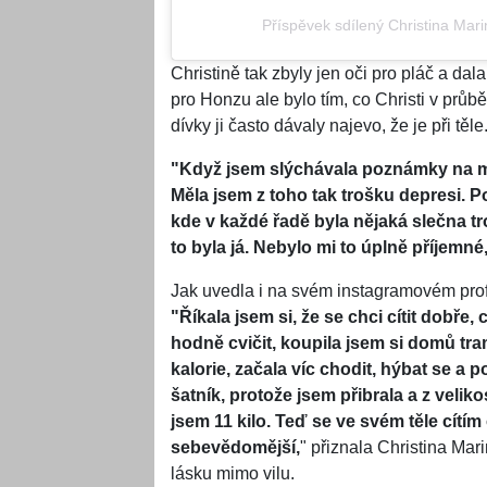
Příspěvek sdílený Christina Marin
Christině tak zbyly jen oči pro pláč a d
pro Honzu ale bylo tím, co Christi v průbě
dívky ji často dávaly najevo, že je při těle
"Když jsem slýchávala poznámky na moj
Měla jsem z toho tak trošku depresi. P
kde v každé řadě byla nějaká slečna tr
to byla já. Nebylo mi to úplně příjemné
Jak uvedla i na svém instagramovém profi
"Říkala jsem si, že se chci cítit dobř
hodně cvičit, koupila jsem si domů tram
kalorie, začala víc chodit, hýbat se a 
šatník, protože jsem přibrala a z veli
jsem 11 kilo. Teď se ve svém těle cítím 
sebevědomější,
" přiznala Christina Mari
lásku mimo vilu.