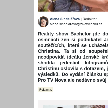
Alena Šindelářová
| Redaktor
alena.sindelarova@zivotvcesku.cz
Reality show Bachelor jde do 
osmnácti žen si podnikatel J
soutěžících, která se ucháze
Christina. Ta si od soupeře
neodpovídá ideálu ženské krá
shodila jedenáct kilogram
Christinu oslovila s dotazem, 
výsledků. Do vydání článku sp
Pro TV Nova ale nedávno svůj 
Reklama: