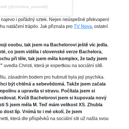
etti (@christina_marinetti)
ala najevo i pořádný vztek. Nejen neúspešné překvapení
hu natáčení trápilo. Jak přiznala pro
TV Nova
, ostatní
.
i osobu, tak jsem na Bachelorovi ještě víc jedla.
oté, co jsem viděla i slovenské verze Bachelora,
ochu při těle, tak jsem měla komplex, že tady jsem
,"
uvedla Christi, která je expertkou na sociální sítě.
lu, zásadním bodem pro hubnutí byla její psychika.
e, chci být chtěná a sebevědomá. Takže jsem začala
polínu a upravila si stravu. Počítala jsem si
posilovat. Kvůli Bachelorovi jsem si kupovala nový
kosti S jsem měla M. Teď mám velikost XS. Zhubla
o dost líp. Vnímá to i mé okolí, že jsem
netti, která dle příspěvků na sociální síti už našla svou