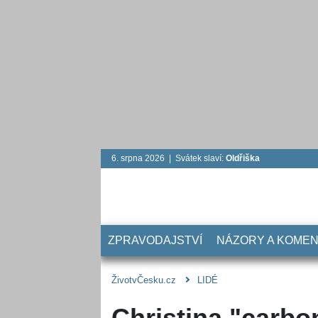
6. srpna 2026 | Svátek slaví:
Oldřiška
ZPRAVODAJSTVÍ
NÁZORY A KOME
ŽivotvČesku.cz
LIDÉ
Christina "carbo