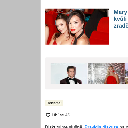
Mary 
kvůli
zrad
Reklama:
Diskutujme slušně.
Pravidla diskuze
na p