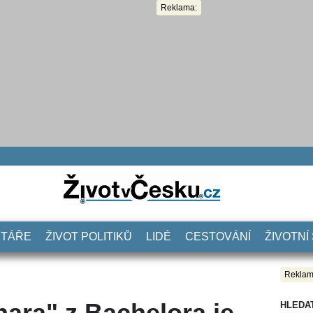
Reklama:
NTÁŘE
ŽIVOT POLITIKŮ
LIDÉ
CESTOVÁNÍ
ŽIVOTNÍ
Reklam
nara" z Bachelora je
HLEDA