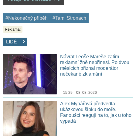
#Nekonečný příběh
#Tami Stronach
Reklama:
LIDÉ
Návrat Leoše Mareše zatím
reklamní žně nepřinesl. Po dvou
měsících přiznal moderátor
nečekané zklamání
15:29 08. 08. 2026
Alex Mynářová předvedla
ukázkovou šipku do moře.
Fanoušci reagují na to, jak u toho
vypadá