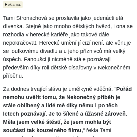
Reklama:
Tami Stronachová se proslavila jako jedenáctiletá
dívenka. Stejně jako mnoho dětských hvězd, i ona se
rozhodla v herecké kariéře jako takové dále
nepokračovat. Herecké umění jí cizí není, ale věnuje
se loutkovému divadlu a u jeho příznivců má velký
úspěch. Fanoušci ji nicméně stále poznávají
především díky roli dětské císařovny v Nekonečném
příběhu.
Za dodnes trvající slávu je umělkyně vděčná. "
Pořád
nemohu uvěřit tomu, že Nekonečný příběh je
stále oblíbený a lidé mě díky němu i po těch
letech poznávají. Je to šílené a úžasné zároveň.
Měla jsem velké štěstí, že jsem mohla být
součástí tak kouzelného filmu,
" řekla Tami