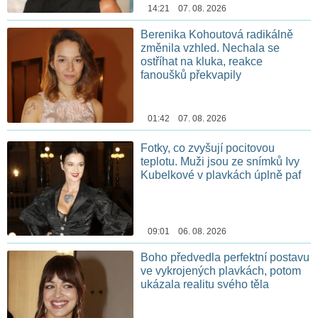
14:21 07. 08. 2026
Berenika Kohoutová radikálně
změnila vzhled. Nechala se
ostříhat na kluka, reakce
fanoušků překvapily
01:42 07. 08. 2026
Fotky, co zvyšují pocitovou
teplotu. Muži jsou ze snímků Ivy
Kubelkové v plavkách úplně paf
09:01 06. 08. 2026
Boho předvedla perfektní postavu
ve vykrojených plavkách, potom
ukázala realitu svého těla