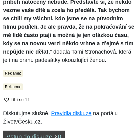
příběh natočený nebude. Představte si, že někdo
vezme vaše dítě a zcela ho předělá. Tak bychom
se cítili my všichni, kdo jsme se na původním
filmu podíleli. Je ale pravda, že na pokračování se
mě lidé často ptají a možná je jen otázkou času,
kdy se na novou verzi někdo vrhne a zřejmě s tím
nepůjde nic dělat,
" dodala Tami Stronachová, která
je i na prahu padesátky okouzlující ženou.
Reklama:
Reklama:
Diskutujme slušně.
Pravidla diskuze
na portálu
ŽivotvČesku.cz.
Vstup do diskuze
0