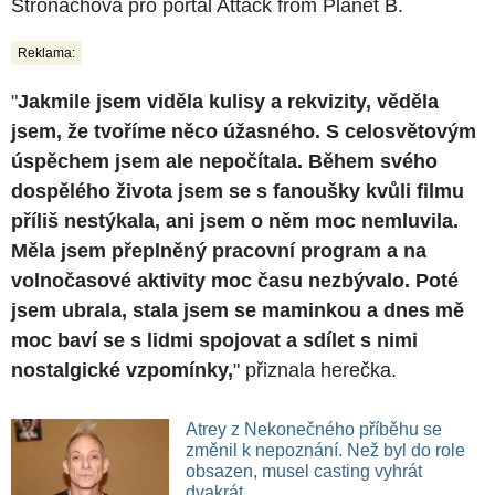
Stronachová pro portál Attack from Planet B.
Reklama:
"
Jakmile jsem viděla kulisy a rekvizity, věděla
jsem, že tvoříme něco úžasného. S celosvětovým
úspěchem jsem ale nepočítala. Během svého
dospělého života jsem se s fanoušky kvůli filmu
příliš nestýkala, ani jsem o něm moc nemluvila.
Měla jsem přeplněný pracovní program a na
volnočasové aktivity moc času nezbývalo. Poté
jsem ubrala, stala jsem se maminkou a dnes mě
moc baví se s lidmi spojovat a sdílet s nimi
nostalgické vzpomínky,
" přiznala herečka.
Atrey z Nekonečného příběhu se
změnil k nepoznání. Než byl do role
obsazen, musel casting vyhrát
dvakrát