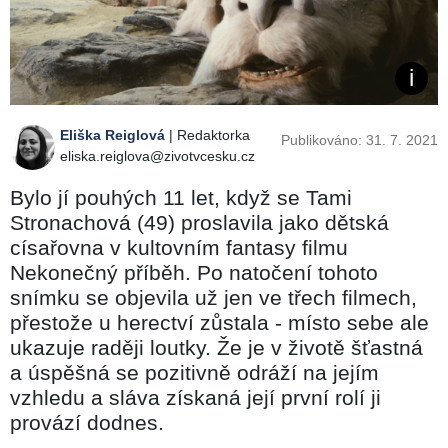
Eliška Reiglová
| Redaktorka
Publikováno: 31. 7. 2021
eliska.reiglova@zivotvcesku.cz
Bylo jí pouhých 11 let, když se Tami
Stronachová (49) proslavila jako dětská
císařovna v kultovním fantasy filmu
Nekonečný příběh. Po natočení tohoto
snímku se objevila už jen ve třech filmech,
přestože u herectví zůstala - místo sebe ale
ukazuje raději loutky. Že je v životě šťastná
a úspěšná se pozitivně odráží na jejím
vzhledu a sláva získaná její první rolí ji
provází dodnes.