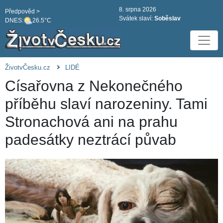
8. srpna 2026
Předpověd >
Svátek slaví:
Soběslav
DNES:
26.5°C
ŽivotvČesku.cz
LIDÉ
Císařovna z Nekonečného
příběhu slaví narozeniny. Tami
Stronachová ani na prahu
padesátky neztrácí půvab