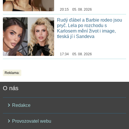
20:15 05. 08. 2026
Rudý ďábel a Barbie rodeo jsou
pryč. Lela po rozchodu s
Karlosem mění život i image,
tleská jí i Sandeva
17:34 05. 08. 2026
Reklama:
O nás
Redakce
Provozovatel webu