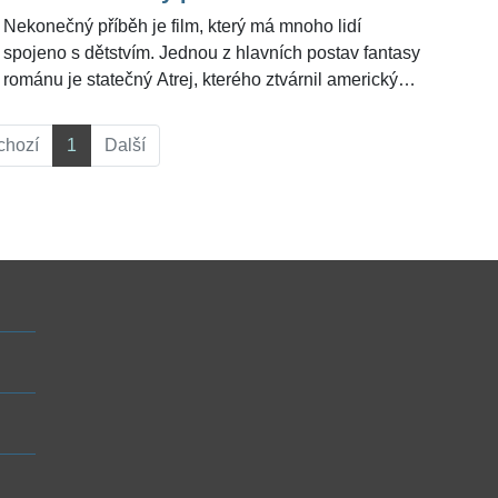
Nekonečný příběh je film, který má mnoho lidí
spojeno s dětstvím. Jednou z hlavních postav fantasy
románu je statečný Atrej, kterého ztvárnil americký
herec Noah Hathaway (49). Ten se stal v roce 1984
dětskou hvězdou, která si získala miliony fanoušků po
chozí
1
Další
celém světě. Od doby uvedení filmu do kin zestárl
představitel malého bojovníka dobra o 36 let, letos
oslaví významné životní jubileum a změnil se k
nepoznání.