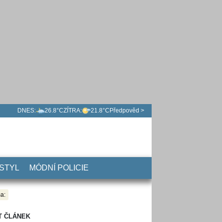
DNES:
26.8°C
ZÍTRA:
21.8°C
Předpověd >
 STYL
MÓDNÍ POLICIE
a:
T ČLÁNEK