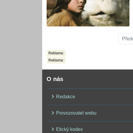
Před
Reklama:
Reklama:
O nás
Redakce
Provozovatel webu
Etický kodex