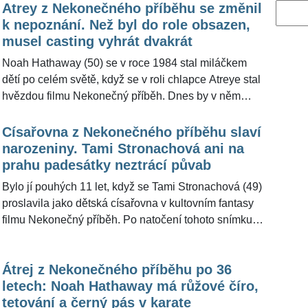
Atrey z Nekonečného příběhu se změnil
Vyhled
k nepoznání. Než byl do role obsazen,
musel casting vyhrát dvakrát
Noah Hathaway (50) se v roce 1984 stal miláčkem
dětí po celém světě, když se v roli chlapce Atreye stal
hvězdou filmu Nekonečný příběh. Dnes by v něm
člověk malého dobrodruha hledal jen marně. Z herce
je nyní padesátník s duší punkera. Pro web
Císařovna z Nekonečného příběhu slaví
Cheatsheet popsal, jak náročný casting musel
narozeniny. Tami Stronachová ani na
absolvovat, aby mu jeho životní role byla svěřena.
prahu padesátky neztrácí půvab
Bylo jí pouhých 11 let, když se Tami Stronachová (49)
proslavila jako dětská císařovna v kultovním fantasy
filmu Nekonečný příběh. Po natočení tohoto snímku
se objevila už jen ve třech filmech, přestože u herectví
zůstala - místo sebe ale ukazuje raději loutky. Že je v
Átrej z Nekonečného příběhu po 36
životě šťastná a úspěšná se pozitivně odráží na jejím
letech: Noah Hathaway má růžové číro,
vzhledu a sláva získaná její první rolí ji provází
tetování a černý pás v karate
dodnes.