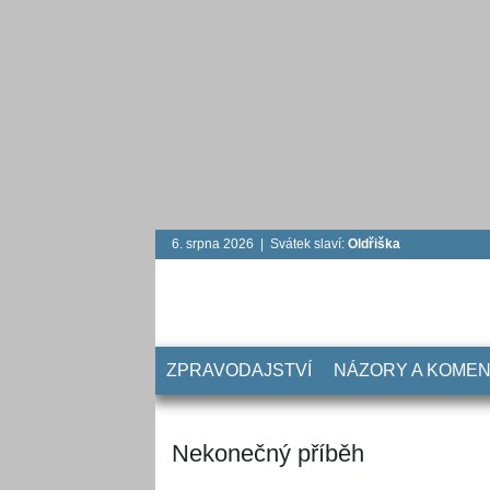
6. srpna 2026 | Svátek slaví:
Oldřiška
ZPRAVODAJSTVÍ
NÁZORY A KOME
Nekonečný příběh