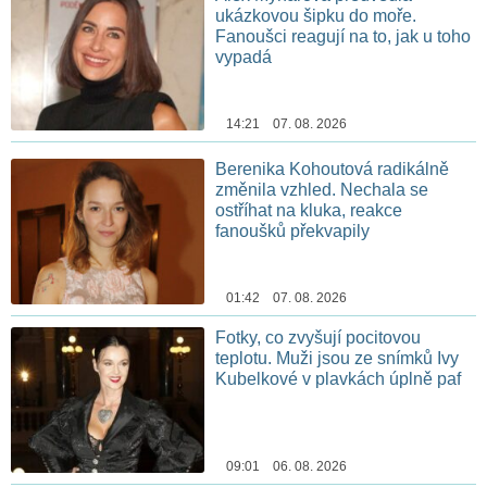
ukázkovou šipku do moře.
Fanoušci reagují na to, jak u toho
vypadá
14:21 07. 08. 2026
Berenika Kohoutová radikálně
změnila vzhled. Nechala se
ostříhat na kluka, reakce
fanoušků překvapily
01:42 07. 08. 2026
Fotky, co zvyšují pocitovou
teplotu. Muži jsou ze snímků Ivy
Kubelkové v plavkách úplně paf
09:01 06. 08. 2026