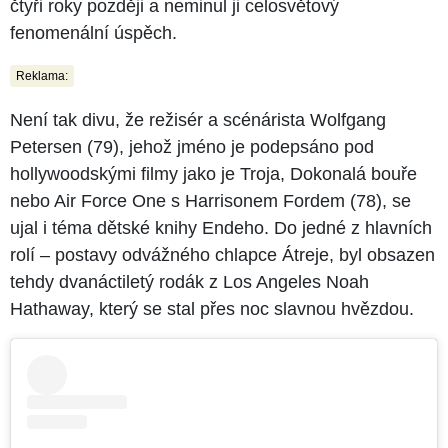
čtyři roky později a neminul ji celosvětový
fenomenální úspěch.
Reklama:
Není tak divu, že režisér a scénárista Wolfgang
Petersen (79), jehož jméno je podepsáno pod
hollywoodskými filmy jako je Troja, Dokonalá bouře
nebo Air Force One s Harrisonem Fordem (78), se
ujal i téma dětské knihy Endeho. Do jedné z hlavních
rolí – postavy odvážného chlapce Átreje, byl obsazen
tehdy dvanáctiletý rodák z Los Angeles Noah
Hathaway, který se stal přes noc slavnou hvězdou.