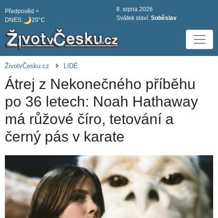
8. srpna 2026
Předpověd >
Svátek slaví:
Soběslav
DNES:
20°C
ŽivotvČesku.cz
LIDÉ
Átrej z Nekonečného příběhu
po 36 letech: Noah Hathaway
má růžové číro, tetování a
černý pás v karate