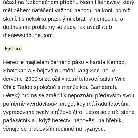
účast na Nekonečném příběhu Noah Hathaway, který
měl během natáčení vážnou nehodu na koni, po níž
skončil s několika prasklými obratli v nemocnici a
dodnes má problémy se zády, jak uvedl web
thenewstribune.com.
Reklama:
Herec je majitelem černého pásu v karate Kempo,
Shotokan a v bojovém umění Tang Soo Do. V
červenci 2009 si založil vlastní tetovací salón Wild
Child Tattoo společně s manželkou Sameerah.
Dětský hrdina se změnil k nepoznání především svou
poměrně »tvrďáckou« image, kdy má řadu tetování,
vypracované svaly a růžové číro. Letos se z něj stane
padesátník a i když herectví nepověsil na hřebík,
věnuje se především rodinnému byznysu.