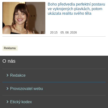
Boho předvedla perfektní postavu
ve vykrojených plavkách, potom
ukázala realitu svého těla
20:15 05. 08. 2026
Reklama:
O nás
Redakce
Provozovatel webu
Etický kodex