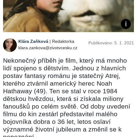
Klára Zaňková
| Redaktorka
Publikováno: 5. 1. 2021
klara.zankova@zivotvcesku.cz
Nekonečný příběh je film, který má mnoho
lidí spojeno s dětstvím. Jednou z hlavních
postav fantasy románu je statečný Atrej,
kterého ztvárnil americký herec Noah
Hathaway (49). Ten se stal v roce 1984
dětskou hvězdou, která si získala miliony
fanoušků po celém světě. Od doby uvedení
filmu do kin zestárl představitel malého
bojovníka dobra o 36 let, letos oslaví
významné životní jubileum a změnil se k
nepoznání.