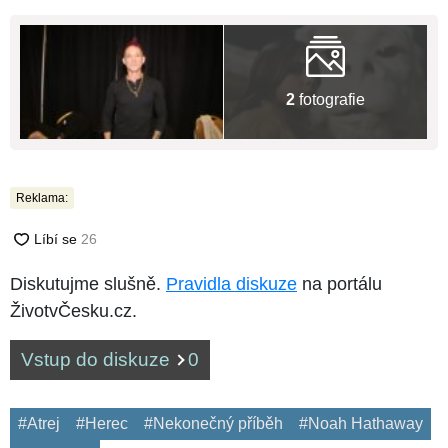
2
fotografie
Reklama:
Diskutujme slušně.
Pravidla diskuze
na portálu
ŽivotvČesku.cz.
Vstup do diskuze
0
#Atrej
#Herec
#Nekonečný příběh
#Noah Hathaway