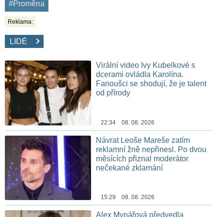
#Proměna
Reklama:
LIDÉ
Virální video Ivy Kubelkové s
dcerami ovládla Karolína.
Fanoušci se shodují, že je talent
od přírody
22:34 08. 08. 2026
Návrat Leoše Mareše zatím
reklamní žně nepřinesl. Po dvou
měsících přiznal moderátor
nečekané zklamání
15:29 08. 08. 2026
Alex Mynářová předvedla