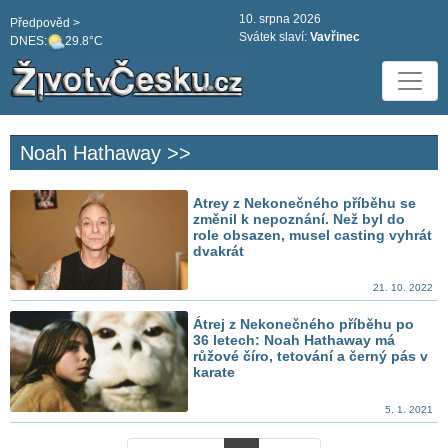
10. srpna 2026
Předpověd >
Svátek slaví:
Vavřinec
DNES:
29.8°C
Noah Hathaway >>
Atrey z Nekonečného příběhu se
změnil k nepoznání. Než byl do
role obsazen, musel casting vyhrát
dvakrát
21. 10. 2022
Átrej z Nekonečného příběhu po
36 letech: Noah Hathaway má
růžové číro, tetování a černý pás v
karate
5. 1. 2021