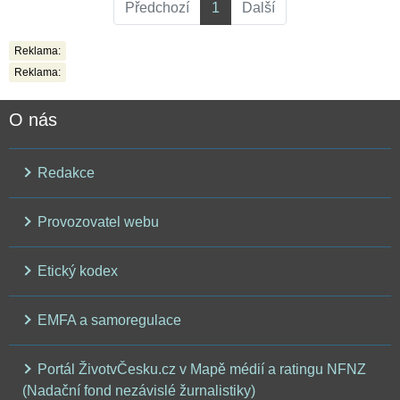
Předchozí
1
Další
Reklama:
Reklama:
O nás
Redakce
Provozovatel webu
Etický kodex
EMFA a samoregulace
Portál ŽivotvČesku.cz v Mapě médií a ratingu NFNZ
(Nadační fond nezávislé žurnalistiky)