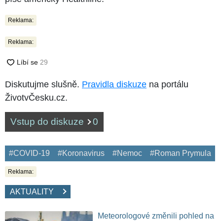
Reklama:
Reklama:
Diskutujme slušně.
Pravidla diskuze
na portálu
ŽivotvČesku.cz.
Vstup do diskuze
0
#COVID-19
#Koronavirus
#Nemoc
#Roman Prymula
Reklama:
AKTUALITY
Meteorologové změnili pohled na