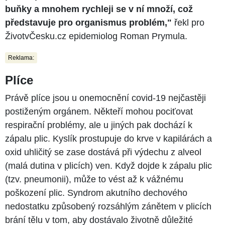
buňky a mnohem rychleji se v ní množí, což
představuje pro organismus problém,"
řekl pro
ŽivotvČesku.cz epidemiolog Roman Prymula.
Reklama:
Plíce
Právě plíce jsou u onemocnění covid-19 nejčastěji
postiženým orgánem. Někteří mohou pociťovat
respirační problémy, ale u jiných pak dochází k
zápalu plic. Kyslík prostupuje do krve v kapilárách a
oxid uhličitý se zase dostává při výdechu z alveol
(malá dutina v plicích) ven. Když dojde k zápalu plic
(tzv. pneumonii), může to vést až k vážnému
poškození plic. Syndrom akutního dechového
nedostatku způsobený rozsáhlým zánětem v plicích
brání tělu v tom, aby dostávalo životně důležité