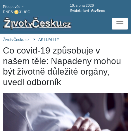
10. srpna 2026
Předpověd >
Svátek slaví:
Vavřinec
DNES:
31.8°C
ŽivotvČesku.cz
AKTUALITY
Co covid-19 způsobuje v
našem těle: Napadeny mohou
být životně důležité orgány,
uvedl odborník