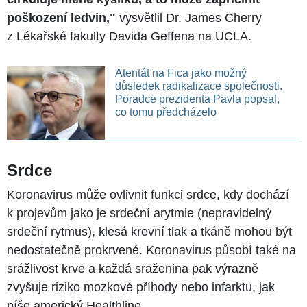
poškození ledvin,"
vysvětlil Dr. James Cherry
z Lékařské fakulty Davida Geffena na UCLA.
Atentát na Fica jako možný
důsledek radikalizace společnosti.
Poradce prezidenta Pavla popsal,
co tomu předcházelo
Srdce
Koronavirus může ovlivnit funkci srdce, kdy dochází
k projevům jako je srdeční arytmie (nepravidelný
srdeční rytmus), klesá krevní tlak a tkáně mohou být
nedostatečně prokrvené. Koronavirus působí také na
srážlivost krve a každá sraženina pak výrazně
zvyšuje riziko mozkové příhody nebo infarktu, jak
píše americký Healthline.