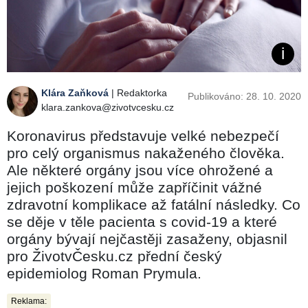
Klára Zaňková
| Redaktorka
Publikováno: 28. 10. 2020
klara.zankova@zivotvcesku.cz
Koronavirus představuje velké nebezpečí
pro celý organismus nakaženého člověka.
Ale některé orgány jsou více ohrožené a
jejich poškození může zapříčinit vážné
zdravotní komplikace až fatální následky. Co
se děje v těle pacienta s covid-19 a které
orgány bývají nejčastěji zasaženy, objasnil
pro ŽivotvČesku.cz přední český
epidemiolog Roman Prymula.
Reklama: