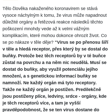
Tělo člověka nakaženého koronavirem se stává
vysoce náchylným k tomu, že virus může napadnout
důležité orgány a řetězová reakce následků těchto
poškození mnohdy vede až k velmi vážným
komplikacím, které mohou dokonce ohrozit život. Co
se po nákaze v těle děje?
"Virus se po přenosu šíří
v těle a hledá receptor, přes který by se dostal do
buňky. Protože bez těch receptorů by v té buňce
zůstal na povrchu a na něm nic neudělá. Musí se
dostat do buňky, aby využil potenciálu jejího
množení, a s genetickou informací buňky se
namnoží. Ne každý orgán má tyto receptory.
Takže ne každý orgán je postižen. Predilekčně
jsou postiženy plíce, ledviny, srdce - orgány, kde
je těch receptorů více, a tam je vyšší
pravděpodobnost, že se ten virus dostane do