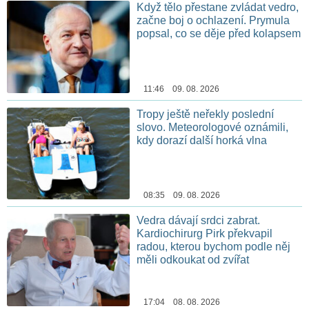
Když tělo přestane zvládat vedro,
začne boj o ochlazení. Prymula
popsal, co se děje před kolapsem
11:46 09. 08. 2026
Tropy ještě neřekly poslední
slovo. Meteorologové oznámili,
kdy dorazí další horká vlna
08:35 09. 08. 2026
Vedra dávají srdci zabrat.
Kardiochirurg Pirk překvapil
radou, kterou bychom podle něj
měli odkoukat od zvířat
17:04 08. 08. 2026