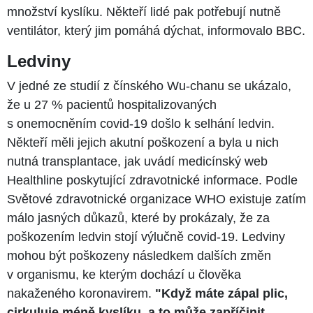
množství kyslíku. Někteří lidé pak potřebují nutně
ventilátor, který jim pomáhá dýchat, informovalo BBC.
Ledviny
V jedné ze studií z čínského Wu-chanu se ukázalo,
že u 27 % pacientů hospitalizovaných
s onemocněním covid-19 došlo k selhání ledvin.
Někteří měli jejich akutní poškození a byla u nich
nutná transplantace, jak uvádí medicínský web
Healthline poskytující zdravotnické informace. Podle
Světové zdravotnické organizace WHO existuje zatím
málo jasných důkazů, které by prokázaly, že za
poškozením ledvin stojí výlučně covid-19. Ledviny
mohou být poškozeny následkem dalších změn
v organismu, ke kterým dochází u člověka
nakaženého koronavirem.
"Když máte zápal plic,
cirkuluje méně kyslíku, a to může zapříčinit