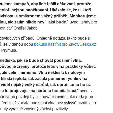
avujeme kampaň, aby lidé řešili očkování, protože
enioři nejsou naočkovaní. Ukázalo se, že ti, kteří
ouvislosti s omikronem vážný průběh. Monitorujeme
lnu, ale zatím nikdo neví, jaká bude
," uvedl tehdy pro
otnictví Ondřej Jakob.
covidových případů. Ohledně dotazu, jak to bude s
ců, se v danou dobu
pokusil nastínit pro ŽivotvČesku.cz
n Prymula.
lediska, jak se bude chovat podzimní vlna.
 Důvod je zřejmý, protože letní vlna prakticky vůbec
 ale velmi mírnému. Vlna neklesla k nulovým
klesla teplota, tak začala poměrně rychle vlna
idět nějaký velký nárůst, tak oproti tomu ho už
e to projevuje i na nárůstu hospitalizací
," uvedl v
ár týdnů později byl z chování covidu jako řada jeho
ření totiž začala podzimní vlna bez výkyvů brzdit, a to
aly výrazně zvýšený záchyt pozitivity.