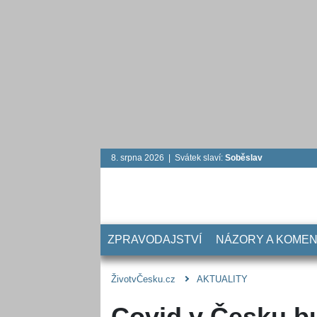
8. srpna 2026 | Svátek slaví:
Soběslav
ZPRAVODAJSTVÍ
NÁZORY A KOME
ŽivotvČesku.cz
AKTUALITY
Covid v Česku bu