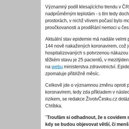
Významný podíl klesajícícho trendu v ČR
nadprůměrným teplotám - s tím tedy doch
prostorách, v nichž vlivem počasí bylo mož
proočkovanosti a prodělání nemoci u čes
Aktuální stav epidemie má nadále velmi př
144 nově nakažených koronavirem, což j
hospitalizovaných s potvrzenou nákazou k
těžkém stavu je 25 pacientů, v mezitýden
na
webu
ministerstva zdravotnictví. Epi
zpomaluje přibližně měsíc.
Celkově jde o významnou změnu oproti p
koronavirem, tedy zda příkladem v následu
rizikem, se redakce ŽivotvČesku.cz dotá
Chlíbka.
"
Troufám si odhadnout, že s covidem s
kdy se budou objevovat větší, či menší