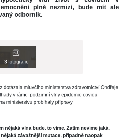
Onemocnění plně nezmizí, bude mít ale
ávaný odborník.
3
fotografie
 dotázala mluvčího ministerstva zdravotnictví Ondřeje
dhady v rámci podzimní vlny epidemie covidu.
na ministerstvu probíhaly přípravy.
m nějaká vlna bude, to víme. Zatím nevíme jaká,
de nějaká závažnější mutace, případně naopak