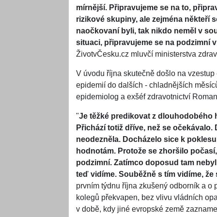
mírnější. Připravujeme se na to, připr
rizikové skupiny, ale zejména někteří s
naočkovaní byli, tak nikdo neměl v s
situaci, připravujeme se na podzimní v
ŽivotvČesku.cz mluvčí ministerstva zdrav
V úvodu října skutečně došlo na vzestup 
epidemií do dalších - chladnějších měsí
epidemiolog a exšéf zdravotnictví Roma
"
Je těžké predikovat z dlouhodobého h
Přichází totiž dříve, než se očekávalo.
neodezněla. Docházelo sice k poklesu,
hodnotám. Protože se zhoršilo počasí, 
podzimní. Zatímco doposud tam nebyl v
teď vidíme. Souběžně s tím vidíme, že s
prvním týdnu října zkušený odborník a o p
kolegů překvapen, bez vlivu vládních opat
v době, kdy jiné evropské země zaznamen