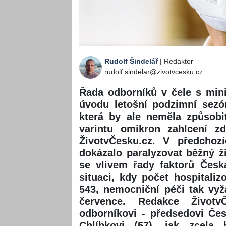
Rudolf Šindelář
| Redaktor
rudolf.sindelar@zivotvcesku.cz
Řada odborníků v čele s mini
úvodu letošní podzimní sezó
která by ale neměla způsobi
varintu omikron zahlcení zd
ŽivotvČesku.cz. V předchoz
dokázalo paralyzovat běžný ži
se vlivem řady faktorů Česk
situaci, kdy počet hospitali
543, nemocniční péči tak vy
července. Redakce Životv
odborníkovi - předsedovi Če
Chlíbkovi (57), jak zcela