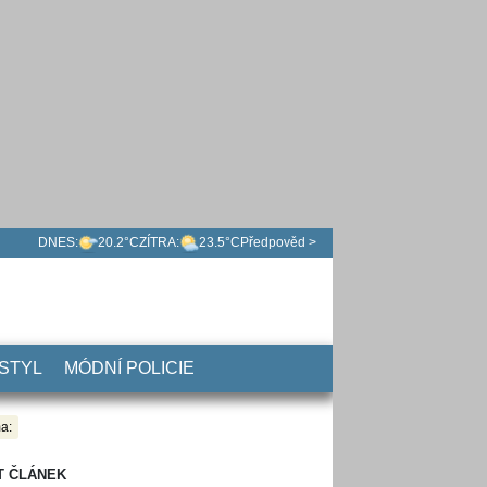
DNES:
20.2°C
ZÍTRA:
23.5°C
Předpověd >
 STYL
MÓDNÍ POLICIE
a:
T ČLÁNEK