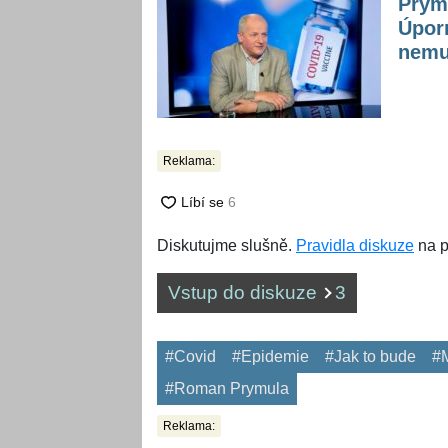
Prymu
Úporn
nemu
Reklama:
Diskutujme slušně.
Pravidla diskuze
na p
Vstup do diskuze
3
#Covid
#Epidemie
#Jak to bude
#M
#Roman Prymula
Reklama: