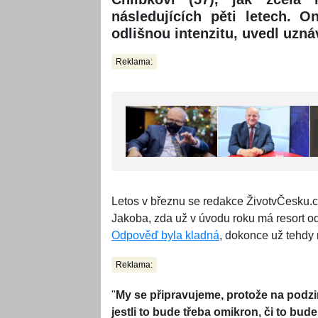
následujících pěti letech. 
odlišnou intenzitu, uvedl uzn
Reklama:
Letos v březnu se redakce ŽivotvČesku.cz
Jakoba, zda už v úvodu roku má resort o
Odpověď byla kladná
, dokonce už tehdy 
Reklama:
"
My se připravujeme, protože na podzi
jestli to bude třeba omikron, či to bu