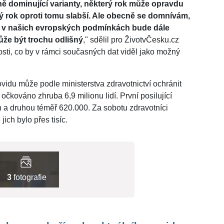
ě dominující varianty, některý rok může opravdu
ný rok oproti tomu slabší. Ale obecně se domnívám,
ovid v našich evropských podmínkách bude dále
ůže být trochu odlišný
," sdělil pro ŽivotvČesku.cz
ti, co by v rámci současných dat viděl jako možný
ovidu může podle ministerstva zdravotnictví ochránit
očkováno zhruba 6,9 milionu lidí. První posilující
 a druhou téměř 620.000. Za sobotu zdravotníci
ich bylo přes tisíc.
3
fotografie