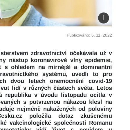
Publikováno: 6. 11. 2022
sterstvem zdravotnictví očekávala už v
ny nástup koronavirové vlny epidemie,
t s ohledem na mírnější a dominantní
ravotnictkého systému, uvedli to pro
ích dvou letech onemocnění covid-19
vot lidí v různých částech světa. Letos
á republika v úvodu listopadu ocitla v
zovaných s potvrzenou nákazou klesl na
žaduje nejméně nakažených od poloviny
Česku.cz položila dotaz zkušenému
ské vakcinologické společnosti Romanu
 hypoteticky vidí život s covidem v