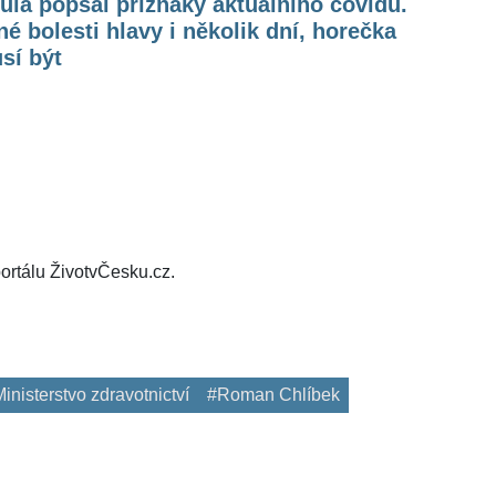
la popsal příznaky aktuálního covidu.
é bolesti hlavy i několik dní, horečka
sí být
ortálu ŽivotvČesku.cz.
inisterstvo zdravotnictví
#Roman Chlíbek