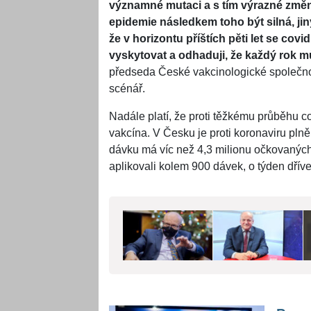
významné mutaci a s tím výrazné změn
epidemie následkem toho být silná, ji
že v horizontu příštích pěti let se c
vyskytovat a odhaduji, že každý rok m
předseda České vakcinologické společnos
scénář.
Nadále platí, že proti těžkému průběhu c
vakcína. V Česku je proti koronaviru plně 
dávku má víc než 4,3 milionu očkovaných
aplikovali kolem 900 dávek, o týden dříve j