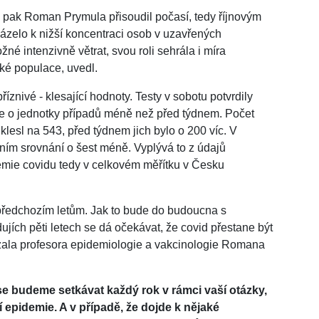
 pak Roman Prymula přisoudil počasí, tedy říjnovým
ázelo k nižší koncentraci osob v uzavřených
né intenzivně větrat, svou roli sehrála i míra
ké populace, uvedl.
íznivé - klesající hodnoty. Testy v sobotu potvrdily
e o jednotky případů méně než před týdnem. Počet
lesl na 543, před týdnem jich bylo o 200 víc. V
ním srovnání o šest méně. Vyplývá to z údajů
demie covidu tedy v celkovém měřítku v Česku
ředchozím letům. Jak to bude do budoucna s
jích pěti letech se dá očekávat, že covid přestane být
zala profesora epidemiologie a vakcinologie Romana
e budeme setkávat každý rok v rámci vaší otázky,
 epidemie. A v případě, že dojde k nějaké