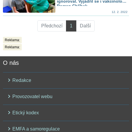
ignoroval. Vyjádřil se i vakcinolog
Roman Chlíbek
12. 2. 2022
Předchozí
1
Další
Reklama:
Reklama:
O nás
Redakce
Provozovatel webu
Etický kodex
EMFA a samoregulace