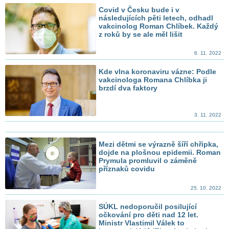
Covid v Česku bude i v
následujících pěti letech, odhadl
vakcinolog Roman Chlíbek. Každý
z roků by se ale měl lišit
6. 11. 2022
Kde vlna koronaviru vázne: Podle
vakcinologa Romana Chlíbka ji
brzdí dva faktory
3. 11. 2022
Mezi dětmi se výrazně šíří chřipka,
dojde na plošnou epidemii. Roman
Prymula promluvil o záměně
příznaků covidu
25. 10. 2022
SÚKL nedoporučil posilující
očkování pro děti nad 12 let.
Ministr Vlastimil Válek to