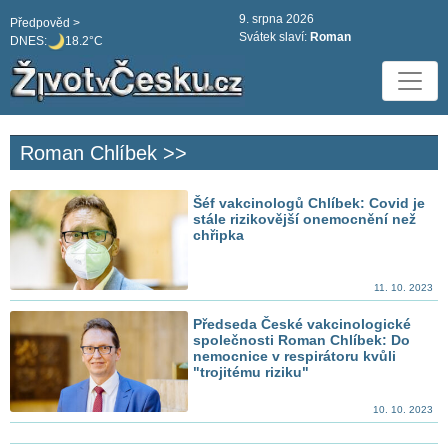
9. srpna 2026
Předpověd >
Svátek slaví:
Roman
DNES:
18.2°C
Roman Chlíbek >>
Šéf vakcinologů Chlíbek: Covid je
stále rizikovější onemocnění než
chřipka
11. 10. 2023
Předseda České vakcinologické
společnosti Roman Chlíbek: Do
nemocnice v respirátoru kvůli
"trojitému riziku"
10. 10. 2023