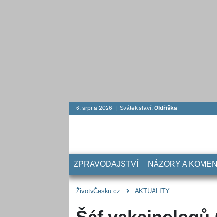
6. srpna 2026 | Svátek slaví:
Oldřiška
ZPRAVODAJSTVÍ
NÁZORY A KOME
ŽivotvČesku.cz
AKTUALITY
Šéf vakcinologů 