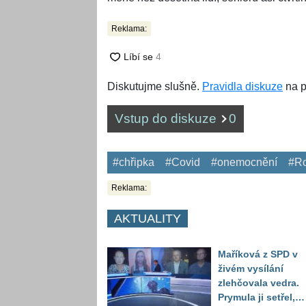
Reklama:
Diskutujme slušně.
Pravidla diskuze
na p
Vstup do diskuze
0
#chřipka
#Covid
#onemocnění
#Ro
Reklama:
AKTUALITY
Maříková z SPD v
živém vysílání
zlehčovala vedra.
Prymula ji setřel,