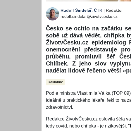
Rudolf Šindelář, ČTK
| Redaktor
rudolf.sindelar@zivotvcesku.cz
Česko se ocitlo na začátku s
sobě už dává vědět, chřipka b
ŽivotvČesku.cz epidemiolog 
onemocnění představuje pro
průběhu, promluvil šéf Čes
Chlíbek. Z jeho slov vyplyn
nadělat lidově řečeno větší »
Reklama:
Podle ministra Vlastimila Válka (TOP 09
ideálně u praktického lékaře, řekl to na 
zdravotnictví.
Redakce ŽivotvČesku.cz oslovila šéfa va
tedy covid, nebo chřipka - je rizikovější. "