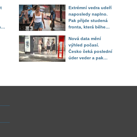
Decroix pak tvrdě
t
Extrémní vedra udeří
setřel
naposledy naplno.
Pak přijde studená
ny
fronta, která během
několika hodin otočí
Nová data mění
počasí
výhled počasí.
Česko čeká poslední
úder veder a pak
pod
bouřkový zlom a pád
zí
teplot
tr