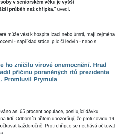
osoby v seniorském věku je vyšší
ěžší průběh než chřipka
," uvedl.
ré může vést k hospitalizaci nebo úmrtí, mají zejména
cemi - například srdce, plic či ledvin - nebo s
e ho zničilo virové onemocnění. Hrad
adil příčinu poraněných rtů prezidenta
. Promluvil Prymula
váno asi 65 procent populace, posilující dávku
na lidí. Odborníci přitom upozorňují, že proti covidu-19
a očkovat každoročně. Proti chřipce se nechává očkovat
na.