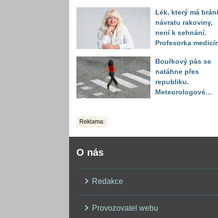
když vytáhl děsivé
Lék, který má bráni
číslo
návratu rakoviny,
není k sehnání.
Profesorka medicí
promluvila jako
Bouřkový pás se
pacientka
natáhne přes
republiku.
Meteorologové
zpřesnili lokality 
výstrahou, kde hro
Reklama:
kroupy a prudký ví
O nás
Redakce
Provozovatel webu