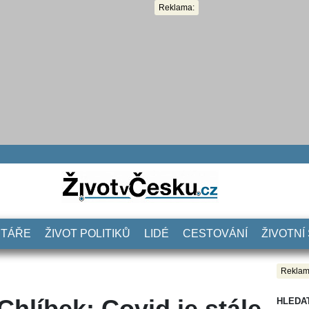
Reklama:
NTÁŘE
ŽIVOT POLITIKŮ
LIDÉ
CESTOVÁNÍ
ŽIVOTNÍ
Reklam
Chlíbek: Covid je stále
HLEDA