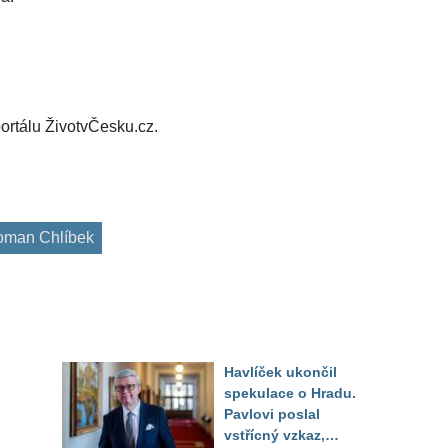
ortálu ŽivotvČesku.cz.
man Chlíbek
Havlíček ukončil
spekulace o Hradu.
Pavlovi poslal
vstřícný vzkaz,