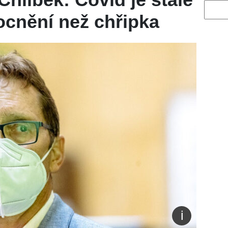
Vyhled
ocnění než chřipka