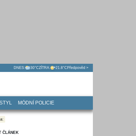
DNES:
30°C
ZÍTRA:
21.8°C
Předpověd >
 STYL
MÓDNÍ POLICIE
a:
T ČLÁNEK