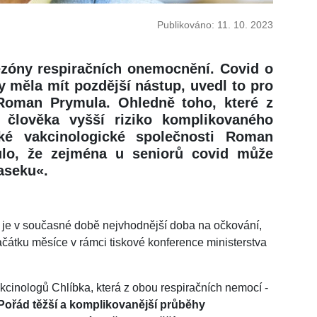
Publikováno: 11. 10. 2023
ezóny respiračních onemocnění. Covid o
y měla mít pozdější nástup, uvedl to pro
Roman Prymula. Ohledně toho, které z
 člověka vyšší riziko komplikovaného
ké vakcinologické společnosti Roman
ulo, že zejména u seniorů covid může
paseku«.
) je v současné době nejvhodnější doba na očkování,
začátku měsíce v rámci tiskové konference ministerstva
kcinologů Chlíbka, která z obou respiračních nemocí -
Pořád těžší a komplikovanější průběhy