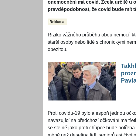
onemocnění má covid. Zcela určitě u 
pravděpodobnost, že covid bude mít t
Reklama:
Riziko vážného průběhu obou nemocí, kte
starší osoby nebo lidé s chronickými nemo
obezitou.
Takhl
prozr
Pavla
Proti covidu-19 bylo alespoň jednou očko
navazující na předchozí očkování má třeti
se stejně jako proti chřipce bude potřeb
méně než desetina lidí, seniorů asi čtvrti