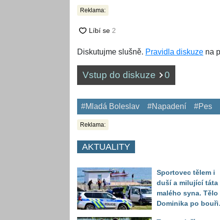
Reklama:
Diskutujme slušně.
Pravidla diskuze
na p
Vstup do diskuze
0
#Mladá Boleslav
#Napadení
#Pes
Reklama:
AKTUALITY
Sportovec tělem i
duší a milující táta
malého syna. Tělo
Dominika po bouři
na jezeře Most naš