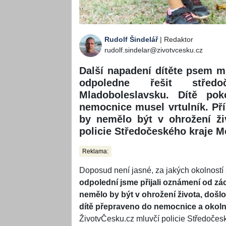
Rudolf Šindelář
| Redaktor
rudolf.sindelar@zivotvcesku.cz
Další napadení dítěte psem m
odpoledne řešit středo
Mladoboleslavsku. Dítě po
nemocnice musel vrtulník. Pří
by nemělo být v ohrožení ži
policie Středočeského kraje M
Reklama:
Doposud není jasné, za jakých okolností s
odpolední jsme přijali oznámení od z
nemělo by být v ohrožení života, došlo
dítě přepraveno do nemocnice a okolnos
ŽivotvČesku.cz mluvčí policie Středočes