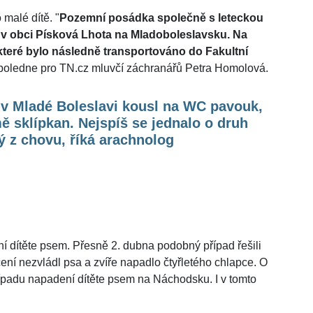
 malé dítě. "
Pozemní posádka společně s leteckou
v obci Písková Lhota na Mladoboleslavsku. Na
ě, které bylo následně transportováno do Fakultní
odpoledne pro TN.cz mluvčí záchranářů Petra Homolová.
 v Mladé Boleslavi kousl na WC pavouk,
ě sklípkan. Nejspíš se jednalo o druh
ý z chovu, říká arachnolog
ní dítěte psem. Přesně 2. dubna podobný případ řešili
ní nezvládl psa a zvíře napadlo čtyřletého chlapce. O
ípadu napadení dítěte psem na Náchodsku. I v tomto