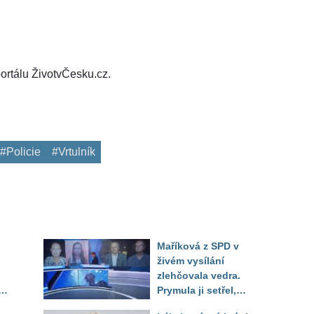
ortálu ŽivotvČesku.cz.
#Policie
#Vrtulník
Maříková z SPD v
živém vysílání
zlehčovala vedra.
Prymula ji setřel,
li
když vytáhl děsivé