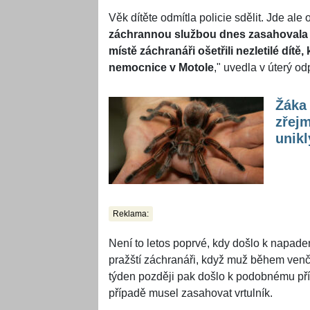
Věk dítěte odmítla policie sdělit. Jde ale o
záchrannou službou dnes zasahovala 
místě záchranáři ošetřili nezletilé dít
nemocnice v Motole
," uvedla v úterý 
Žáka
zřejm
unikl
Reklama:
Není to letos poprvé, kdy došlo k napade
pražští záchranáři, když muž během venče
týden později pak došlo k podobnému př
případě musel zasahovat vrtulník.