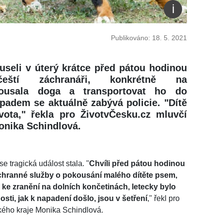
Publikováno: 18. 5. 2021
useli v úterý krátce před pátou hodinou
čeští záchranáři, konkrétně na
kousala doga a transportovat ho do
padem se aktuálně zabývá policie. "Dítě
vota," řekla pro ŽivotvČesku.cz mluvčí
onika Schindlová.
e tragická událost stala. "
Chvíli před pátou hodinou
áchranné služby o pokousání malého dítěte psem,
 ke zranění na dolních končetinách, letecky bylo
ti, jak k napadení došlo, jsou v šetření
," řekl pro
kého kraje Monika Schindlová.