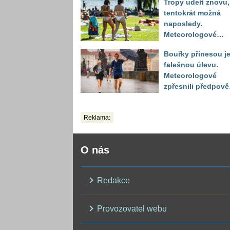
Tropy udeří znovu,
až druhý den
tentokrát možná
naposledy.
Meteorologové
zpřesnili výhled až
Bouřky přinesou j
do září
falešnou úlevu.
Meteorologové
zpřesnili předpov
a oznámili návrat
horkého počasí
Reklama:
O nás
Redakce
Provozovatel webu