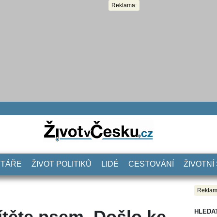
Reklama:
NTÁŘE
ŽIVOT POLITIKŮ
LIDÉ
CESTOVÁNÍ
ŽIVOTNÍ
Reklam
ítěte psem. Došlo ke
HLEDA