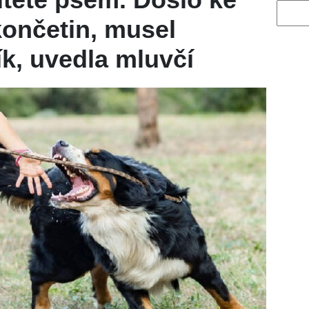
Vyhled
končetin, musel
ík, uvedla mluvčí