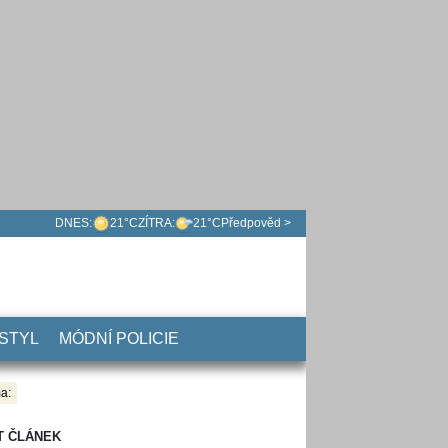
DNES:
21°C
ZÍTRA:
21°C
Předpověd >
 STYL
MÓDNÍ POLICIE
a:
T ČLÁNEK