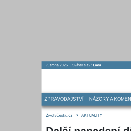
7. srpna 2026 | Svátek slaví:
Lada
ZPRAVODAJSTVÍ
NÁZORY A KOME
ŽivotvČesku.cz
AKTUALITY
Další napadení d