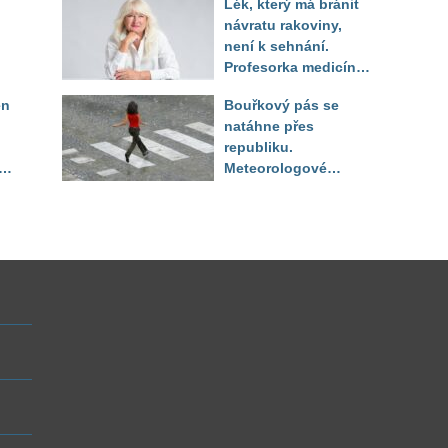
Lék, který má bránit
číslo
návratu rakoviny,
není k sehnání.
Profesorka medicíny
promluvila jako
en
Bouřkový pás se
pacientka
natáhne přes
republiku.
ěď
Meteorologové
zpřesnili lokality pod
výstrahou, kde hrozí
kroupy a prudký vítr