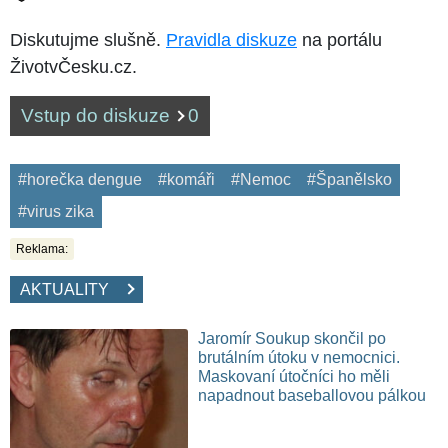
Diskutujme slušně.
Pravidla diskuze
na portálu
ŽivotvČesku.cz.
Vstup do diskuze
0
#horečka dengue
#komáři
#Nemoc
#Španělsko
#virus zika
Reklama:
AKTUALITY
Jaromír Soukup skončil po
brutálním útoku v nemocnici.
Maskovaní útočníci ho měli
napadnout baseballovou pálkou