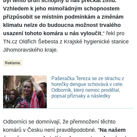
byl tento druh schopný u nás přečkat zimu.
Vzhledem k jeho mimořádným schopnostem
přizpůsobit se místním podmínkám a změnám
klimatu nelze do budoucna možnost trvalého
usazení tohoto komára u nás vyloučit
,“ řekl pro
TN.cz Oldřich Šebesta z Krajské hygienické stanice
Jihomoravského kraje.
Reklama:
Pašeračka Tereza se ze strachu z
horečky dengue schovává v cele.
Odborník, který nemoc prodělal,
popsal příznaky a následky
Odborníci se domnívají, že přemnožení těchto
komárů v Česku není pravděpodobné. "
Na našem