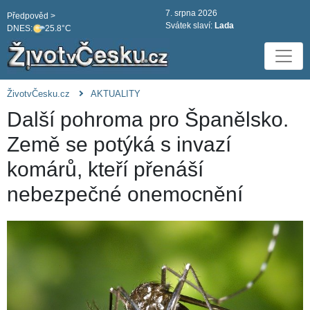
7. srpna 2026
Předpověd >
Svátek slaví:
Lada
DNES:
25.8°C
ŽivotvČesku.cz
AKTUALITY
Další pohroma pro Španělsko.
Země se potýká s invazí
komárů, kteří přenáší
nebezpečné onemocnění