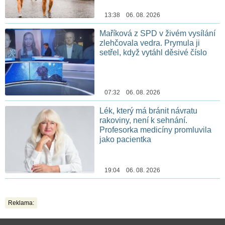
13:38 06. 08. 2026
Maříková z SPD v živém vysílání
zlehčovala vedra. Prymula ji
setřel, když vytáhl děsivé číslo
07:32 06. 08. 2026
Lék, který má bránit návratu
rakoviny, není k sehnání.
Profesorka medicíny promluvila
jako pacientka
19:04 06. 08. 2026
Reklama: