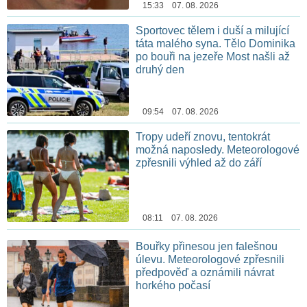
15:33 07. 08. 2026
Sportovec tělem i duší a milující
táta malého syna. Tělo Dominika
po bouři na jezeře Most našli až
druhý den
09:54 07. 08. 2026
Tropy udeří znovu, tentokrát
možná naposledy. Meteorologové
zpřesnili výhled až do září
08:11 07. 08. 2026
Bouřky přinesou jen falešnou
úlevu. Meteorologové zpřesnili
předpověď a oznámili návrat
horkého počasí