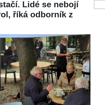
tačí. Lidé se nebojí
Vyhled
rol, říká odborník z