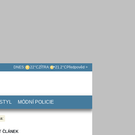
DNES:
22°C
ZÍTRA:
21.2°C
Předpověd >
 STYL
MÓDNÍ POLICIE
a:
T ČLÁNEK