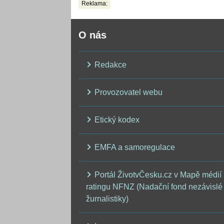
Reklama:
O nás
Redakce
Provozovatel webu
Etický kodex
EMFA a samoregulace
Portál ŽivotvČesku.cz v Mapě médií
ratingu NFNZ (Nadační fond nezávislé
žurnalistiky)