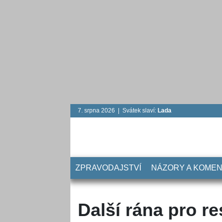
7. srpna 2026 | Svátek slaví:
Lada
ZPRAVODAJSTVÍ
NÁZORY A KOME
Další rána pro r