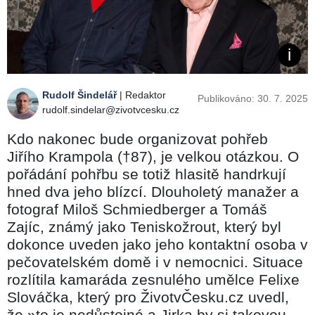
Rudolf Šindelář
| Redaktor
Publikováno: 30. 7. 2025
rudolf.sindelar@zivotvcesku.cz
Kdo nakonec bude organizovat pohřeb
Jiřího Krampola (†87), je velkou otázkou. O
pořádání pohřbu se totiž hlasitě handrkují
hned dva jeho blízcí. Dlouholetý manažer a
fotograf Miloš Schmiedberger a Tomáš
Zajíc, známý jako Teniskožrout, který byl
dokonce uveden jako jeho kontaktní osoba v
pečovatelském domě i v nemocnici. Situace
rozlítila kamaráda zesnulého umělce Felixe
Slováčka, který pro ŽivotvČesku.cz uvedl,
že »to je nedůstojné a Jirka by si takovou