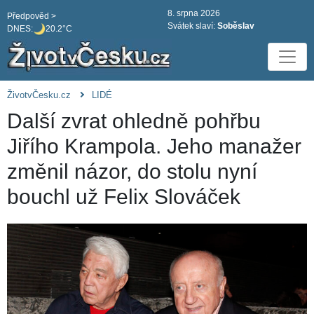
8. srpna 2026
Předpověd >
Svátek slaví:
Soběslav
DNES:
20.2°C
ŽivotvČesku.cz
LIDÉ
Další zvrat ohledně pohřbu
Jiřího Krampola. Jeho manažer
změnil názor, do stolu nyní
bouchl už Felix Slováček