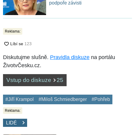
podpoře závisti
Reklama:
Diskutujme slušně.
Pravidla diskuze
na portálu
ŽivotvČesku.cz.
Vstup do diskuze
25
#Jiří Krampol
#Miloš Schmiedberger
#Pohřeb
Reklama:
LIDÉ