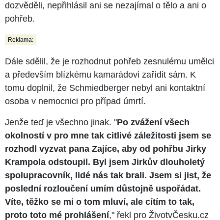
dozvěděli, nepřihlásil ani se nezajímal o tělo a ani o
pohřeb.
Reklama:
Dále sdělil, že je rozhodnut pohřeb zesnulému umělci
a především blízkému kamarádovi zařídit sám. K
tomu doplnil, že Schmiedberger nebyl ani kontaktní
osoba v nemocnici pro případ úmrtí.
Jenže teď je všechno jinak. "
Po zvážení všech
okolností v pro mne tak citlivé záležitosti jsem se
rozhodl vyzvat pana Zajíce, aby od pohřbu Jirky
Krampola odstoupil. Byl jsem Jirkův dlouholetý
spolupracovník, lidé nás tak brali. Jsem si jist, že
poslední rozloučení umím důstojně uspořádat.
Víte, těžko se mi o tom mluví, ale cítím to tak,
proto toto mé prohlášení
," řekl pro ŽivotvČesku.cz