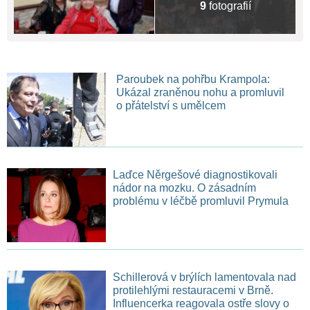
9
fotografií
Paroubek na pohřbu Krampola:
Ukázal zraněnou nohu a promluvil
o přátelství s umělcem
Laďce Něrgešové diagnostikovali
nádor na mozku. O zásadním
problému v léčbě promluvil Prymula
Schillerová v brýlích lamentovala nad
protilehlými restauracemi v Brně.
Influencerka reagovala ostře slovy o