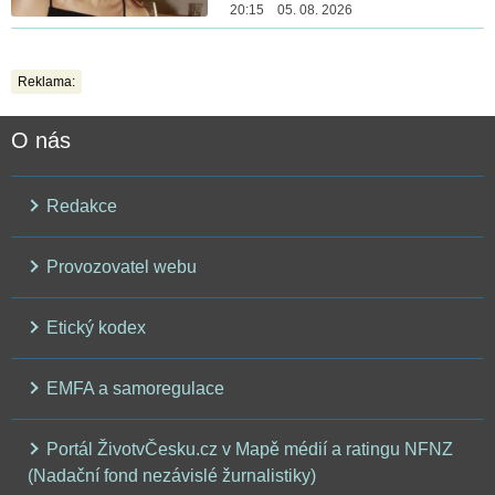
20:15 05. 08. 2026
Reklama:
O nás
Redakce
Provozovatel webu
Etický kodex
EMFA a samoregulace
Portál ŽivotvČesku.cz v Mapě médií a ratingu NFNZ
(Nadační fond nezávislé žurnalistiky)