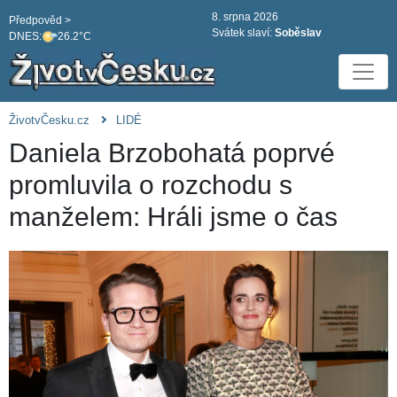
8. srpna 2026
Předpověd >
Svátek slaví:
Soběslav
DNES:
26.2°C
ŽivotvČesku.cz
LIDÉ
Daniela Brzobohatá poprvé
promluvila o rozchodu s
manželem: Hráli jsme o čas