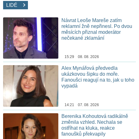
LIDÉ
Návrat Leoše Mareše zatím
reklamní žně nepřinesl. Po dvou
měsících přiznal moderátor
nečekané zklamání
15:29 08. 08. 2026
Alex Mynářová předvedla
ukázkovou šipku do moře.
Fanoušci reagují na to, jak u toho
vypadá
14:21 07. 08. 2026
Berenika Kohoutová radikálně
změnila vzhled. Nechala se
ostříhat na kluka, reakce
fanoušků překvapily