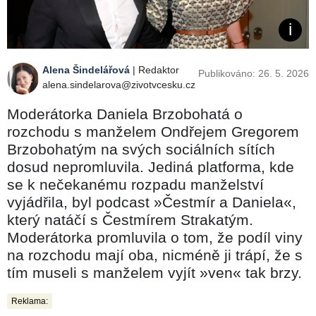
Alena Šindelářová
| Redaktor
Publikováno: 26. 5. 2026
alena.sindelarova@zivotvcesku.cz
Moderátorka Daniela Brzobohatá o
rozchodu s manželem Ondřejem Gregorem
Brzobohatým na svých sociálních sítích
dosud nepromluvila. Jediná platforma, kde
se k nečekanému rozpadu manželství
vyjádřila, byl podcast »Čestmír a Daniela«,
který natáčí s Čestmírem Strakatým.
Moderátorka promluvila o tom, že podíl viny
na rozchodu mají oba, nicméně ji trápí, že s
tím museli s manželem vyjít »ven« tak brzy.
Reklama: