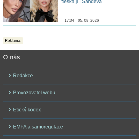
tleská jí i Sandeva
17:34 05. 08. 2026
Reklama:
O nás
Redakce
Provozovatel webu
Etický kodex
EMFA a samoregulace