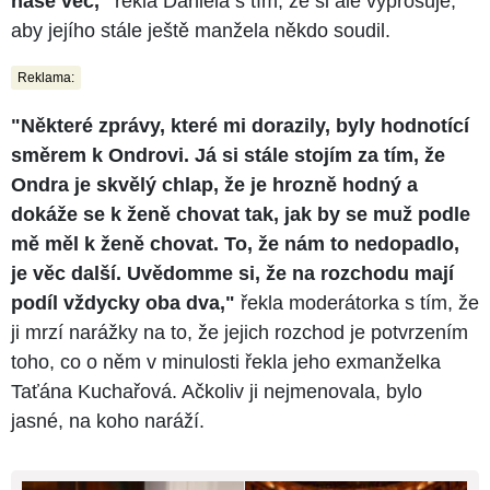
naše věc,"
řekla Daniela s tím, že si ale vyprošuje,
aby jejího stále ještě manžela někdo soudil.
Reklama:
"Některé zprávy, které mi dorazily, byly hodnotící
směrem k Ondrovi. Já si stále stojím za tím, že
Ondra je skvělý chlap, že je hrozně hodný a
dokáže se k ženě chovat tak, jak by se muž podle
mě měl k ženě chovat. To, že nám to nedopadlo,
je věc další. Uvědomme si, že na rozchodu mají
podíl vždycky oba dva,"
řekla moderátorka s tím, že
ji mrzí narážky na to, že jejich rozchod je potvrzením
toho, co o něm v minulosti řekla jeho exmanželka
Taťána Kuchařová. Ačkoliv ji nejmenovala, bylo
jasné, na koho naráží.