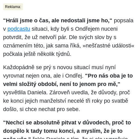
Reklama:
"Hráli jsme o čas, ale nedostali jsme ho,"
popsala
v
podcastu
situaci, kdy byli s Ondřejem nuceni
potvrdit, že už netvoří pár. Dle svých slov by s
oznámením této, jak sama říká, »nešťastné události«
počkala ještě několik týdnů.
Každopádně se prý s novou situací musí nyní
vyrovnat nejen ona, ale i Ondřej.
"Pro nás oba je to
velmi složitý období, není to jenom pro mě,"
vysvětlila Daniela. Zároveň uvedla, že důvody, proč
ke konci jejich manželství necelé tři roky po svatbě
došlo, si chce nechat pro sebe.
"Nechci se absolutně pitvat v důvodech, proč to
dospělo k tady tomu konci, a myslím, že je to