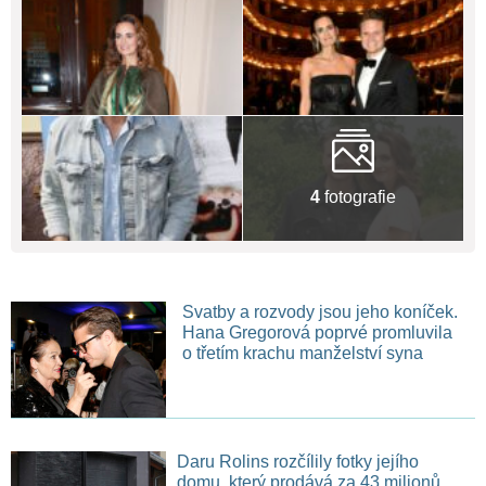
4
fotografie
Svatby a rozvody jsou jeho koníček.
Hana Gregorová poprvé promluvila
o třetím krachu manželství syna
Daru Rolins rozčílily fotky jejího
domu, který prodává za 43 milionů.