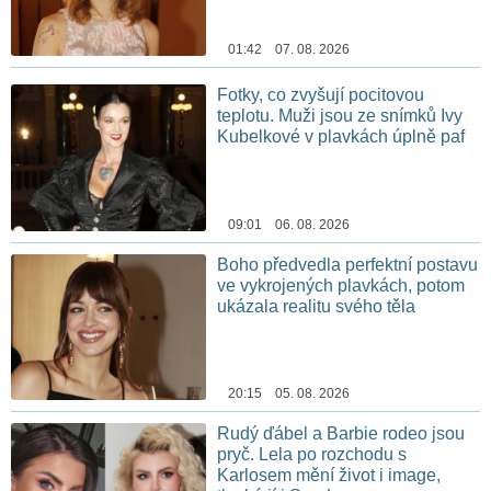
01:42 07. 08. 2026
Fotky, co zvyšují pocitovou
teplotu. Muži jsou ze snímků Ivy
Kubelkové v plavkách úplně paf
09:01 06. 08. 2026
Boho předvedla perfektní postavu
ve vykrojených plavkách, potom
ukázala realitu svého těla
20:15 05. 08. 2026
Rudý ďábel a Barbie rodeo jsou
pryč. Lela po rozchodu s
Karlosem mění život i image,