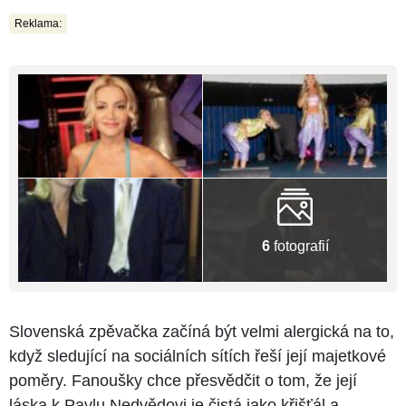
Reklama:
6
fotografií
Slovenská zpěvačka začíná být velmi alergická na to,
když sledující na sociálních sítích řeší její majetkové
poměry. Fanoušky chce přesvědčit o tom, že její
láska k Pavlu Nedvědovi je čistá jako křišťál a