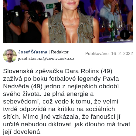
Josef Šťastna
| Redaktor
Publikováno: 16. 2. 2022
josef.stastna@zivotvcesku.cz
Slovenská zpěvačka Dara Rolins (49)
zažívá po boku fotbalové legendy Pavla
Nedvěda (49) jedno z nejlepších období
svého života. Je plná energie a
sebevědomí, což vede k tomu, že velmi
tvrdě odpovídá na kritiku na sociálních
sítích. Mimo jiné vzkázala, že fanoušci jí
určitě nebudou diktovat, jak dlouho má trvat
její dovolená.