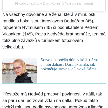
Příspěvek sdílený Dara Rolins (@dararolins_vermi)
Na všechny dovolené ale žena, která v minulosti
randila s hokejistou Jaroslavem Bednářem (45),
rapperem Rytmusem (45) či podnikatelem Petrem
Vlasákem (†45), Pavla Nedvěda brát nemůže, ten má
totiž plno závazků v turínském fotbalovém
velkoklubu.
Sotva dokončila dům v Itálii, už se
chlubí dalším. Dara ukázala, jak
pokračuje stavba v Divoké Šárce
Přestože má Nedvěd pracovní povinnosti v Itálii, tak
se páru daří udržovat vztah na dálku. Pokud takto
vydrží rok, jsou podle psychologa Jeronýma Klimeše