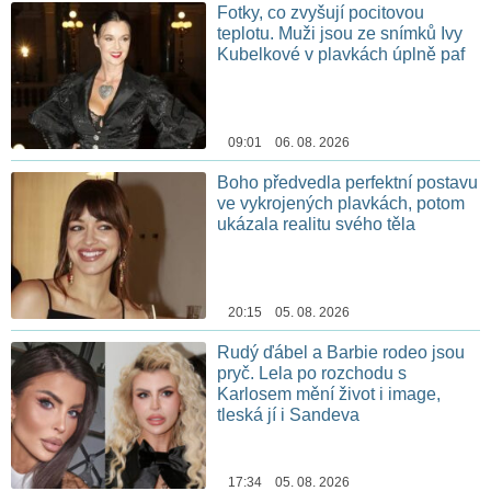
Fotky, co zvyšují pocitovou
teplotu. Muži jsou ze snímků Ivy
Kubelkové v plavkách úplně paf
09:01 06. 08. 2026
Boho předvedla perfektní postavu
ve vykrojených plavkách, potom
ukázala realitu svého těla
20:15 05. 08. 2026
Rudý ďábel a Barbie rodeo jsou
pryč. Lela po rozchodu s
Karlosem mění život i image,
tleská jí i Sandeva
17:34 05. 08. 2026