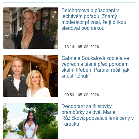
Belohorcová o působení v
lechtivém pořadu. Známý
moderátor přiznal, že ji dírkou
sledoval pod dekou
13:14 05. 08. 2026
Gabriela Soukalová zdolala ve
vedrech a těsně před porodem
skalní hřeben. Partner řešil, jak
snést "těhuli"
09:53 05. 08. 2026
Deodorant za tři stovky,
brambůrky za dvě. Marie
Růžičková popsala šílené ceny v
Turecku