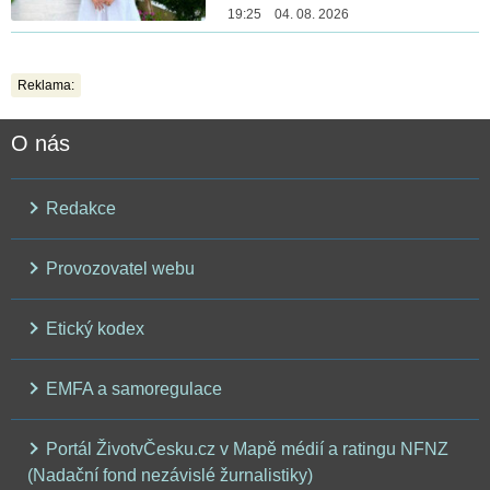
19:25 04. 08. 2026
Reklama:
O nás
Redakce
Provozovatel webu
Etický kodex
EMFA a samoregulace
Portál ŽivotvČesku.cz v Mapě médií a ratingu NFNZ
(Nadační fond nezávislé žurnalistiky)