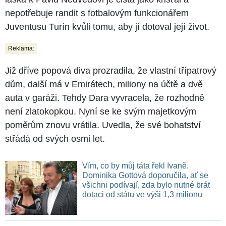
nepotřebuje randit s fotbalovým funkcionářem
Juventusu Turín kvůli tomu, aby jí dotoval její život.
Reklama:
Již dříve popová diva prozradila, že vlastní třípatrový
dům, další má v Emirátech, miliony na účtě a dvě
auta v garáži. Tehdy Dara vyvracela, že rozhodně
není zlatokopkou. Nyní se ke svým majetkovým
poměrům znovu vrátila. Uvedla, že své bohatství
střádá od svých osmi let.
Vím, co by můj táta řekl Ivaně.
Dominika Gottová doporučila, ať se
všichni podívají, zda bylo nutné brát
dotaci od státu ve výši 1,3 milionu