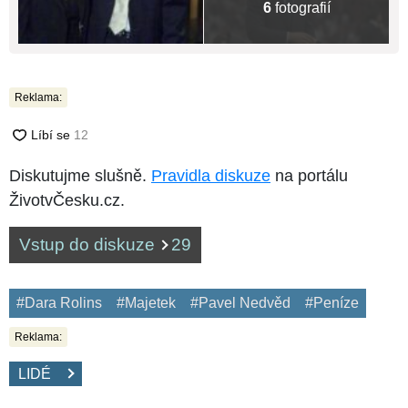
6
fotografií
Reklama:
Diskutujme slušně.
Pravidla diskuze
na portálu
ŽivotvČesku.cz.
Vstup do diskuze
29
#Dara Rolins
#Majetek
#Pavel Nedvěd
#Peníze
Reklama:
LIDÉ