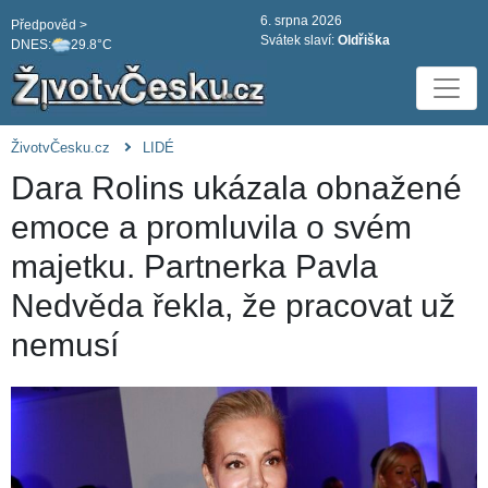
6. srpna 2026
Předpověd >
Svátek slaví:
Oldřiška
DNES:
29.8°C
ŽivotvČesku.cz
LIDÉ
Dara Rolins ukázala obnažené
emoce a promluvila o svém
majetku. Partnerka Pavla
Nedvěda řekla, že pracovat už
nemusí