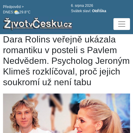
6. srpna 2026
Předpověd >
Svátek slaví:
Oldřiška
DNES:
29.8°C
Dara Rolins veřejně ukázala
romantiku v posteli s Pavlem
Nedvědem. Psycholog Jeroným
Klimeš rozklíčoval, proč jejich
soukromí už není tabu