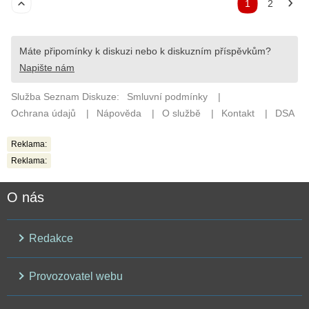
Reklama:
Reklama:
O nás
Redakce
Provozovatel webu