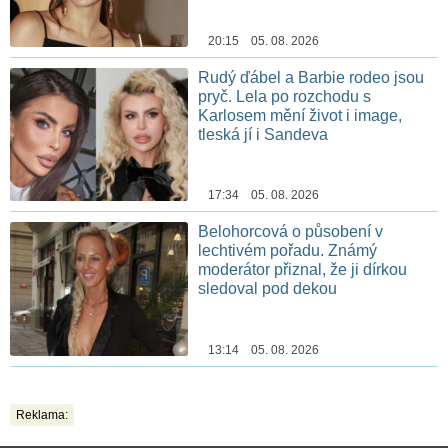
20:15 05. 08. 2026
Rudý ďábel a Barbie rodeo jsou
pryč. Lela po rozchodu s
Karlosem mění život i image,
tleská jí i Sandeva
17:34 05. 08. 2026
Belohorcová o působení v
lechtivém pořadu. Známý
moderátor přiznal, že ji dírkou
sledoval pod dekou
13:14 05. 08. 2026
Reklama: