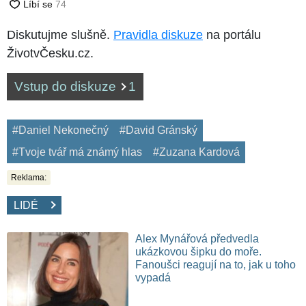
Diskutujme slušně.
Pravidla diskuze
na portálu
ŽivotvČesku.cz.
Vstup do diskuze
1
#Daniel Nekonečný
#David Gránský
#Tvoje tvář má známý hlas
#Zuzana Kardová
Reklama:
LIDÉ
Alex Mynářová předvedla
ukázkovou šipku do moře.
Fanoušci reagují na to, jak u toho
vypadá