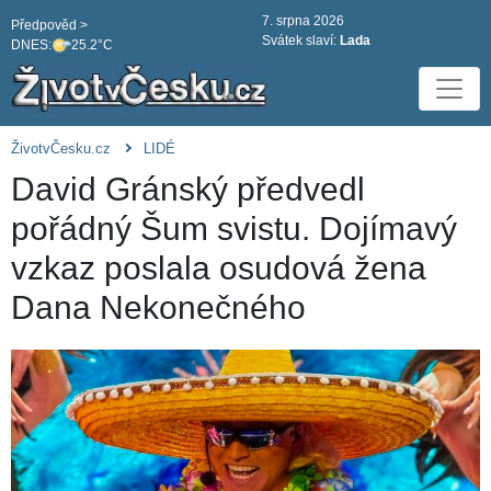
7. srpna 2026
Předpověd >
Svátek slaví:
Lada
DNES:
25.2°C
ŽivotvČesku.cz
LIDÉ
David Gránský předvedl
pořádný Šum svistu. Dojímavý
vzkaz poslala osudová žena
Dana Nekonečného