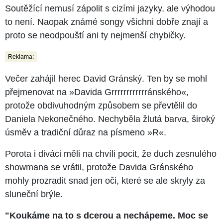
Soutěžící nemusí zápolit s cizími jazyky, ale výhodou
to není. Naopak známé songy všichni dobře znají a
proto se neodpouští ani ty nejmenší chybičky.
Reklama:
Večer zahájil herec David Gránský. Ten by se mohl
přejmenovat na »Davida Grrrrrrrrrrrránského«,
protože obdivuhodným způsobem se převtělil do
Daniela Nekonečného. Nechyběla žlutá barva, široký
úsměv a tradiční důraz na písmeno »R«.
Porota i diváci měli na chvíli pocit, že duch zesnulého
showmana se vrátil, protože Davida Gránského
mohly prozradit snad jen oči, které se ale skryly za
sluneční brýle.
"Koukáme na to s dcerou a nechápeme. Moc se