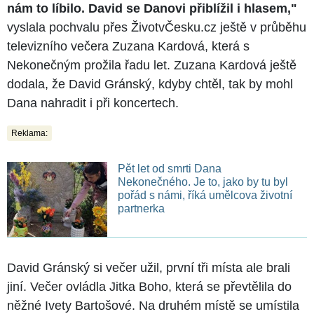
nám to líbilo. David se Danovi přiblížil i hlasem,"
vyslala pochvalu přes ŽivotvČesku.cz ještě v průběhu
televizního večera Zuzana Kardová, která s
Nekonečným prožila řadu let. Zuzana Kardová ještě
dodala, že David Gránský, kdyby chtěl, tak by mohl
Dana nahradit i při koncertech.
Reklama:
Pět let od smrti Dana
Nekonečného. Je to, jako by tu byl
pořád s námi, říká umělcova životní
partnerka
David Gránský si večer užil, první tři místa ale brali
jiní. Večer ovládla Jitka Boho, která se převtělila do
něžné Ivety Bartošové. Na druhém místě se umístila