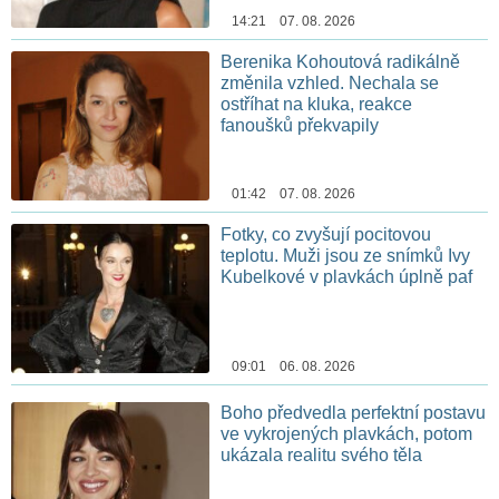
14:21 07. 08. 2026
Berenika Kohoutová radikálně
změnila vzhled. Nechala se
ostříhat na kluka, reakce
fanoušků překvapily
01:42 07. 08. 2026
Fotky, co zvyšují pocitovou
teplotu. Muži jsou ze snímků Ivy
Kubelkové v plavkách úplně paf
09:01 06. 08. 2026
Boho předvedla perfektní postavu
ve vykrojených plavkách, potom
ukázala realitu svého těla