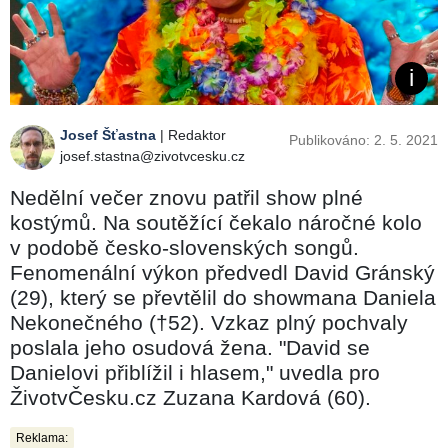
Josef Šťastna
| Redaktor
Publikováno: 2. 5. 2021
josef.stastna@zivotvcesku.cz
Nedělní večer znovu patřil show plné
kostýmů. Na soutěžící čekalo náročné kolo
v podobě česko-slovenských songů.
Fenomenální výkon předvedl David Gránský
(29), který se převtělil do showmana Daniela
Nekonečného (†52). Vzkaz plný pochvaly
poslala jeho osudová žena. "David se
Danielovi přiblížil i hlasem," uvedla pro
ŽivotvČesku.cz Zuzana Kardová (60).
Reklama: