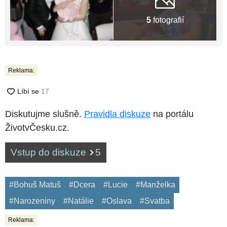
5
fotografií
Reklama:
Diskutujme slušně.
Pravidla diskuze
na portálu
ŽivotvČesku.cz.
Vstup do diskuze
5
#Bohuš Matuš
#Dcera
#Lucie
#Manželka
#Narozeniny
#Natálie
#Oslava
#Svatba
Reklama: