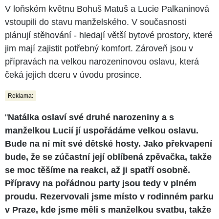
V loňském květnu Bohuš Matuš a Lucie Palkaninová
vstoupili do stavu manželského. V současnosti
plánují stěhování - hledají větší bytové prostory, které
jim mají zajistit potřebný komfort. Zároveň jsou v
přípravách na velkou narozeninovou oslavu, která
čeká jejich dceru v úvodu prosince.
Reklama:
"
Natálka oslaví své druhé narozeniny a s
manželkou Lucií jí uspořádáme velkou oslavu.
Bude na ní mít své dětské hosty. Jako překvapení
bude, že se zúčastní její oblíbená zpěvačka, takže
se moc těšíme na reakci, až ji spatří osobně.
Přípravy na pořádnou party jsou tedy v plném
proudu. Rezervovali jsme místo v rodinném parku
v Praze, kde jsme měli s manželkou svatbu, takže