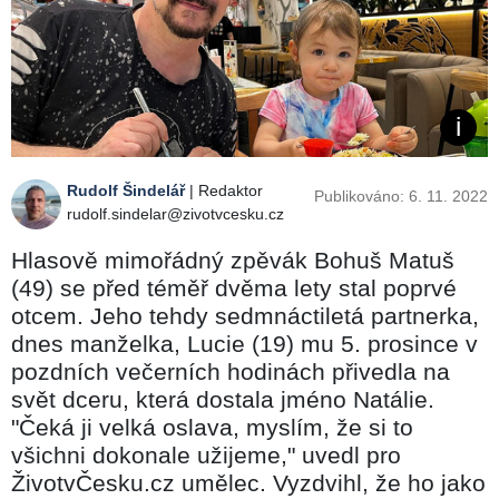
Rudolf Šindelář
| Redaktor
Publikováno: 6. 11. 2022
rudolf.sindelar@zivotvcesku.cz
Hlasově mimořádný zpěvák Bohuš Matuš
(49) se před téměř dvěma lety stal poprvé
otcem. Jeho tehdy sedmnáctiletá partnerka,
dnes manželka, Lucie (19) mu 5. prosince v
pozdních večerních hodinách přivedla na
svět dceru, která dostala jméno Natálie.
"Čeká ji velká oslava, myslím, že si to
všichni dokonale užijeme," uvedl pro
ŽivotvČesku.cz umělec. Vyzdvihl, že ho jako