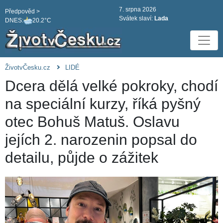
7. srpna 2026
Předpověd >
Svátek slaví:
Lada
DNES:
20.2°C
ŽivotvČesku.cz
LIDÉ
Dcera dělá velké pokroky, chodí
na speciální kurzy, říká pyšný
otec Bohuš Matuš. Oslavu
jejích 2. narozenin popsal do
detailu, půjde o zážitek