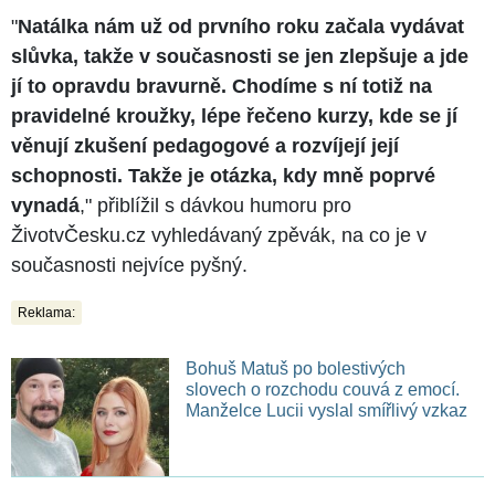
"
Natálka nám už od prvního roku začala vydávat
slůvka, takže v současnosti se jen zlepšuje a jde
jí to opravdu bravurně. Chodíme s ní totiž na
pravidelné kroužky, lépe řečeno kurzy, kde se jí
věnují zkušení pedagogové a rozvíjejí její
schopnosti. Takže je otázka, kdy mně poprvé
vynadá
," přiblížil s dávkou humoru pro
ŽivotvČesku.cz vyhledávaný zpěvák, na co je v
současnosti nejvíce pyšný.
Reklama:
Bohuš Matuš po bolestivých
slovech o rozchodu couvá z emocí.
Manželce Lucii vyslal smířlivý vzkaz