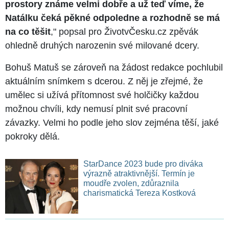
prostory známe velmi dobře a už teď víme, že
Natálku čeká pěkné odpoledne a rozhodně se má
na co těšit
," popsal pro ŽivotvČesku.cz zpěvák
ohledně druhých narozenin své milované dcery.
Bohuš Matuš se zároveň na žádost redakce pochlubil
aktuálním snímkem s dcerou. Z něj je zřejmé, že
umělec si užívá přítomnost své holčičky každou
možnou chvíli, kdy nemusí plnit své pracovní
závazky. Velmi ho podle jeho slov zejména těší, jaké
pokroky dělá.
StarDance 2023 bude pro diváka
výrazně atraktivnější. Termín je
moudře zvolen, zdůraznila
charismatická Tereza Kostková