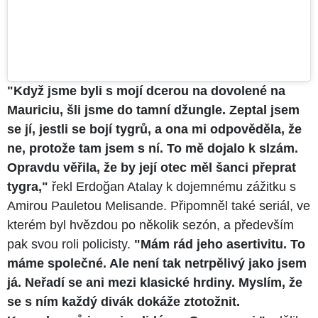
"Když jsme byli s mojí dcerou na dovolené na
Mauriciu, šli jsme do tamní džungle. Zeptal jsem
se jí, jestli se bojí tygrů, a ona mi odpověděla, že
ne, protože tam jsem s ní. To mě dojalo k slzám.
Opravdu věřila, že by její otec měl šanci přeprat
tygra,"
řekl Erdoğan Atalay k dojemnému zážitku s
Amirou Pauletou Melisande. Připomněl také seriál, ve
kterém byl hvězdou po několik sezón, a především
pak svou roli policisty.
"Mám rád jeho asertivitu. To
máme společné. Ale není tak netrpělivý jako jsem
já. Neřadí se ani mezi klasické hrdiny. Myslím, že
se s ním každý divák dokáže ztotožnit.