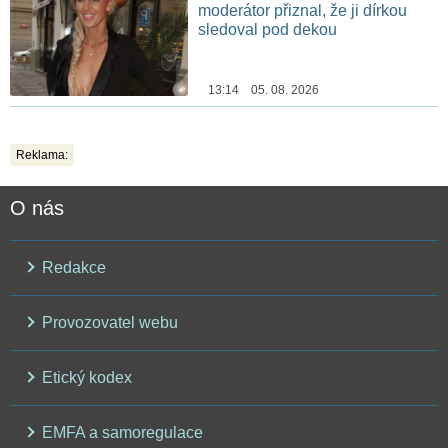
moderátor přiznal, že ji dírkou
sledoval pod dekou
13:14 05. 08. 2026
Reklama:
O nás
Redakce
Provozovatel webu
Etický kodex
EMFA a samoregulace