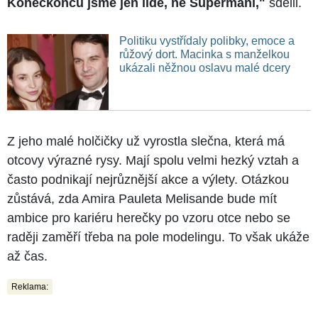
Koneckonců jsme jen lidé, ne Supermani,"
sdělil.
Politiku vystřídaly polibky, emoce a
růžový dort. Macinka s manželkou
ukázali něžnou oslavu malé dcery
Z jeho malé holčičky už vyrostla slečna, která má
otcovy výrazné rysy. Mají spolu velmi hezký vztah a
často podnikají nejrůznější akce a výlety. Otázkou
zůstává, zda Amira Pauleta Melisande bude mít
ambice pro kariéru herečky po vzoru otce nebo se
raději zaměří třeba na pole modelingu. To však ukáže
až čas.
Reklama: