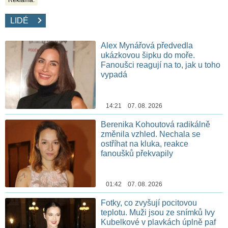
LIDÉ
Alex Mynářová předvedla
ukázkovou šipku do moře.
Fanoušci reagují na to, jak u toho
vypadá
14:21 07. 08. 2026
Berenika Kohoutová radikálně
změnila vzhled. Nechala se
ostříhat na kluka, reakce
fanoušků překvapily
01:42 07. 08. 2026
Fotky, co zvyšují pocitovou
teplotu. Muži jsou ze snímků Ivy
Kubelkové v plavkách úplně paf