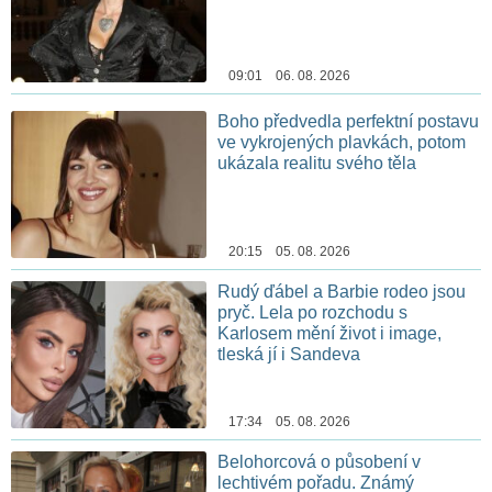
09:01 06. 08. 2026
Boho předvedla perfektní postavu
ve vykrojených plavkách, potom
ukázala realitu svého těla
20:15 05. 08. 2026
Rudý ďábel a Barbie rodeo jsou
pryč. Lela po rozchodu s
Karlosem mění život i image,
tleská jí i Sandeva
17:34 05. 08. 2026
Belohorcová o působení v
lechtivém pořadu. Známý