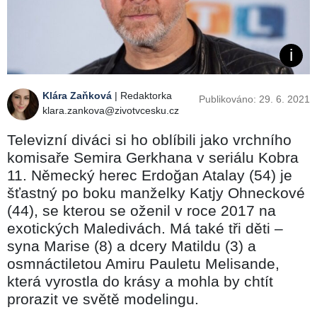
Klára Zaňková
| Redaktorka
Publikováno: 29. 6. 2021
klara.zankova@zivotvcesku.cz
Televizní diváci si ho oblíbili jako vrchního
komisaře Semira Gerkhana v seriálu Kobra
11. Německý herec Erdoğan Atalay (54) je
šťastný po boku manželky Katjy Ohneckové
(44), se kterou se oženil v roce 2017 na
exotických Maledivách. Má také tři děti –
syna Marise (8) a dcery Matildu (3) a
osmnáctiletou Amiru Pauletu Melisande,
která vyrostla do krásy a mohla by chtít
prorazit ve světě modelingu.