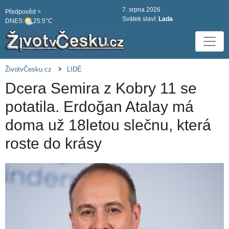
7. srpna 2026
Předpověd >
Svátek slaví:
Lada
DNES:
25.5°C
ŽivotvČesku.cz
LIDÉ
Dcera Semira z Kobry 11 se
potatila. Erdoğan Atalay má
doma už 18letou slečnu, která
roste do krásy