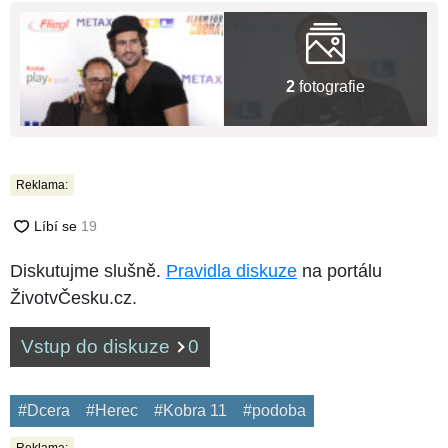
2
fotografie
Reklama:
Diskutujme slušně.
Pravidla diskuze
na portálu
ŽivotvČesku.cz.
Vstup do diskuze
0
#Dcera
#Herec
#Kobra 11
#podoba
Reklama: