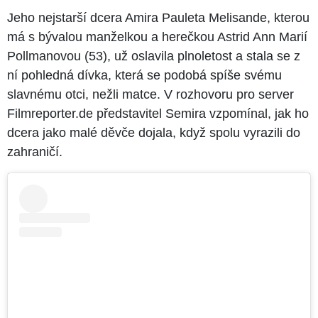
Jeho nejstarší dcera Amira Pauleta Melisande, kterou
má s bývalou manželkou a herečkou Astrid Ann Marií
Pollmanovou (53), už oslavila plnoletost a stala se z
ní pohledná dívka, která se podobá spíše svému
slavnému otci, nežli matce. V rozhovoru pro server
Filmreporter.de představitel Semira vzpomínal, jak ho
dcera jako malé děvče dojala, když spolu vyrazili do
zahraničí.