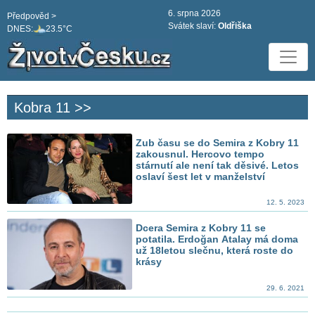
6. srpna 2026
Předpověd >
Svátek slaví:
Oldřiška
DNES:
23.5°C
Kobra 11 >>
Zub času se do Semira z Kobry 11
zakousnul. Hercovo tempo
stárnutí ale není tak děsivé. Letos
oslaví šest let v manželství
12. 5. 2023
Dcera Semira z Kobry 11 se
potatila. Erdoğan Atalay má doma
už 18letou slečnu, která roste do
krásy
29. 6. 2021