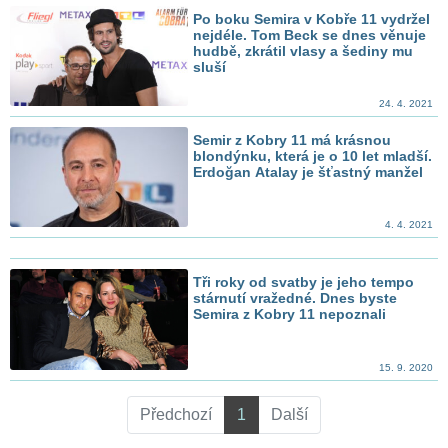
Po boku Semira v Kobře 11 vydržel
nejdéle. Tom Beck se dnes věnuje
hudbě, zkrátil vlasy a šediny mu
sluší
24. 4. 2021
Semir z Kobry 11 má krásnou
blondýnku, která je o 10 let mladší.
Erdoğan Atalay je šťastný manžel
4. 4. 2021
Tři roky od svatby je jeho tempo
stárnutí vražedné. Dnes byste
Semira z Kobry 11 nepoznali
15. 9. 2020
Předchozí
1
Další