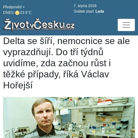
7. srpna 2026
Předpověd >
Svátek slaví:
Lada
DNES:
23.5°C
Delta se šíří, nemocnice se ale
vyprazdňují. Do tří týdnů
uvidíme, zda začnou růst i
těžké případy, říká Václav
Hořejší